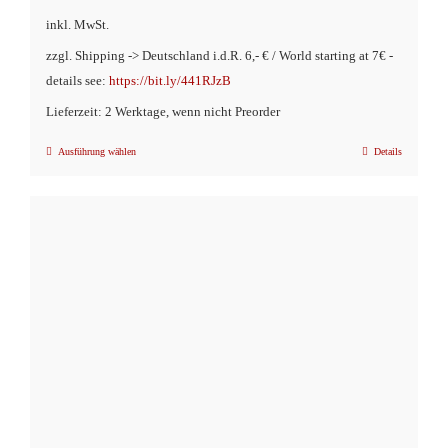
inkl. MwSt.
zzgl. Shipping -> Deutschland i.d.R. 6,- € / World starting at 7€ -
details see:
https://bit.ly/441RJzB
Lieferzeit: 2 Werktage, wenn nicht Preorder
Ausführung wählen
Details
Dieses
Produkt
weist
mehrere
Varianten
auf.
Die
Optionen
können
auf
der