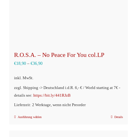
R.O.S.A. – No Peace For You col.LP
€
18,90
–
€
36,90
inkl. MwSt.
zzgl. Shipping -> Deutschland i.d.R. 6,- € / World starting at 7€ -
details see:
https://bit.ly/441RJzB
Lieferzeit: 2 Werktage, wenn nicht Preorder
Ausführung wählen
Details
Dieses
Produkt
weist