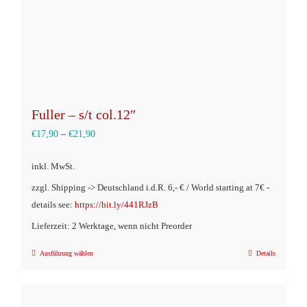
Produktseite
gewählt
werden
Fuller – s/t col.12″
€
17,90
–
€
21,90
inkl. MwSt.
zzgl. Shipping -> Deutschland i.d.R. 6,- € / World starting at 7€ -
details see:
https://bit.ly/441RJzB
Lieferzeit: 2 Werktage, wenn nicht Preorder
Ausführung wählen
Details
Dieses
Produkt
weist