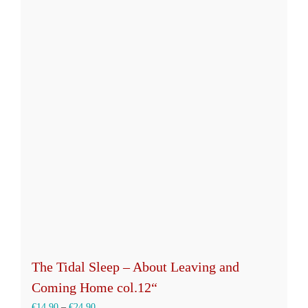
mehrere
Varianten
auf.
Die
Optionen
können
auf
der
Produktseite
gewählt
werden
The Tidal Sleep – About Leaving and
Coming Home col.12“
€
14,90
–
€
24,90