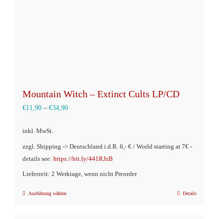
der
Produktseite
gewählt
werden
Mountain Witch – Extinct Cults LP/CD
€
11,90
–
€
34,90
inkl. MwSt.
zzgl. Shipping -> Deutschland i.d.R. 6,- € / World starting at 7€ -
details see:
https://bit.ly/441RJzB
Lieferzeit: 2 Werktage, wenn nicht Preorder
Ausführung wählen
Details
Dieses
Produkt