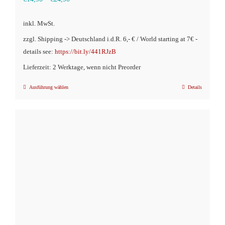
inkl. MwSt.
zzgl. Shipping -> Deutschland i.d.R. 6,- € / World starting at 7€ -
details see:
https://bit.ly/441RJzB
Lieferzeit: 2 Werktage, wenn nicht Preorder
Ausführung wählen
Details
Dieses
Produkt
weist
mehrere
Varianten
auf.
Die
Optionen
können
auf