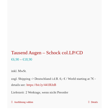
auf
der
Produktseite
gewählt
werden
Tausend Augen – Schock col.LP/CD
€
6,90
–
€
18,90
inkl. MwSt.
zzgl. Shipping -> Deutschland i.d.R. 6,- € / World starting at 7€ -
details see:
https://bit.ly/441RJzB
Lieferzeit: 2 Werktage, wenn nicht Preorder
Ausführung wählen
Details
Dieses