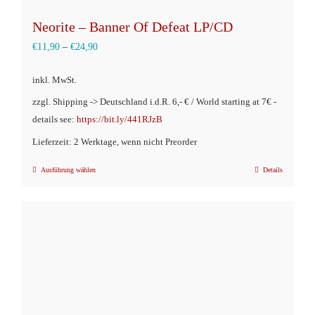
Neorite – Banner Of Defeat LP/CD
€
11,90
–
€
24,90
inkl. MwSt.
zzgl. Shipping -> Deutschland i.d.R. 6,- € / World starting at 7€ -
details see:
https://bit.ly/441RJzB
Lieferzeit: 2 Werktage, wenn nicht Preorder
Ausführung wählen
Details
Dieses
Produkt
weist
mehrere
Varianten
auf.
Die
Optionen