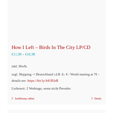
How I Left – Birds In The City LP/CD
€
11,90
–
€
16,90
inkl. MwSt.
zzgl. Shipping -> Deutschland i.d.R. 6,- € / World starting at 7€ -
details see:
https://bit.ly/441RJzB
Lieferzeit: 2 Werktage, wenn nicht Preorder
Ausführung wählen
Details
Dieses
Produkt