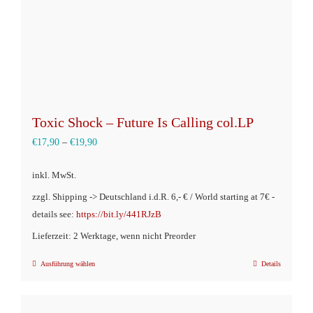
Produktseite
gewählt
werden
Toxic Shock – Future Is Calling col.LP
€
17,90
–
€
19,90
inkl. MwSt.
zzgl. Shipping -> Deutschland i.d.R. 6,- € / World starting at 7€ -
details see:
https://bit.ly/441RJzB
Lieferzeit: 2 Werktage, wenn nicht Preorder
Ausführung wählen
Details
Dieses
Produkt
weist