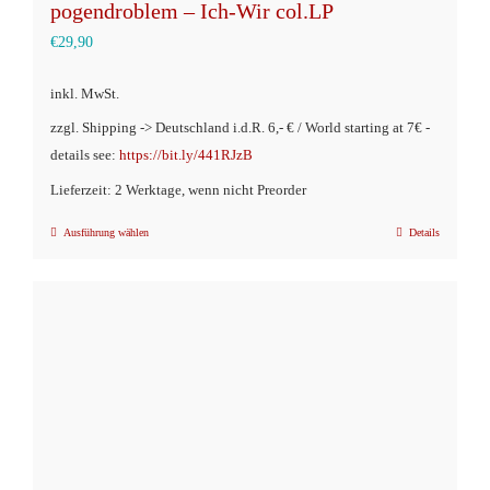
pogendroblem – Ich-Wir col.LP
€
29,90
inkl. MwSt.
zzgl. Shipping -> Deutschland i.d.R. 6,- € / World starting at 7€ -
details see:
https://bit.ly/441RJzB
Lieferzeit: 2 Werktage, wenn nicht Preorder
Ausführung wählen
Details
Dieses
Produkt
weist
mehrere
Varianten
auf.
Die
Optionen
können