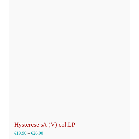
mehrere
Varianten
auf.
Die
Optionen
können
auf
der
Produktseite
gewählt
werden
Hysterese s/t (V) col.LP
€
19,90
–
€
26,90