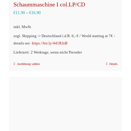
Schaummaschine I col.LP/CD
€
11,90
–
€
16,90
inkl. MwSt.
zzgl. Shipping -> Deutschland i.d.R. 6,- € / World starting at 7€ -
details see:
https://bit.ly/441RJzB
Lieferzeit: 2 Werktage, wenn nicht Preorder
Ausführung wählen
Details
Dieses
Produkt
weist
mehrere
Varianten
auf.
Die
Optionen
können