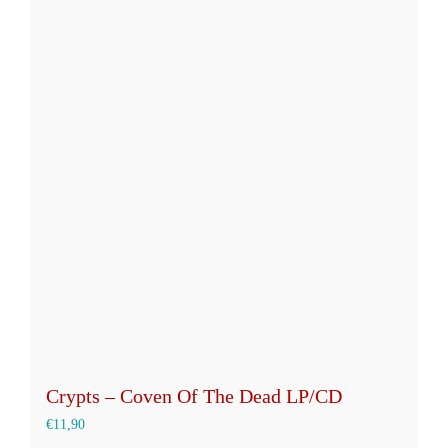
mehrere
Varianten
auf.
Die
Optionen
können
auf
der
Produktseite
gewählt
werden
Crypts – Coven Of The Dead LP/CD
€
11,90