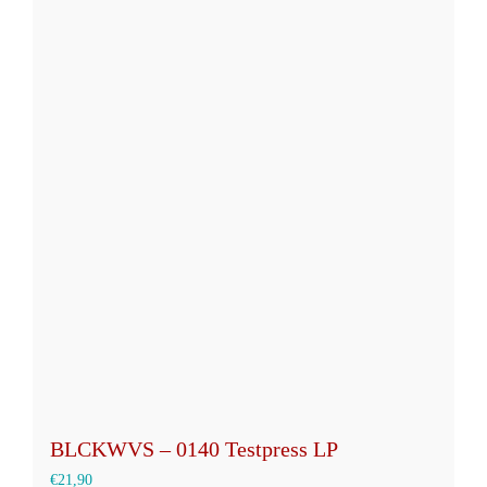
BLCKWVS – 0140 Testpress LP
€
21,90