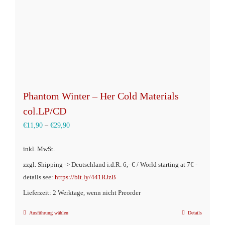
der
Produktseite
gewählt
werden
Phantom Winter – Her Cold Materials
col.LP/CD
€
11,90
–
€
29,90
inkl. MwSt.
zzgl. Shipping -> Deutschland i.d.R. 6,- € / World starting at 7€ -
details see:
https://bit.ly/441RJzB
Lieferzeit: 2 Werktage, wenn nicht Preorder
Ausführung wählen
Details
Dieses