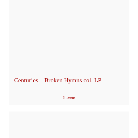
können
auf
der
Produktseite
gewählt
werden
Centuries – Broken Hymns col. LP
Details