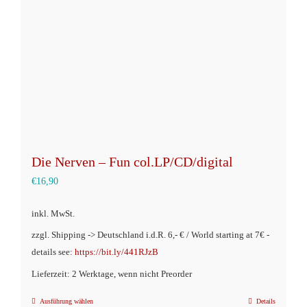
auf
der
Produktseite
gewählt
werden
Die Nerven – Fun col.LP/CD/digital
€
16,90
inkl. MwSt.
zzgl. Shipping -> Deutschland i.d.R. 6,- € / World starting at 7€ -
details see:
https://bit.ly/441RJzB
Lieferzeit: 2 Werktage, wenn nicht Preorder
Ausführung wählen
Details
Dieses