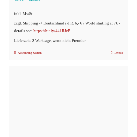
inkl. MwSt.
zzgl. Shipping -> Deutschland i.d.R. 6,- € / World starting at 7€ -
details see:
https://bit.ly/441RJzB
Lieferzeit: 2 Werktage, wenn nicht Preorder
Ausführung wählen
Details
Dieses
Produkt
weist
mehrere
Varianten
auf.
Die
Optionen
können
auf