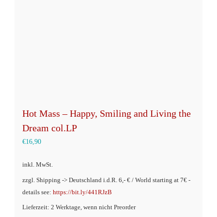
auf
der
Produktseite
gewählt
werden
Hot Mass – Happy, Smiling and Living the
Dream col.LP
€
16,90
inkl. MwSt.
zzgl. Shipping -> Deutschland i.d.R. 6,- € / World starting at 7€ -
details see:
https://bit.ly/441RJzB
Lieferzeit: 2 Werktage, wenn nicht Preorder