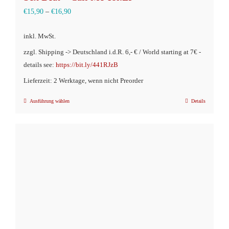
€
15,90
–
€
16,90
inkl. MwSt.
zzgl. Shipping -> Deutschland i.d.R. 6,- € / World starting at 7€ -
details see:
https://bit.ly/441RJzB
Lieferzeit: 2 Werktage, wenn nicht Preorder
Ausführung wählen
Details
Dieses
Produkt
weist
mehrere
Varianten
auf.
Die
Optionen
können