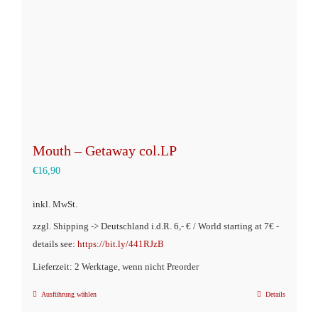
auf
der
Produktseite
gewählt
werden
Mouth – Getaway col.LP
€
16,90
inkl. MwSt.
zzgl. Shipping -> Deutschland i.d.R. 6,- € / World starting at 7€ -
details see:
https://bit.ly/441RJzB
Lieferzeit: 2 Werktage, wenn nicht Preorder
Ausführung wählen
Details
Dieses
Produkt