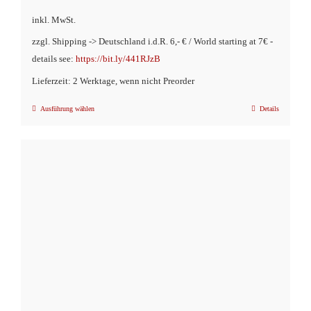
inkl. MwSt.
zzgl. Shipping -> Deutschland i.d.R. 6,- € / World starting at 7€ -
details see:
https://bit.ly/441RJzB
Lieferzeit: 2 Werktage, wenn nicht Preorder
Ausführung wählen
Details
Dieses
Produkt
weist
mehrere
Varianten
auf.
Die
Optionen
können
auf
der