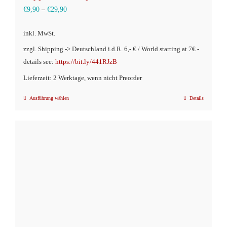
€
9,90
–
€
29,90
inkl. MwSt.
zzgl. Shipping -> Deutschland i.d.R. 6,- € / World starting at 7€ -
details see:
https://bit.ly/441RJzB
Lieferzeit: 2 Werktage, wenn nicht Preorder
Ausführung wählen
Details
Dieses
Produkt
weist
mehrere
Varianten
auf.
Die
Optionen
können