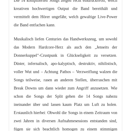
Die 14 kompilierten Songs zeigen recht eindrucksvoll, welch
kreativen hochwertigen Output die Band bereithält und
vermittelt dem Hörer ungefähr, welch gewaltige Live-Power
die Band entfachen kann.
Musikalisch liefen Centuries das Handwerkszeug, um sowohl
das Modern Hardcore-Herz als auch den „Jenseits der
Donnerkuppel“-Crustpunk in Glückseligkeit zu versetzen.
Düster, infernalisch, apo-kalyptisch, destruktiv, nihilistisch,
voller Wut und – Achtung Pathos – Verzweiflung walzen die
Songs teilweise, rasen an anderen Stellen, überraschen mit
Break Downs um dann wieder zum Angriff anzusetzen. Wie
schon die Songs der Split gehen die 14 Songs nahezu
ineinander über und lassen kaum Platz um Luft zu holen.
Erstaunlich hierbei: Obwohl die Songs in einem Zeitraum von
zwei Jahren in diversen Aufnahmesessions entstanden sind,
fügen sie sich beachtlich homogen zu einem stimmigen