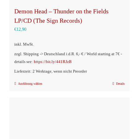
Demon Head – Thunder on the Fields
LP/CD (The Sign Records)
€
12,90
inkl. MwSt.
zzgl. Shipping -> Deutschland i.d.R. 6,- € / World starting at 7€ -
details see:
https://bit.ly/441RJzB
Lieferzeit: 2 Werktage, wenn nicht Preorder
Ausführung wählen
Details
Dieses
Produkt
weist
mehrere
Varianten
auf.
Die