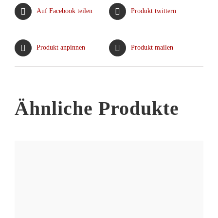
Varianten
Auf Facebook teilen
Produkt twittern
auf.
Die
Optionen
Produkt anpinnen
Produkt mailen
können
auf
der
Produktseite
Ähnliche Produkte
gewählt
werden