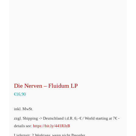
Optionen
können
auf
der
Produktseite
gewählt
werden
Die Nerven – Fluidum LP
€
16,90
inkl. MwSt.
zzgl. Shipping -> Deutschland i.d.R. 6,- € / World starting at 7€ -
details see:
https://bit.ly/441RJzB
Lieferzeit: 2 Werktage, wenn nicht Preorder