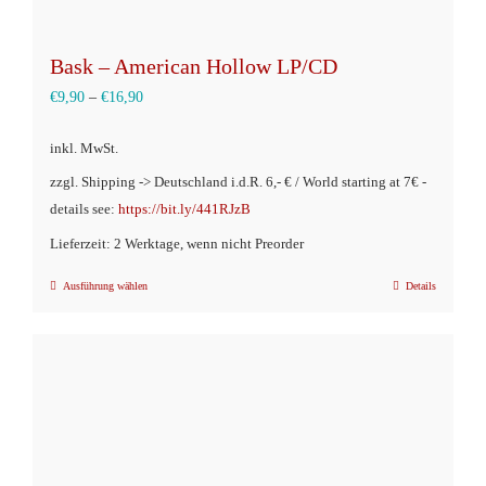
Bask – American Hollow LP/CD
€
9,90
–
€
16,90
inkl. MwSt.
zzgl. Shipping -> Deutschland i.d.R. 6,- € / World starting at 7€ -
details see:
https://bit.ly/441RJzB
Lieferzeit: 2 Werktage, wenn nicht Preorder
Ausführung wählen
Details
Dieses
Produkt
weist
mehrere
Varianten
auf.
Die