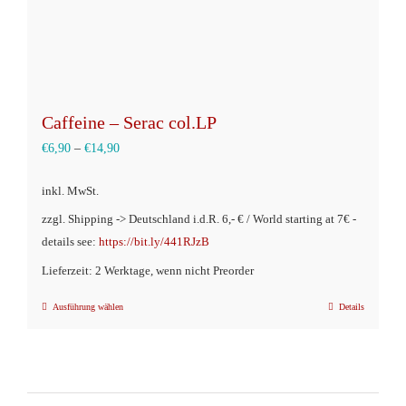
gewählt
werden
Caffeine – Serac col.LP
€
6,90
–
€
14,90
inkl. MwSt.
zzgl. Shipping -> Deutschland i.d.R. 6,- € / World starting at 7€ -
details see:
https://bit.ly/441RJzB
Lieferzeit: 2 Werktage, wenn nicht Preorder
Ausführung wählen
Details
Dieses
Produkt
weist
mehrere