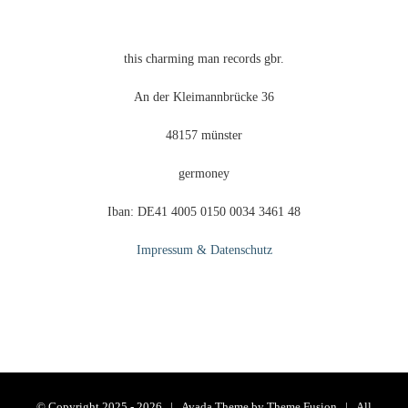
this charming man records gbr.
An der Kleimannbrücke 36
48157 münster
germoney
Iban: DE41 4005 0150 0034 3461 48
Impressum & Datenschutz
© Copyright 2025 -
2026 | Avada Theme by
Theme Fusion
| All