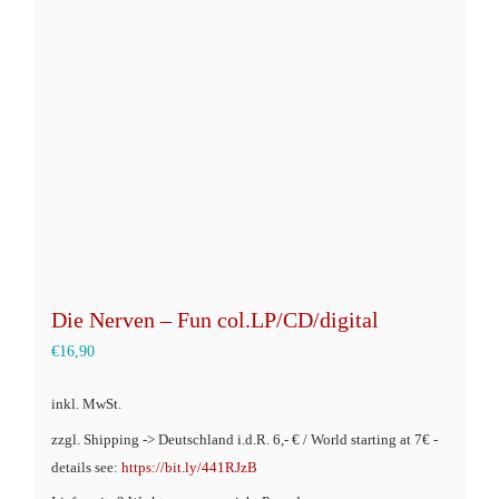
Optionen
können
auf
der
Produktseite
gewählt
werden
Die Nerven – Fun col.LP/CD/digital
€
16,90
inkl. MwSt.
zzgl. Shipping -> Deutschland i.d.R. 6,- € / World starting at 7€ -
details see:
https://bit.ly/441RJzB