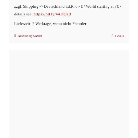
zzgl. Shipping -> Deutschland i.d.R. 6,- € / World starting at 7€ -
details see:
https://bit.ly/441RJzB
Lieferzeit: 2 Werktage, wenn nicht Preorder
Ausführung wählen
Details
Dieses
Produkt
weist
mehrere
Varianten
auf.
Die
Optionen
können
auf
der
Produktseite