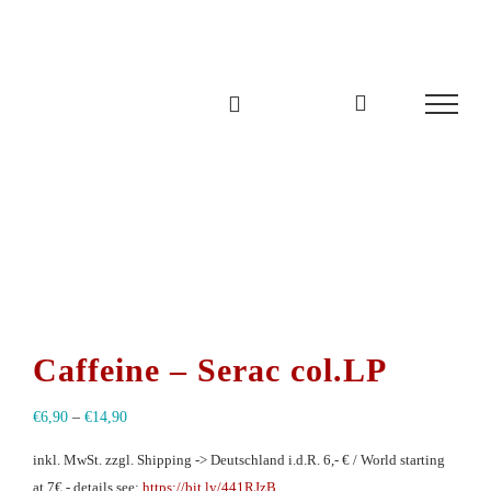
Zum
Inhalt
springen
Caffeine – Serac col.LP
€
6,90
–
€
14,90
inkl. MwSt.
zzgl. Shipping -> Deutschland i.d.R. 6,- € / World starting
at 7€ - details see:
https://bit.ly/441RJzB