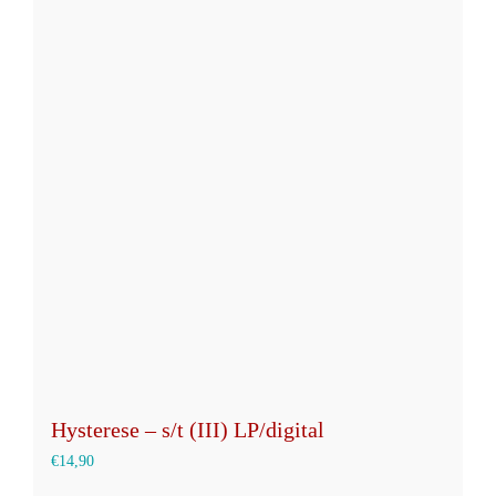
mehrere
Varianten
auf.
Die
Optionen
können
auf
der
Produktseite
gewählt
werden
Hysterese – s/t (III) LP/digital
€
14,90