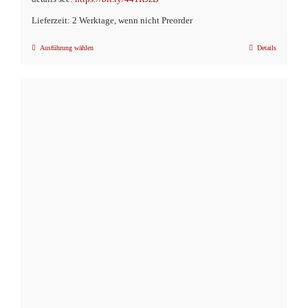
Lieferzeit: 2 Werktage, wenn nicht Preorder
Ausführung wählen
Details
Dieses
Produkt
weist
mehrere
Varianten
auf.
Die
Optionen
können
auf
der
Produktseite
gewählt
werden