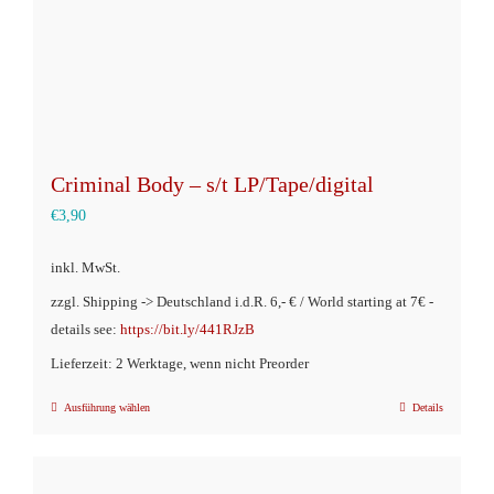
Produktseite
gewählt
werden
Criminal Body – s/t LP/Tape/digital
€
3,90
inkl. MwSt.
zzgl. Shipping -> Deutschland i.d.R. 6,- € / World starting at 7€ -
details see:
https://bit.ly/441RJzB
Lieferzeit: 2 Werktage, wenn nicht Preorder
Ausführung wählen
Details
Dieses
Produkt
weist