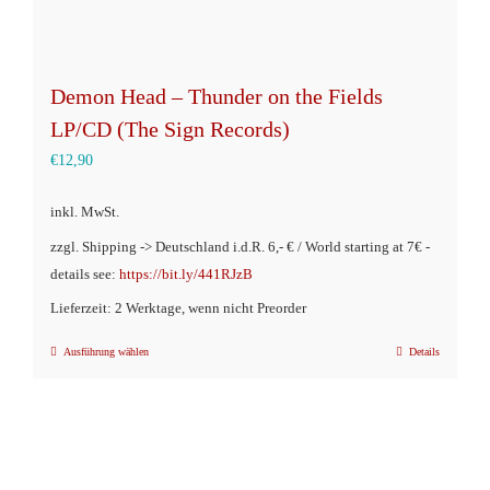
Demon Head – Thunder on the Fields
LP/CD (The Sign Records)
€
12,90
inkl. MwSt.
zzgl. Shipping -> Deutschland i.d.R. 6,- € / World starting at 7€ -
details see:
https://bit.ly/441RJzB
Lieferzeit: 2 Werktage, wenn nicht Preorder
Ausführung wählen
Details
Dieses
Produkt
weist
mehrere
Varianten