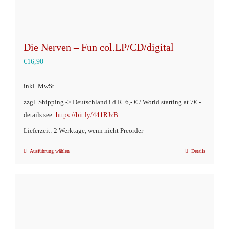
Die Nerven – Fun col.LP/CD/digital
€
16,90
inkl. MwSt.
zzgl. Shipping -> Deutschland i.d.R. 6,- € / World starting at 7€ -
details see:
https://bit.ly/441RJzB
Lieferzeit: 2 Werktage, wenn nicht Preorder
Ausführung wählen
Details
Dieses
Produkt
weist
mehrere
Varianten
auf.