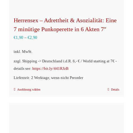
Herrensex – Adrettheit & Asozialität: Eine
7 minütige Punkoperette in 6 Akten 7″
€
1,90
–
€
2,90
inkl. MwSt.
zzgl. Shipping -> Deutschland i.d.R. 6,- € / World starting at 7€ -
details see:
https://bit.ly/441RJzB
Lieferzeit: 2 Werktage, wenn nicht Preorder
Ausführung wählen
Details
Dieses
Produkt
weist
mehrere
Varianten
auf.