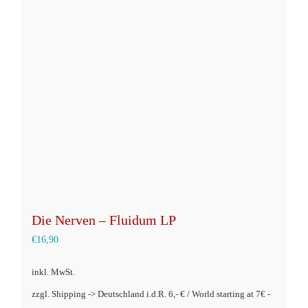
Die
Optionen
können
auf
der
Produktseite
gewählt
werden
Die Nerven – Fluidum LP
€
16,90
inkl. MwSt.
zzgl. Shipping -> Deutschland i.d.R. 6,- € / World starting at 7€ -