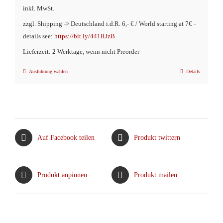
inkl. MwSt.
zzgl. Shipping -> Deutschland i.d.R. 6,- € / World starting at 7€ -
details see:
https://bit.ly/441RJzB
Lieferzeit: 2 Werktage, wenn nicht Preorder
Ausführung wählen
Details
Dieses
Produkt
weist
mehrere
Varianten
Auf Facebook teilen
Produkt twittern
auf.
Die
Optionen
Produkt anpinnen
Produkt mailen
können
auf
der