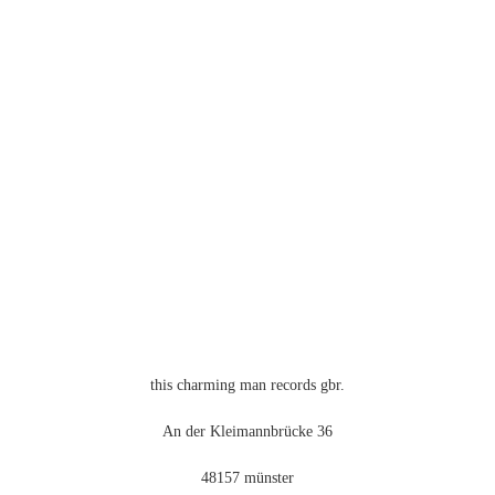
auf.
Die
Optionen
können
auf
der
Produktseite
gewählt
werden
this charming man records gbr.
An der Kleimannbrücke 36
48157 münster