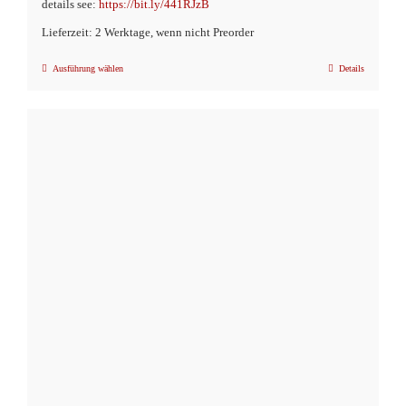
details see:
https://bit.ly/441RJzB
Lieferzeit: 2 Werktage, wenn nicht Preorder
Ausführung wählen
Details
Dieses
Produkt
weist
mehrere
Varianten
auf.
Die
Optionen
können
auf
der
Produktseite
gewählt
werden