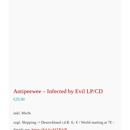
Die
Optionen
können
auf
der
Produktseite
gewählt
werden
Antipeewee – Infected by Evil LP/CD
€
29,90
inkl. MwSt.
zzgl. Shipping -> Deutschland i.d.R. 6,- € / World starting at 7€ -
details see:
https://bit.ly/441RJzB