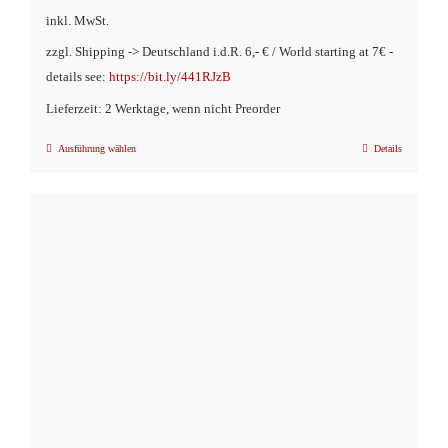
inkl. MwSt.
zzgl. Shipping -> Deutschland i.d.R. 6,- € / World starting at 7€ -
details see:
https://bit.ly/441RJzB
Lieferzeit: 2 Werktage, wenn nicht Preorder
Ausführung wählen
Details
Dieses
Produkt
weist
mehrere
Varianten
auf.
Die
Optionen
können
auf
der