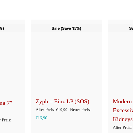
%)
Sale (Save 15%)
S
Zyph – Einz LP (SOS)
Modern 
ma 7″
Excessi
Ursprünglicher
Alter Preis:
€
19,90
Neuer Preis:
Aktueller
Preis
€
16,90
Kidneys
ünglicher
 Preis:
Preis
war:
Alter Preis: