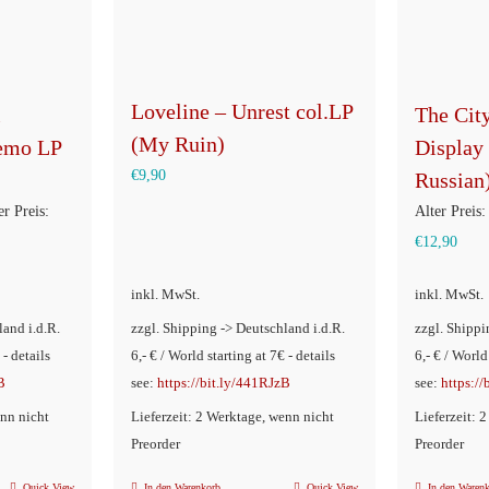
Loveline – Unrest col.LP
l
The Cit
(My Ruin)
emo LP
Display
€
9,90
Russian
rünglicher
r Preis:
Alter Preis:
s
Aktue
€
12,90
Preis
inkl. MwSt.
inkl. MwSt.
90
ist:
land i.d.R.
zzgl. Shipping -> Deutschland i.d.R.
zzgl. Shippi
€12,
 - details
6,- € / World starting at 7€ - details
6,- € / World
B
see:
https://bit.ly/441RJzB
see:
https:/
enn nicht
Lieferzeit: 2 Werktage, wenn nicht
Lieferzeit: 
Preorder
Preorder
Quick View
In den Warenkorb
Quick View
In den Waren