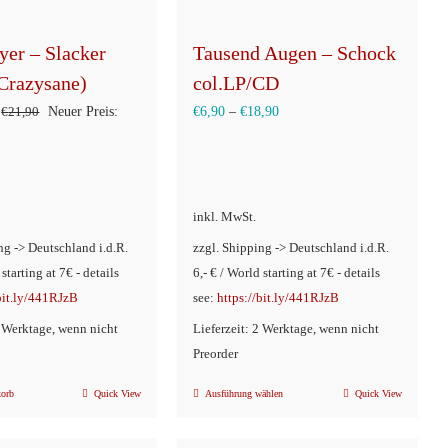
er – Slacker
Tausend Augen – Schock
(Crazysane)
col.LP/CD
Ursprünglicher
€
21,90
Neuer Preis:
€
6,90
–
€
18,90
ller
Preis
war:
€21,90
inkl. MwSt.
90.
ng -> Deutschland i.d.R.
zzgl. Shipping -> Deutschland i.d.R.
 starting at 7€ - details
6,- € / World starting at 7€ - details
/bit.ly/441RJzB
see:
https://bit.ly/441RJzB
2 Werktage, wenn nicht
Lieferzeit: 2 Werktage, wenn nicht
Preorder
korb
Quick View
Ausführung wählen
Quick View
Dieses
Produkt