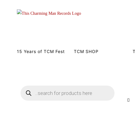
Zum
Inhalt
springen
15 Years of TCM Fest
TCM SHOP
SALE!!!
T
Products
search