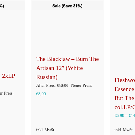
%)
Sale (Save 31%)
The Blackjaw – Burn The
Artisan 12″ (White
. 2xLP
Russian)
Fleshwo
Ursprünglicher
Alter Preis:
€
12,90
Neuer Preis:
Essence
rünglicher
r Preis:
Aktueller
Preis
€
8,90
But The
s
Preis
war:
col.LP/
ist:
€12,90
€
6,90
–
€
14
90
€8,90.
inkl. MwSt.
inkl. MwSt.