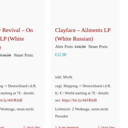
y Revival – On
Clayface – Ailments LP
 LP (White
(White Russian)
)
Ursprünglicher
Alter Preis:
€
16,90
Neuer Preis:
Aktueller
Preis
€
12,90
Ursprünglicher
€
16,90
Neuer Preis:
Preis
war:
ller
Preis
ist:
€16,90
war:
inkl. MwSt.
€12,90.
€16,90
ng -> Deutschland i.d.R.
zzgl. Shipping -> Deutschland i.d.R.
90.
 starting at 7€ - details
6,- € / World starting at 7€ - details
/bit.ly/441RJzB
see:
https://bit.ly/441RJzB
2 Werktage, wenn nicht
Lieferzeit: 2 Werktage, wenn nicht
Preorder
korb
Quick View
In den Warenkorb
Quick View