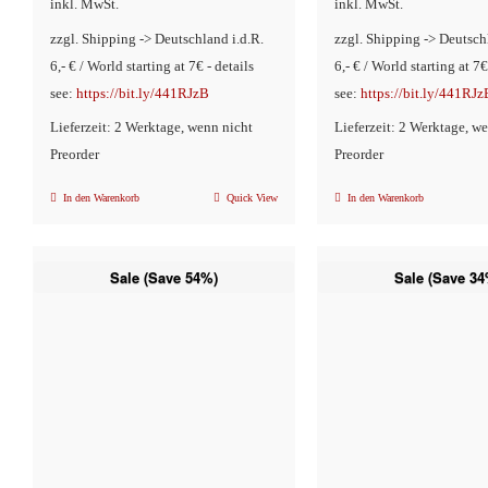
inkl. MwSt.
inkl. MwSt.
ist:
€16,90
ist:
€14,
zzgl. Shipping -> Deutschland i.d.R.
zzgl. Shipping -> Deutsch
€12,90.
€8,90.
6,- € / World starting at 7€ - details
6,- € / World starting at 7€
see:
https://bit.ly/441RJzB
see:
https://bit.ly/441RJz
Lieferzeit: 2 Werktage, wenn nicht
Lieferzeit: 2 Werktage, w
Preorder
Preorder
In den Warenkorb
Quick View
In den Warenkorb
Sale (Save 54%)
Sale (Save 34