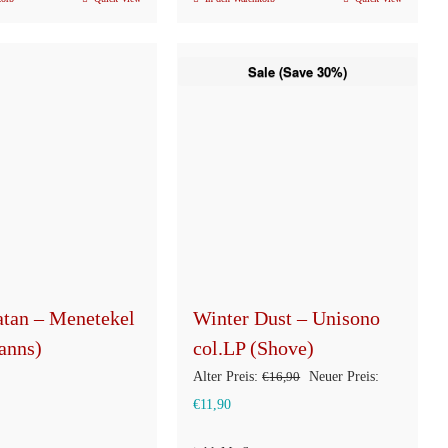
Sale (Save 30%)
atan – Menetekel
Winter Dust – Unisono
anns)
col.LP (Shove)
Ursprünglicher
Alter Preis:
€
16,90
Neuer Preis:
Aktueller
Preis
€
11,90
Preis
war: