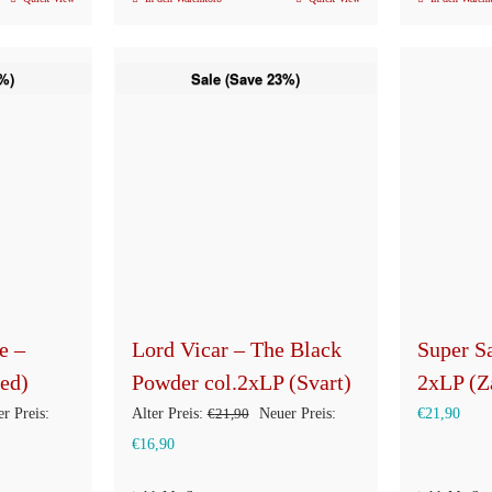
%)
Sale (Save 23%)
e –
Lord Vicar – The Black
Super S
ed)
Powder col.2xLP (Svart)
2xLP (Z
rünglicher
Ursprünglicher
r Preis:
Alter Preis:
€
21,90
Neuer Preis:
€
21,90
s
Aktueller
Preis
€
16,90
Preis
war: