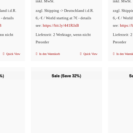
inkl. MwSt.
inkl. MwSt.
90
ist:
€21,90
land i.d.R.
zzgl. Shipping -> Deutschland i.d.R.
zzgl. Shippi
€16,90.
 - details
6,- € / World starting at 7€ - details
6,- € / World
B
see:
https://bit.ly/441RJzB
see:
https:/
enn nicht
Lieferzeit: 2 Werktage, wenn nicht
Lieferzeit: 
Preorder
Preorder
Quick View
In den Warenkorb
Quick View
In den Waren
%)
Sale (Save 32%)
S