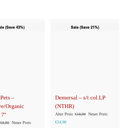
ale (Save 43%)
Sale (Save 21%)
Pets –
Demersal – s/t col.LP
ve/Organic
(NTHR)
 7″
Ursprünglicher
Alter Preis:
€
18,90
Neuer Preis:
Aktueller
Preis
€
14,90
Ursprünglicher
€
6,90
Neuer Preis: