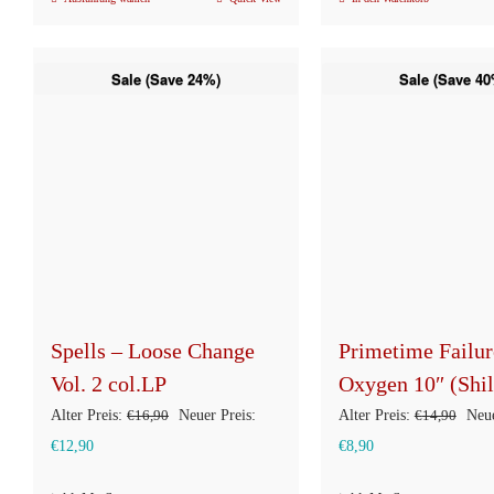
Dieses
Produkt
weist
Sale (Save 24%)
Sale (Save 40
mehrere
Varianten
auf.
Die
Optionen
können
auf
der
Produktseite
Spells – Loose Change
Primetime Failur
gewählt
Vol. 2 col.LP
Oxygen 10″ (Shil
werden
Ursprünglicher
Ursp
Alter Preis:
€
16,90
Neuer Preis:
Alter Preis:
€
14,90
Neue
Aktueller
Preis
Aktueller
Prei
€
12,90
€
8,90
Preis
war:
Preis
war: