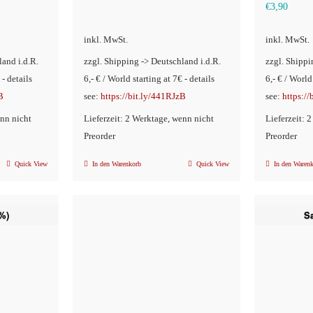
ist:
€19,90
Aktuel
€
3,90
€16,90.
Preis
inkl. MwSt.
inkl. MwSt.
ist:
land i.d.R.
zzgl. Shipping -> Deutschland i.d.R.
zzgl. Shippi
€3,90.
 - details
6,- € / World starting at 7€ - details
6,- € / World
B
see:
https://bit.ly/441RJzB
see:
https:/
enn nicht
Lieferzeit: 2 Werktage, wenn nicht
Lieferzeit: 
Preorder
Preorder
Quick View
In den Warenkorb
Quick View
In den Waren
%)
S