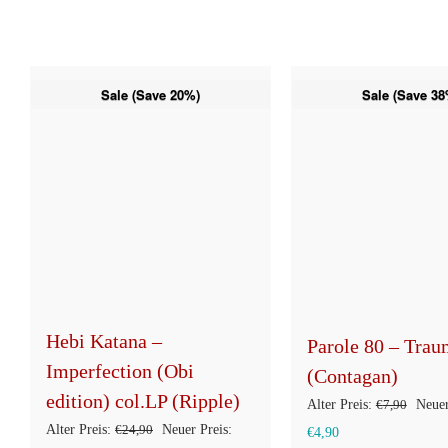
Sale (Save 20%)
Sale (Save 38
Hebi Katana –
Parole 80 – Trau
Imperfection (Obi
(Contagan)
edition) col.LP (Ripple)
Urspr
Alter Preis:
€
7,90
Neuer
Ursprünglicher
Alter Preis:
€
24,90
Neuer Preis:
Aktueller
Preis
€
4,90