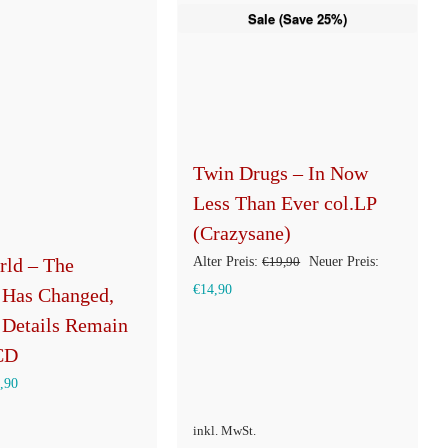
weist
Sale (Save 25%)
mehrere
Varianten
auf.
Die
Optionen
Twin Drugs – In Now
können
Less Than Ever col.LP
auf
(Crazysane)
der
Produktseite
Ursprünglicher
Alter Preis:
€
19,90
Neuer Preis:
rld – The
gewählt
Aktueller
Preis
€
14,90
 Has Changed,
werden
Preis
war:
 Details Remain
ist:
€19,90
CD
€14,90.
,90
inkl. MwSt.