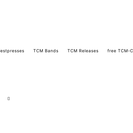
estpresses
TCM Bands
TCM Releases
free TCM-