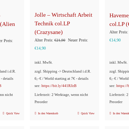
Jolle – Wirtschaft Arbeit
–
Havemey
Technik col.LP
(Alien
col.LP 
(Crazysane)
Alter Preis:
Ursprünglicher
Aktue
Alter Preis:
€
21,90
Neuer Preis:
€
14,90
rünglicher
r Preis:
Aktueller
Preis
Preis
€
14,90
s
Preis
war:
ist:
inkl. MwSt.
inkl. MwSt.
ist:
€21,90
€14,
90
land i.d.R.
zzgl. Shipping -> Deutschland i.d.R.
zzgl. Shippi
€14,90.
 - details
6,- € / World starting at 7€ - details
6,- € / World
B
see:
https://bit.ly/441RJzB
see:
https:/
enn nicht
Lieferzeit: 2 Werktage, wenn nicht
Lieferzeit: 
Preorder
Preorder
Quick View
In den Warenkorb
Quick View
In den Waren