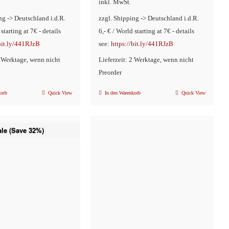
inkl. MwSt.
ist:
€16,90
ng -> Deutschland i.d.R.
zzgl. Shipping -> Deutschland i.d.R.
€11,90.
 starting at 7€ - details
6,- € / World starting at 7€ - details
/bit.ly/441RJzB
see:
https://bit.ly/441RJzB
2 Werktage, wenn nicht
Lieferzeit: 2 Werktage, wenn nicht
Preorder
korb
Quick View
In den Warenkorb
Quick View
ale (Save 32%)