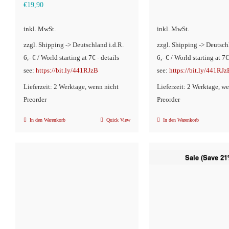
Aktueller
Preis
€
19,90
Preis
war:
Preis
war:
ist:
€7,90
inkl. MwSt.
inkl. MwSt.
ist:
€24,90
€4,90.
zzgl. Shipping -> Deutschland i.d.R.
zzgl. Shipping -> Deutsch
€19,90.
6,- € / World starting at 7€ - details
6,- € / World starting at 7€
see:
https://bit.ly/441RJzB
see:
https://bit.ly/441RJz
Lieferzeit: 2 Werktage, wenn nicht
Lieferzeit: 2 Werktage, w
Preorder
Preorder
In den Warenkorb
Quick View
In den Warenkorb
Sale (Save 21