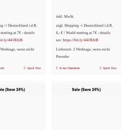
Preis
war:
ler
Preis
ist:
€18,90
war:
inkl. MwSt.
€14,90.
€6,90
ng -> Deutschland i.d.R.
zzgl. Shipping -> Deutschland i.d.R.
 starting at 7€ - details
6,- € / World starting at 7€ - details
/bit.ly/441RJzB
see:
https://bit.ly/441RJzB
2 Werktage, wenn nicht
Lieferzeit: 2 Werktage, wenn nicht
Preorder
korb
Quick View
In den Warenkorb
Quick View
ale (Save 24%)
Sale (Save 24%)