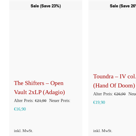
Sale (Save 23%)
Sale (Save 26
Toundra – IV col
The Shifters – Open
(Hand Of Doom)
Vault 2xLP (Adagio)
Ursp
Alter Preis:
€
26,90
Neue
Ursprünglicher
Alter Preis:
€
21,90
Neuer Preis:
Aktueller
Prei
€
19,90
Aktueller
Preis
€
16,90
Preis
war:
Preis
war:
ist:
€26,
ist:
€21,90
€19,90.
inkl. MwSt.
inkl. MwSt.
€16,90.