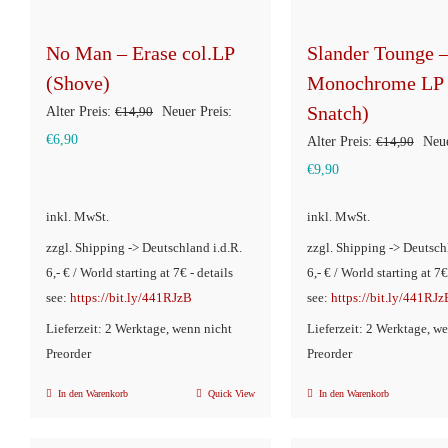
No Man – Erase col.LP
Slander Tounge 
(Shove)
Monochrome LP 
Snatch)
Ursprünglicher
Alter Preis:
€
14,90
Neuer Preis:
Aktueller
Preis
€
6,90
Ursp
Alter Preis:
€
14,90
Neue
Preis
war:
Aktueller
Prei
€
9,90
ist:
€14,90
Preis
war:
inkl. MwSt.
inkl. MwSt.
€6,90.
ist:
€14,
zzgl. Shipping -> Deutschland i.d.R.
zzgl. Shipping -> Deutsch
€9,90.
6,- € / World starting at 7€ - details
6,- € / World starting at 7€
see:
https://bit.ly/441RJzB
see:
https://bit.ly/441RJz
Lieferzeit: 2 Werktage, wenn nicht
Lieferzeit: 2 Werktage, w
Preorder
Preorder
In den Warenkorb
Quick View
In den Warenkorb