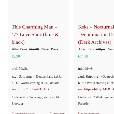
This Charming Man –
Keks – Nocturna
’77 Love Shirt (blue &
Denomination D
black)
(Dark Archives)
Ursprünglicher
Ursp
Alter Preis:
€
16,90
Neuer Preis:
Alter Preis:
€
18,90
Neue
Aktueller
Preis
Aktueller
Prei
€
9,90
€
14,90
Preis
war:
Preis
war:
inkl. MwSt.
inkl. MwSt.
ist:
€16,90
ist:
€18,
zzgl. Shipping -> Deutschland i.d.R.
zzgl. Shipping -> Deutsch
€9,90.
€14,90.
6,- € / World starting at 7€ - details
6,- € / World starting at 7€
see:
https://bit.ly/441RJzB
see:
https://bit.ly/441RJz
Lieferzeit: 2 Werktage, wenn nicht
Lieferzeit: 2 Werktage, w
Preorder
Preorder
Ausführung wählen
Quick View
In den Warenkorb