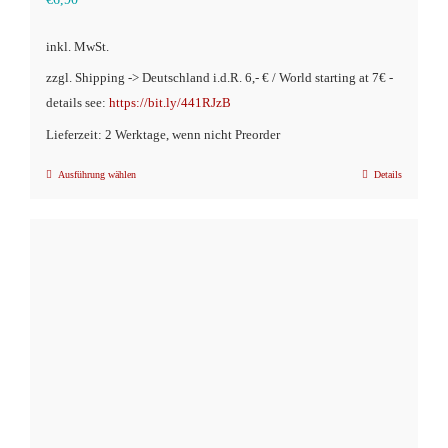
inkl. MwSt.
zzgl. Shipping -> Deutschland i.d.R. 6,- € / World starting at 7€ -
details see:
https://bit.ly/441RJzB
Lieferzeit: 2 Werktage, wenn nicht Preorder
Ausführung wählen
Details
Dieses
Produkt
weist
mehrere
Varianten
auf.
Die
Optionen
können
auf