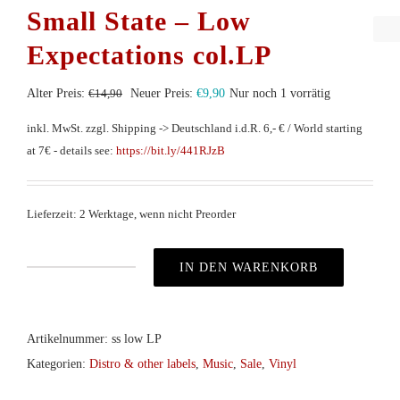
Small State – Low
Expectations col.LP
Ursprünglicher
Aktueller
Alter Preis:
€
14,90
Neuer Preis:
€
9,90
Nur noch 1 vorrätig
Preis
Preis
inkl. MwSt.
zzgl. Shipping -> Deutschland i.d.R. 6,- € / World starting
war:
ist:
at 7€ - details see:
https://bit.ly/441RJzB
€14,90
€9,90.
Lieferzeit: 2 Werktage, wenn nicht Preorder
IN DEN WARENKORB
Small
State
-
Artikelnummer:
ss low LP
Low
Kategorien:
Distro & other labels
,
Music
,
Sale
,
Vinyl
Expectations