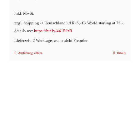
inkl. MwSt.
zzgl. Shipping -> Deutschland i.d.R. 6,- € / World starting at 7€ -
details see:
https://bit.ly/441RJzB
Lieferzeit: 2 Werktage, wenn nicht Preorder
Ausführung wählen
Details
Dieses
Produkt
weist
mehrere
Varianten
auf.
Die
Optionen
können
auf