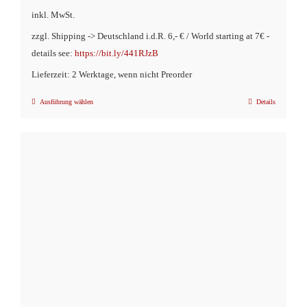
inkl. MwSt.
zzgl. Shipping -> Deutschland i.d.R. 6,- € / World starting at 7€ -
details see:
https://bit.ly/441RJzB
Lieferzeit: 2 Werktage, wenn nicht Preorder
Ausführung wählen
Details
Dieses
Produkt
weist
mehrere
Varianten
auf.
Die
Optionen
können
auf
der