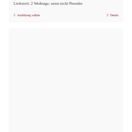
Lieferzeit: 2 Werktage, wenn nicht Preorder
Ausführung wählen
Details
Dieses
Produkt
weist
mehrere
Varianten
auf.
Die
Optionen
können
auf
der
Produktseite
gewählt
werden