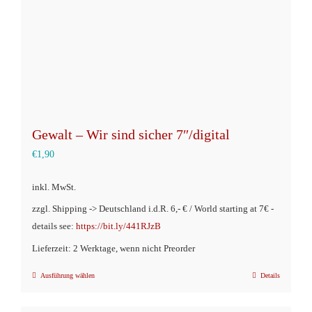
der
Produktseite
gewählt
werden
Gewalt – Wir sind sicher 7″/digital
€
1,90
inkl. MwSt.
zzgl. Shipping -> Deutschland i.d.R. 6,- € / World starting at 7€ -
details see:
https://bit.ly/441RJzB
Lieferzeit: 2 Werktage, wenn nicht Preorder
Ausführung wählen
Details
Dieses
Produkt