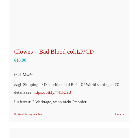
Produktseite
gewählt
werden
Clowns – Bad Blood col.LP/CD
€
16,90
inkl. MwSt.
zzgl. Shipping -> Deutschland i.d.R. 6,- € / World starting at 7€ -
details see:
https://bit.ly/441RJzB
Lieferzeit: 2 Werktage, wenn nicht Preorder
Ausführung wählen
Details
Dieses
Produkt
weist