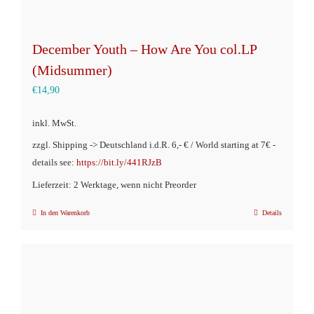
December Youth – How Are You col.LP
(Midsummer)
€
14,90
inkl. MwSt.
zzgl. Shipping -> Deutschland i.d.R. 6,- € / World starting at 7€ -
details see:
https://bit.ly/441RJzB
Lieferzeit: 2 Werktage, wenn nicht Preorder
In den Warenkorb
Details