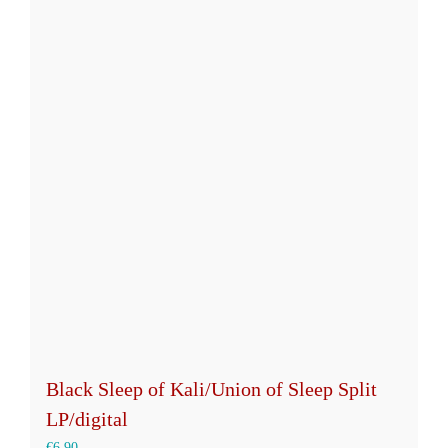
mehrere
Varianten
auf.
Die
Optionen
können
auf
der
Produktseite
gewählt
werden
Black Sleep of Kali/Union of Sleep Split
LP/digital
€
6,90