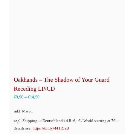
Oakhands – The Shadow of Your Guard
Receding LP/CD
€
9,90
–
€
14,90
inkl. MwSt.
zzgl. Shipping -> Deutschland i.d.R. 6,- € / World starting at 7€ -
details see:
https://bit.ly/441RJzB