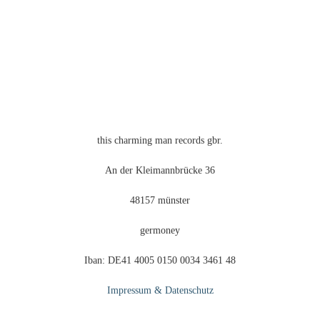
der
Produktseite
gewählt
werden
this charming man records gbr.
An der Kleimannbrücke 36
48157 münster
germoney
Iban: DE41 4005 0150 0034 3461 48
Impressum & Datenschutz