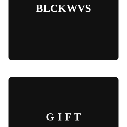
BLCKWVS
G I F T