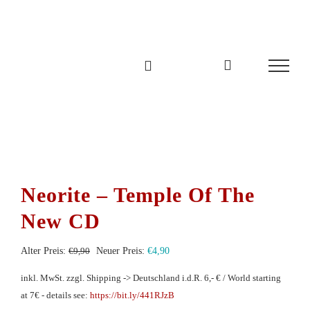
Zum
Inhalt
springen
Neorite – Temple Of The
New CD
Ursprünglicher
Aktueller
Alter Preis:
€
9,90
Neuer Preis:
€
4,90
Preis
Preis
inkl. MwSt.
zzgl. Shipping -> Deutschland i.d.R. 6,- € / World starting
war:
ist:
at 7€ - details see:
https://bit.ly/441RJzB
€9,90
€4,90.