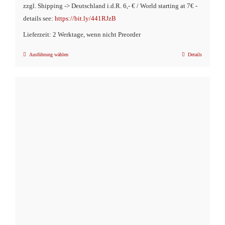
zzgl. Shipping -> Deutschland i.d.R. 6,- € / World starting at 7€ -
€9,90
€4,90.
details see:
https://bit.ly/441RJzB
Lieferzeit: 2 Werktage, wenn nicht Preorder
Ausführung wählen
Details
Dieses
Produkt
weist
mehrere
Varianten
auf.
Die
Optionen
können
auf
der
Produktseite