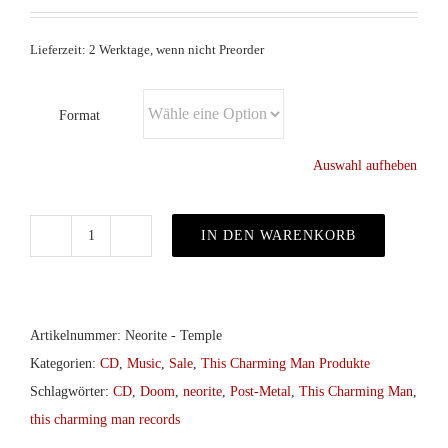
Lieferzeit: 2 Werktage, wenn nicht Preorder
Format
Auswahl aufheben
IN DEN WARENKORB
Neorite
–
Temple
Of
Artikelnummer:
Neorite - Temple
The
Kategorien:
CD
,
Music
,
Sale
,
This Charming Man Produkte
New
Schlagwörter:
CD
,
Doom
,
neorite
,
Post-Metal
,
This Charming Man
,
CD
this charming man records
Menge