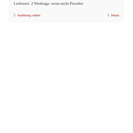
Lieferzeit: 2 Werktage, wenn nicht Preorder
Ausführung wählen
Details
Dieses
Produkt
weist
mehrere
Varianten
auf.
Die
Optionen
können
auf
der
Produktseite
gewählt
werden