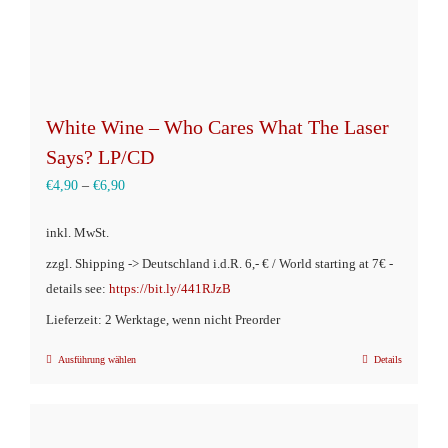
gewählt
werden
White Wine – Who Cares What The Laser
Says? LP/CD
€
4,90
–
€
6,90
inkl. MwSt.
zzgl. Shipping -> Deutschland i.d.R. 6,- € / World starting at 7€ -
details see:
https://bit.ly/441RJzB
Lieferzeit: 2 Werktage, wenn nicht Preorder
Ausführung wählen
Details
Dieses
Produkt
weist