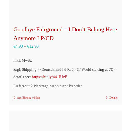
Goodbye Fairground – I Don’t Belong Here
Anymore LP/CD
€
4,90
–
€
12,90
inkl. MwSt.
zzgl. Shipping -> Deutschland i.d.R. 6,- € / World starting at 7€ -
details see:
https://bit.ly/441RJzB
Lieferzeit: 2 Werktage, wenn nicht Preorder
Ausführung wählen
Details
Dieses
Produkt
weist
mehrere