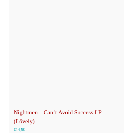
mehrere
Varianten
auf.
Die
Optionen
können
auf
der
Produktseite
gewählt
werden
Nightmen – Can’t Avoid Success LP
(Lövely)
€
14,90