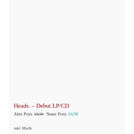
Varianten
auf.
Die
Optionen
können
auf
der
Produktseite
gewählt
werden
Heads. – Debut LP/CD
Ursprünglicher
Aktueller
Alter Preis:
€
9,90
Neuer Preis:
€
4,90
Preis
Preis
inkl. MwSt.
war:
ist: