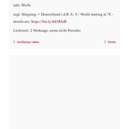
inkl. MwSt.
zzgl. Shipping -> Deutschland i.d.R. 6,- € / World starting at 7€ -
details see:
https://bit.ly/441RJzB
Lieferzeit: 2 Werktage, wenn nicht Preorder
Ausführung wählen
Details
Dieses
Produkt
weist
mehrere
Varianten
auf.
Die
Optionen
können
auf
der