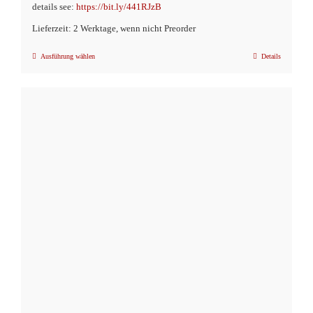
details see:
https://bit.ly/441RJzB
Lieferzeit: 2 Werktage, wenn nicht Preorder
Ausführung wählen
Details
Dieses
Produkt
weist
mehrere
Varianten
auf.
Die
Optionen
können
auf
der
Produktseite
gewählt