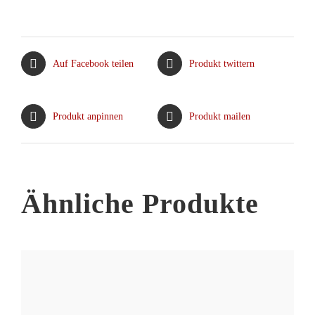
weist
mehrere
Varianten
Auf Facebook teilen
Produkt twittern
auf.
Die
Optionen
Produkt anpinnen
Produkt mailen
können
auf
der
Produktseite
Ähnliche Produkte
gewählt
werden