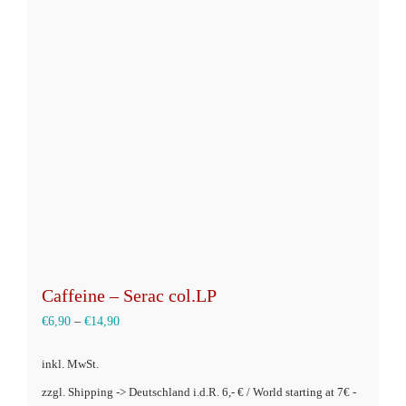
auf.
Die
Optionen
können
auf
der
Produktseite
gewählt
werden
Caffeine – Serac col.LP
€
6,90
–
€
14,90
inkl. MwSt.
zzgl. Shipping -> Deutschland i.d.R. 6,- € / World starting at 7€ -