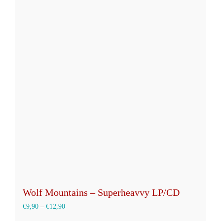
mehrere
Varianten
auf.
Die
Optionen
können
auf
der
Produktseite
gewählt
werden
Wolf Mountains – Superheavvy LP/CD
€
9,90
–
€
12,90