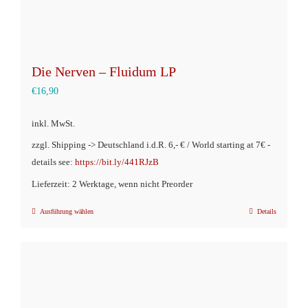
werden
Die Nerven – Fluidum LP
€
16,90
inkl. MwSt.
zzgl. Shipping -> Deutschland i.d.R. 6,- € / World starting at 7€ -
details see:
https://bit.ly/441RJzB
Lieferzeit: 2 Werktage, wenn nicht Preorder
Ausführung wählen
Details
Dieses
Produkt
weist
mehrere
Varianten