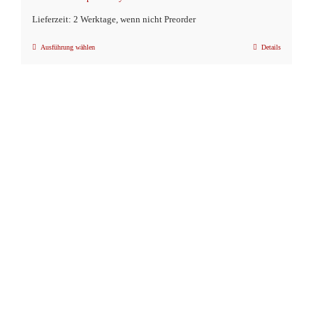
Lieferzeit: 2 Werktage, wenn nicht Preorder
Ausführung wählen
Details
Dieses
Produkt
weist
mehrere
Varianten
auf.
Die
Optionen
können
auf
der
Produktseite
gewählt
werden