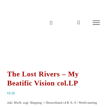
Zum
Inhalt
springen
The Lost Rivers – My
Beatific Vision col.LP
€
8,90
inkl. MwSt.
zzgl. Shipping -> Deutschland i.d.R. 6,- € / World starting