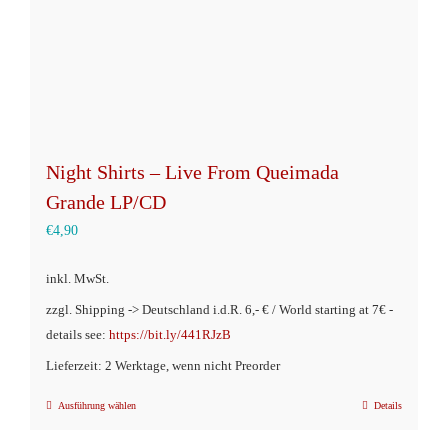
Produktseite
gewählt
werden
Night Shirts – Live From Queimada
Grande LP/CD
€
4,90
inkl. MwSt.
zzgl. Shipping -> Deutschland i.d.R. 6,- € / World starting at 7€ -
details see:
https://bit.ly/441RJzB
Lieferzeit: 2 Werktage, wenn nicht Preorder
Ausführung wählen
Details
Dieses
Produkt