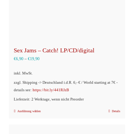
Sex Jams – Catch! LP/CD/digital
€
6,90
–
€
19,90
inkl. MwSt.
zzgl. Shipping -> Deutschland i.d.R. 6,- € / World starting at 7€ -
details see:
https://bit.ly/441RJzB
Lieferzeit: 2 Werktage, wenn nicht Preorder
Ausführung wählen
Details
Dieses
Produkt
weist