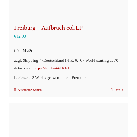
werden
Freiburg – Aufbruch col.LP
€
12,90
inkl. MwSt.
zzgl. Shipping -> Deutschland i.d.R. 6,- € / World starting at 7€ -
details see:
https://bit.ly/441RJzB
Lieferzeit: 2 Werktage, wenn nicht Preorder
Ausführung wählen
Details
Dieses
Produkt
weist
mehrere
Varianten
auf.