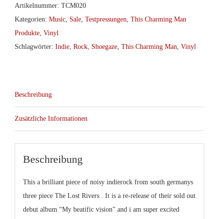
-
Artikelnummer:
TCM020
My
Kategorien:
Music
,
Sale
,
Testpressungen
,
This Charming Man
Beatific
Produkte
,
Vinyl
Vision
Schlagwörter:
Indie
,
Rock
,
Shoegaze
,
This Charming Man
,
Vinyl
col.LP
Menge
Beschreibung
Zusätzliche Informationen
Beschreibung
This a brilliant piece of noisy indierock from south germanys
three piece
The Lost Rivers
. It is a re-release of their sold out
debut album “My beatific vision” and i am super excited