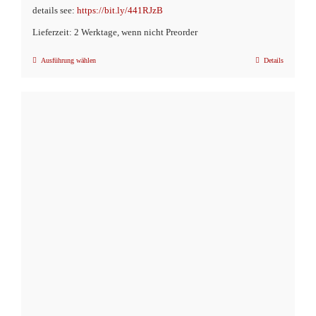
details see:
https://bit.ly/441RJzB
Lieferzeit: 2 Werktage, wenn nicht Preorder
Ausführung wählen
Details
Dieses
Produkt
weist
mehrere
Varianten
auf.
Die
Optionen
können
auf
der
Produktseite
gewählt