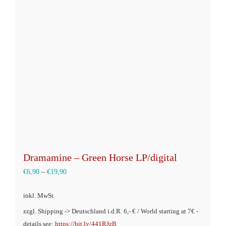
Die
Optionen
können
auf
der
Produktseite
gewählt
werden
Dramamine – Green Horse LP/digital
€
6,90
–
€
19,90
inkl. MwSt.
zzgl. Shipping -> Deutschland i.d.R. 6,- € / World starting at 7€ -
details see:
https://bit.ly/441RJzB