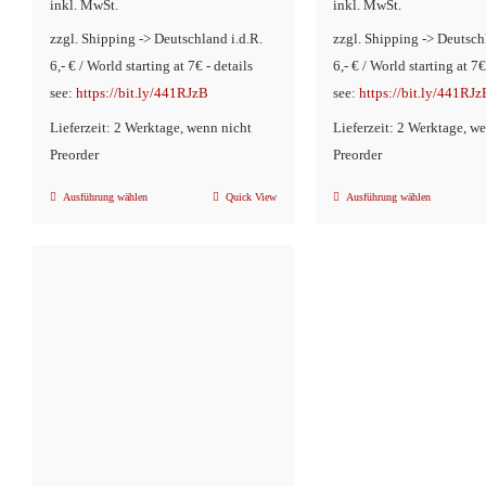
inkl. MwSt.
inkl. MwSt.
zzgl. Shipping -> Deutschland i.d.R.
zzgl. Shipping -> Deutsch
6,- € / World starting at 7€ - details
6,- € / World starting at 7€
see:
https://bit.ly/441RJzB
see:
https://bit.ly/441RJz
Lieferzeit: 2 Werktage, wenn nicht
Lieferzeit: 2 Werktage, w
Preorder
Preorder
Ausführung wählen
Quick View
Ausführung wählen
Dieses
Dieses
Produkt
Produkt
weist
weist
mehrere
mehrere
Varianten
Variante
auf.
auf.
Die
Die
Optionen
Optionen
können
können
auf
auf