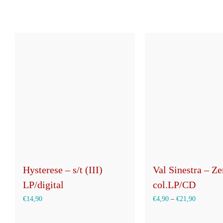
Hysterese – s/t (III)
Val Sinestra – Z
LP/digital
col.LP/CD
€
14,90
€
4,90
–
€
21,90