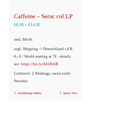
der
der
Produktseite
Produkts
Caffeine – Serac col.LP
gewählt
gewählt
€
6,90
–
€
14,90
werden
werden
inkl. MwSt.
zzgl. Shipping -> Deutschland i.d.R.
6,- € / World starting at 7€ - details
see:
https://bit.ly/441RJzB
Lieferzeit: 2 Werktage, wenn nicht
Preorder
Ausführung wählen
Quick View
Dieses
Produkt
weist
mehrere
Varianten