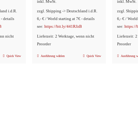
inkl. MwSt.
inkl. MwSt.
land i.d.R.
zzgl. Shipping -> Deutschland i.d.R.
zzgl. Shippi
 - details
6,- € / World starting at 7€ - details
6,- € / World
B
see:
https://bit.ly/441RJzB
see:
https:/
enn nicht
Lieferzeit: 2 Werktage, wenn nicht
Lieferzeit: 
Preorder
Preorder
Quick View
Ausführung wählen
Quick View
Ausführung w
Dieses
Produkt
weist
mehrere
n
Varianten
auf.
Die
Optionen
können
auf