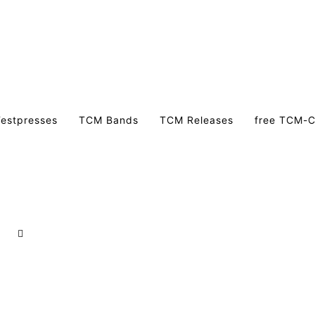
estpresses
TCM Bands
TCM Releases
free TCM-