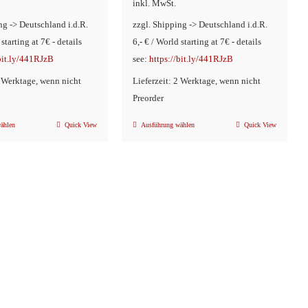
inkl. MwSt.
ng -> Deutschland i.d.R.
zzgl. Shipping -> Deutschland i.d.R.
 starting at 7€ - details
6,- € / World starting at 7€ - details
/bit.ly/441RJzB
see:
https://bit.ly/441RJzB
2 Werktage, wenn nicht
Lieferzeit: 2 Werktage, wenn nicht
Preorder
ählen
Quick View
Ausführung wählen
Quick View
Dieses
Dieses
Produkt
Produkt
weist
weist
mehrere
mehrere
Varianten
Varianten
auf.
auf.
Die
Die
Optionen
Optionen
können
können
auf
auf