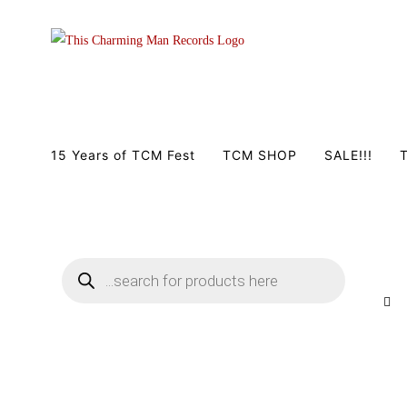
Zum
Inhalt
springen
15 Years of TCM Fest
TCM SHOP
SALE!!!
T
Products
search