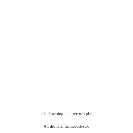
Varianten
auf.
Die
Optionen
können
auf
der
Produktseite
gewählt
werden
this charming man records gbr.
An der Kleimannbrücke 36