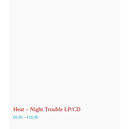
mehrere
Varianten
auf.
Die
Optionen
können
auf
der
Produktseite
gewählt
werden
Heat – Night Trouble LP/CD
€
9,90
–
€
16,90