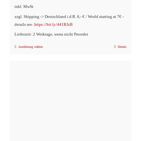
inkl. MwSt.
zzgl. Shipping -> Deutschland i.d.R. 6,- € / World starting at 7€ -
details see:
https://bit.ly/441RJzB
Lieferzeit: 2 Werktage, wenn nicht Preorder
Ausführung wählen
Details
Dieses
Produkt
weist
mehrere
Varianten
auf.
Die
Optionen
können
auf
der