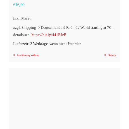
€
16,90
inkl. MwSt.
zzgl. Shipping -> Deutschland i.d.R. 6,- € / World starting at 7€ -
details see:
https://bit.ly/441RJzB
Lieferzeit: 2 Werktage, wenn nicht Preorder
Ausführung wählen
Details
Dieses
Produkt
weist
mehrere
Varianten
auf.
Die
Optionen
können