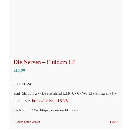
auf
der
Produktseite
gewählt
werden
Die Nerven – Fluidum LP
€
16,90
inkl. MwSt.
zzgl. Shipping -> Deutschland i.d.R. 6,- € / World starting at 7€ -
details see:
https://bit.ly/441RJzB
Lieferzeit: 2 Werktage, wenn nicht Preorder
Ausführung wählen
Details
Dieses
Produkt