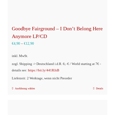
Goodbye Fairground – I Don’t Belong Here
Anymore LP/CD
€
4,90
–
€
12,90
inkl. MwSt.
zzgl. Shipping -> Deutschland i.d.R. 6,- € / World starting at 7€ -
details see:
https://bit.ly/441RJzB
Lieferzeit: 2 Werktage, wenn nicht Preorder
Ausführung wählen
Details
Dieses
Produkt
weist
mehrere