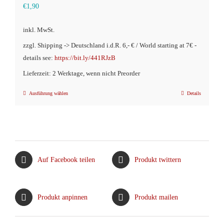
€
1,90
inkl. MwSt.
zzgl. Shipping -> Deutschland i.d.R. 6,- € / World starting at 7€ -
details see:
https://bit.ly/441RJzB
Lieferzeit: 2 Werktage, wenn nicht Preorder
Ausführung wählen
Details
Dieses
Produkt
weist
mehrere
Varianten
Auf Facebook teilen
Produkt twittern
auf.
Die
Optionen
Produkt anpinnen
Produkt mailen
können
auf