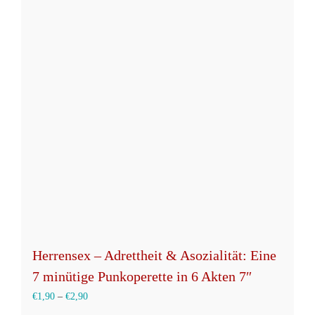
Varianten
auf.
Die
Optionen
können
auf
der
Produktseite
gewählt
werden
Herrensex – Adrettheit & Asozialität: Eine
7 minütige Punkoperette in 6 Akten 7″
€
1,90
–
€
2,90