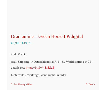
gewählt
werden
Dramamine – Green Horse LP/digital
€
6,90
–
€
19,90
inkl. MwSt.
zzgl. Shipping -> Deutschland i.d.R. 6,- € / World starting at 7€ -
details see:
https://bit.ly/441RJzB
Lieferzeit: 2 Werktage, wenn nicht Preorder
Ausführung wählen
Details
Dieses
Produkt
weist
mehrere