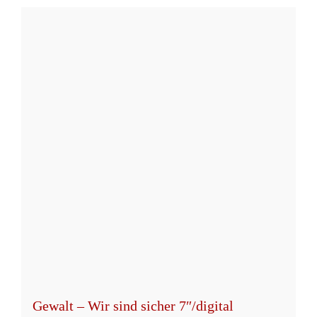
weist
mehrere
Varianten
auf.
Die
Optionen
können
auf
der
Produktseite
gewählt
werden
Gewalt – Wir sind sicher 7″/digital