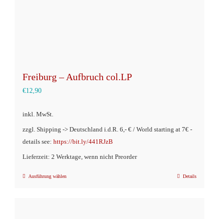
Produktseite
gewählt
werden
Freiburg – Aufbruch col.LP
€
12,90
inkl. MwSt.
zzgl. Shipping -> Deutschland i.d.R. 6,- € / World starting at 7€ -
details see:
https://bit.ly/441RJzB
Lieferzeit: 2 Werktage, wenn nicht Preorder
Ausführung wählen
Details
Dieses
Produkt
weist