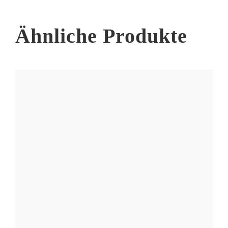
der
Produktseite
Ähnliche Produkte
gewählt
werden