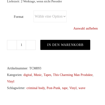
Lieferzeit: 2 Werktage, wenn nicht Preorder
Format
Auswahl aufheben
IN DEN WARENKORB
Criminal
Body
-
s/t
Artikelnummer:
TCM093
LP/Tape/digital
Kategorien:
digital
,
Music
,
Tapes
,
This Charming Man Produkte
,
Menge
Vinyl
Schlagwörter:
criminal body
,
Post-Punk
,
tape
,
Vinyl
,
wave