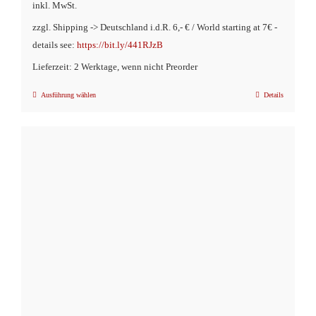
inkl. MwSt.
zzgl. Shipping -> Deutschland i.d.R. 6,- € / World starting at 7€ -
details see:
https://bit.ly/441RJzB
Lieferzeit: 2 Werktage, wenn nicht Preorder
Ausführung wählen
Details
Dieses
Produkt
weist
mehrere
Varianten
auf.
Die
Optionen
können
auf
der
Produktseite