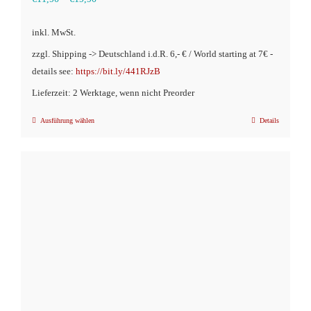
inkl. MwSt.
zzgl. Shipping -> Deutschland i.d.R. 6,- € / World starting at 7€ -
details see:
https://bit.ly/441RJzB
Lieferzeit: 2 Werktage, wenn nicht Preorder
Ausführung wählen
Details
Dieses
Produkt
weist
mehrere
Varianten
auf.
Die
Optionen
können
auf