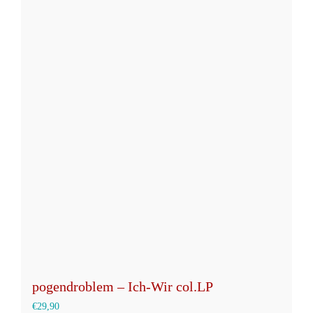
weist
mehrere
Varianten
auf.
Die
Optionen
können
auf
der
Produktseite
gewählt
werden
pogendroblem – Ich-Wir col.LP
€
29,90