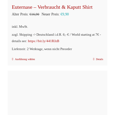
Euternase – Verbraucht & Kaputt Shirt
Ursprünglicher
Aktueller
Alter Preis:
€
16,90
Neuer Preis:
€
9,90
Preis
Preis
inkl. MwSt.
war:
ist:
zzgl. Shipping -> Deutschland i.d.R. 6,- € / World starting at 7€ -
€16,90
€9,90.
details see:
https://bit.ly/441RJzB
Lieferzeit: 2 Werktage, wenn nicht Preorder
Ausführung wählen
Details
Dieses
Produkt
weist
mehrere
Varianten
auf.
Die
Optionen