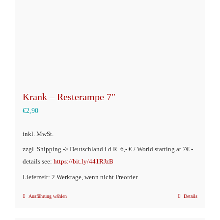
Krank – Resterampe 7″
€
2,90
inkl. MwSt.
zzgl. Shipping -> Deutschland i.d.R. 6,- € / World starting at 7€ -
details see:
https://bit.ly/441RJzB
Lieferzeit: 2 Werktage, wenn nicht Preorder
Ausführung wählen
Details
Dieses
Produkt