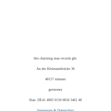
auf
der
Produktseite
gewählt
werden
this charming man records gbr.
An der Kleimannbrücke 36
48157 münster
germoney
Iban: DE41 4005 0150 0034 3461 48
Impressum & Datenschutz