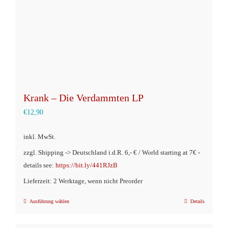
der
Produktseite
gewählt
werden
Krank – Die Verdammten LP
€
12,90
inkl. MwSt.
zzgl. Shipping -> Deutschland i.d.R. 6,- € / World starting at 7€ -
details see:
https://bit.ly/441RJzB
Lieferzeit: 2 Werktage, wenn nicht Preorder
Ausführung wählen
Details
Dieses
Produkt