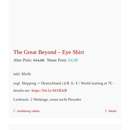
The Great Beyond – Eye Shirt
Ursprünglicher
Aktueller
Alter Preis:
€
11,90
Neuer Preis:
€
4,90
Preis
Preis
inkl. MwSt.
war:
ist:
zzgl. Shipping -> Deutschland i.d.R. 6,- € / World starting at 7€ -
€11,90
€4,90.
details see:
https://bit.ly/441RJzB
Lieferzeit: 2 Werktage, wenn nicht Preorder
Ausführung wählen
Details
Dieses
Produkt
weist