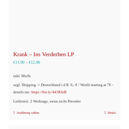
Krank – Ins Verderben LP
€
11,90
–
€
12,90
inkl. MwSt.
zzgl. Shipping -> Deutschland i.d.R. 6,- € / World starting at 7€ -
details see:
https://bit.ly/441RJzB
Lieferzeit: 2 Werktage, wenn nicht Preorder
Ausführung wählen
Details
Dieses
Produkt