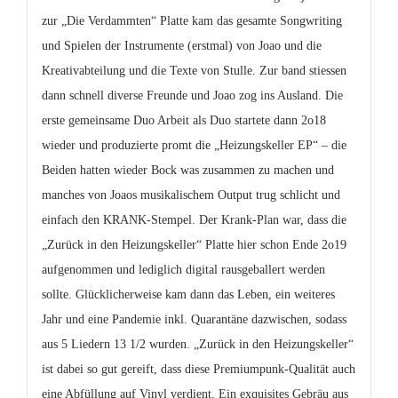
zur „
Die Verdammten
“ Platte kam das gesamte Songwriting
und Spielen der Instrumente (erstmal) von Joao und die
Kreativabteilung und die Texte von Stulle. Zur band stiessen
dann schnell diverse Freunde und Joao zog ins Ausland. Die
erste gemeinsame Duo Arbeit als Duo startete dann 2o18
wieder und produzierte promt die „Heizungskeller EP“ – die
Beiden hatten wieder Bock was zusammen zu machen und
manches von Joaos musikalischem Output trug schlicht und
einfach den
KRANK-
Stempel. Der
Krank
-Plan war, dass die
„
Zurück in den Heizungskeller
“ Platte hier schon Ende 2o19
aufgenommen und lediglich digital rausgeballert werden
sollte. Glücklicherweise kam dann das Leben, ein weiteres
Jahr und eine Pandemie inkl. Quarantäne dazwischen, sodass
aus 5 Liedern 13 1/2 wurden. „Zurück in den Heizungskeller“
ist dabei so gut gereift, dass diese Premiumpunk-Qualität auch
eine Abfüllung auf Vinyl verdient. Ein exquisites Gebräu aus