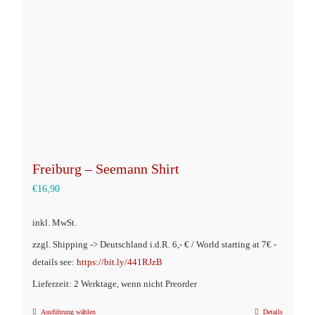
werden
Freiburg – Seemann Shirt
€
16,90
inkl. MwSt.
zzgl. Shipping -> Deutschland i.d.R. 6,- € / World starting at 7€ -
details see:
https://bit.ly/441RJzB
Lieferzeit: 2 Werktage, wenn nicht Preorder
Ausführung wählen
Details