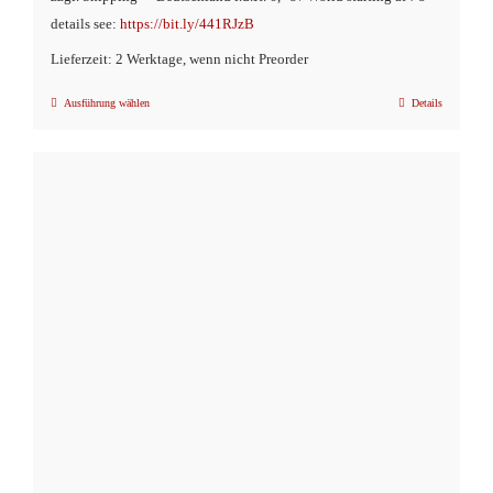
€14,90
€9,90.
details see:
https://bit.ly/441RJzB
Lieferzeit: 2 Werktage, wenn nicht Preorder
Ausführung wählen
Details
Dieses
Produkt
weist
mehrere
Varianten
auf.
Die
Optionen
können
auf
der
Produktseite
gewählt