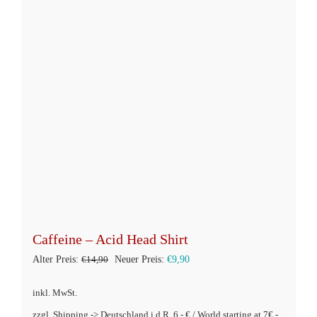
können
auf
der
Produktseite
gewählt
werden
Caffeine – Acid Head Shirt
Ursprünglicher
Aktueller
Alter Preis:
€
14,90
Neuer Preis:
€
9,90
Preis
Preis
inkl. MwSt.
war:
ist:
zzgl. Shipping -> Deutschland i.d.R. 6,- € / World starting at 7€ -