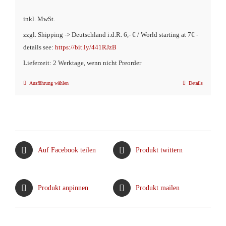
inkl. MwSt.
zzgl. Shipping -> Deutschland i.d.R. 6,- € / World starting at 7€ -
details see:
https://bit.ly/441RJzB
Lieferzeit: 2 Werktage, wenn nicht Preorder
Ausführung wählen
Details
Dieses
Produkt
weist
mehrere
Varianten
Auf Facebook teilen
Produkt twittern
auf.
Die
Optionen
Produkt anpinnen
Produkt mailen
können
auf