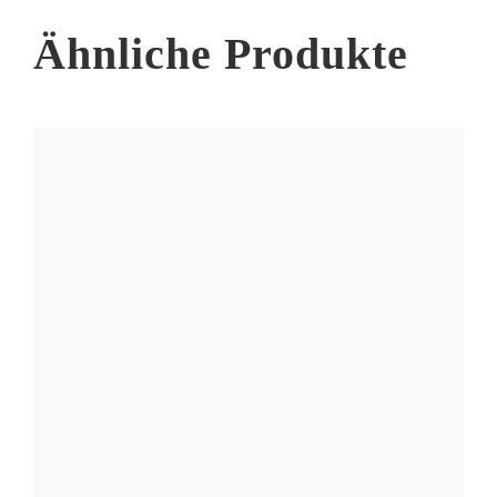
der
Produktseite
Ähnliche Produkte
gewählt
werden