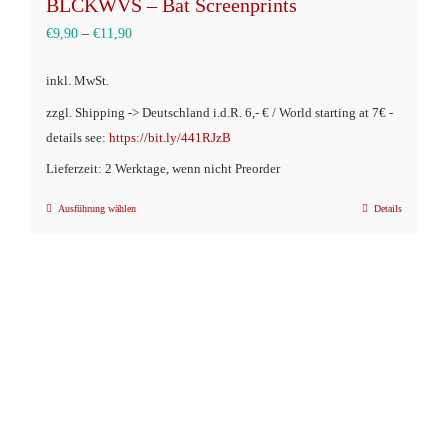
BLCKWVS – Bat Screenprints
€
9,90
–
€
11,90
inkl. MwSt.
zzgl. Shipping -> Deutschland i.d.R. 6,- € / World starting at 7€ -
details see:
https://bit.ly/441RJzB
Lieferzeit: 2 Werktage, wenn nicht Preorder
Ausführung wählen
Details
Dieses
Produkt
weist
mehrere
Varianten
auf.
Die
Optionen
können