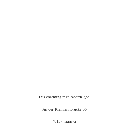
weist
mehrere
Varianten
auf.
Die
Optionen
können
auf
der
Produktseite
gewählt
werden
this charming man records gbr.
An der Kleimannbrücke 36
48157 münster