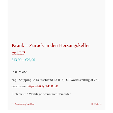
Krank – Zurück in den Heizungskeller
col.LP
€
13,90
–
€
26,90
inkl. MwSt.
zzgl. Shipping -> Deutschland i.d.R. 6,- € / World starting at 7€ -
details see:
https://bit.ly/441RJzB
Lieferzeit: 2 Werktage, wenn nicht Preorder
Ausführung wählen
Details
Dieses
Produkt