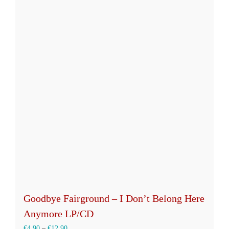
mehrere
Varianten
auf.
Die
Optionen
können
auf
der
Produktseite
gewählt
werden
Goodbye Fairground – I Don’t Belong Here
Anymore LP/CD
€
4,90
–
€
12,90