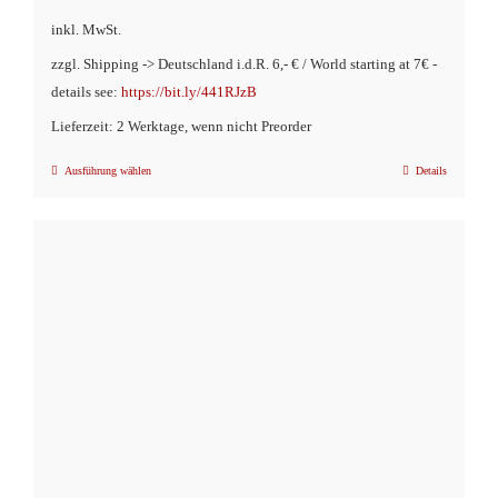
inkl. MwSt.
zzgl. Shipping -> Deutschland i.d.R. 6,- € / World starting at 7€ -
details see:
https://bit.ly/441RJzB
Lieferzeit: 2 Werktage, wenn nicht Preorder
Ausführung wählen
Details
Dieses
Produkt
weist
mehrere
Varianten
auf.
Die
Optionen
können
auf
der