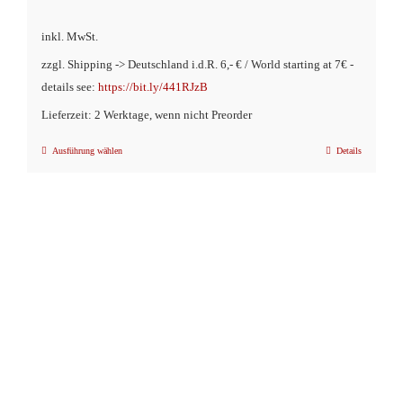
inkl. MwSt.
zzgl. Shipping -> Deutschland i.d.R. 6,- € / World starting at 7€ -
details see:
https://bit.ly/441RJzB
Lieferzeit: 2 Werktage, wenn nicht Preorder
Ausführung wählen
Details
Dieses
Produkt
weist
mehrere
Varianten
auf.
Die
Optionen
können
auf