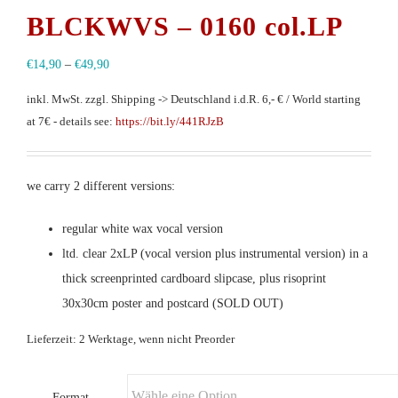
BLCKWVS – 0160 col.LP
€
14,90
–
€
49,90
inkl. MwSt.
zzgl. Shipping -> Deutschland i.d.R. 6,- € / World starting
at 7€ - details see:
https://bit.ly/441RJzB
we carry 2 different versions:
regular white wax vocal version
ltd. clear 2xLP (vocal version plus instrumental version) in a
thick screenprinted cardboard slipcase, plus risoprint
30x30cm poster and postcard (SOLD OUT)
Lieferzeit: 2 Werktage, wenn nicht Preorder
Format