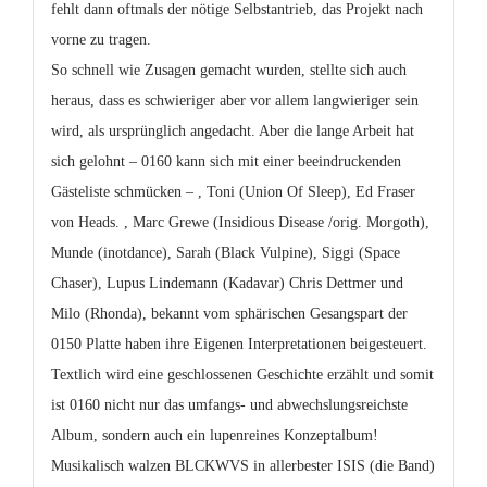
fehlt dann oftmals der nötige Selbstantrieb, das Projekt nach
vorne zu tragen.
So schnell wie Zusagen gemacht wurden, stellte sich auch
heraus, dass es schwieriger aber vor allem langwieriger sein
wird, als ursprünglich angedacht. Aber die lange Arbeit hat
sich gelohnt – 0160 kann sich mit einer beeindruckenden
Gästeliste schmücken – ,
Toni (Union Of Sleep), Ed Fraser
von Heads. , Marc Grewe (Insidious Disease /orig. Morgoth),
Munde (inotdance), Sarah (Black Vulpine), Siggi (Space
Chaser), Lupus Lindemann (Kadavar) Chris Dettmer und
Milo (Rhonda)
, bekannt vom sphärischen Gesangspart der
0150 Platte haben ihre Eigenen Interpretationen beigesteuert.
Textlich wird eine geschlossenen Geschichte erzählt und somit
ist 0160 nicht nur das umfangs- und abwechslungsreichste
Album, sondern auch ein lupenreines Konzeptalbum!
Musikalisch walzen BLCKWVS in allerbester ISIS (die Band)