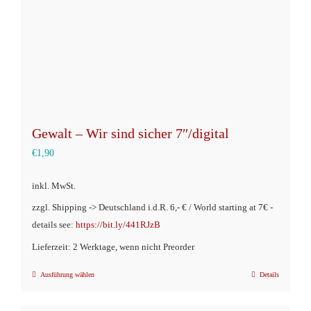
der
Produktseite
gewählt
werden
Gewalt – Wir sind sicher 7″/digital
€
1,90
inkl. MwSt.
zzgl. Shipping -> Deutschland i.d.R. 6,- € / World starting at 7€ -
details see:
https://bit.ly/441RJzB
Lieferzeit: 2 Werktage, wenn nicht Preorder
Ausführung wählen
Details
Dieses
Produkt