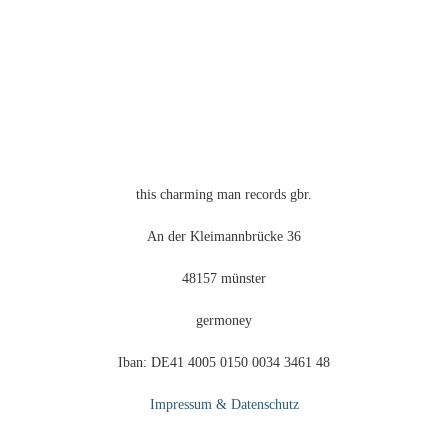
der
Produktseite
gewählt
werden
this charming man records gbr.
An der Kleimannbrücke 36
48157 münster
germoney
Iban: DE41 4005 0150 0034 3461 48
Impressum & Datenschutz