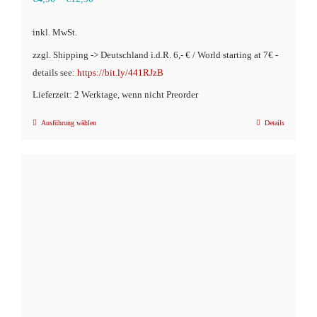
inkl. MwSt.
zzgl. Shipping -> Deutschland i.d.R. 6,- € / World starting at 7€ -
details see:
https://bit.ly/441RJzB
Lieferzeit: 2 Werktage, wenn nicht Preorder
Ausführung wählen
Details
Dieses
Produkt
weist
mehrere
Varianten
auf.
Die
Optionen
können
auf