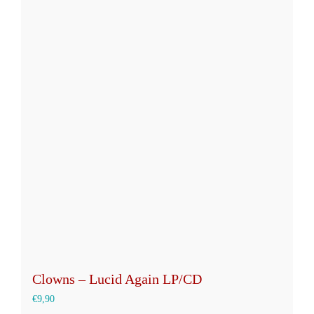
Clowns – Lucid Again LP/CD
€
9,90