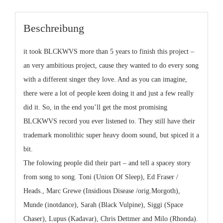
Beschreibung
it took
BLCKWVS
more than 5 years to finish this project –
an very ambitious project, cause they wanted to do every song
with a different singer they love. And as you can imagine,
there were a lot of people keen doing it and just a few really
did it. So, in the end you’ll get the most promising
BLCKWVS record you ever listened to. They still have their
trademark monolithic super heavy doom sound, but spiced it a
bit.
The folowing people did their part – and tell a spacey story
from song to song.
Toni (Union Of Sleep), Ed Fraser /
Heads., Marc Grewe (Insidious Disease /orig.Morgoth),
Munde (inotdance), Sarah (Black Vulpine), Siggi (Space
Chaser), Lupus (Kadavar), Chris Dettmer and Milo (Rhonda)
.