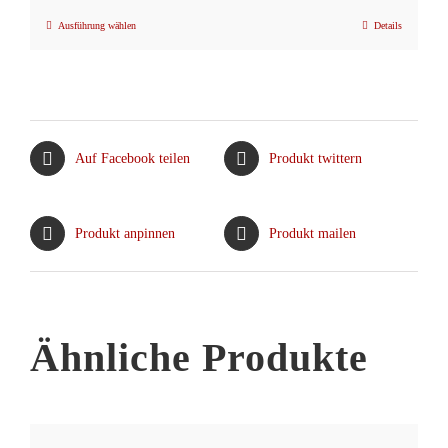
Ausführung wählen
Details
Dieses
Produkt
weist
mehrere
Varianten
Auf Facebook teilen
Produkt twittern
auf.
Die
Optionen
Produkt anpinnen
Produkt mailen
können
auf
der
Produktseite
Ähnliche Produkte
gewählt
werden