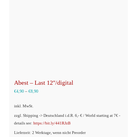
können
auf
der
Produktseite
gewählt
werden
Abest – Last 12″/digital
€
4,90
–
€
8,90
inkl. MwSt.
zzgl. Shipping -> Deutschland i.d.R. 6,- € / World starting at 7€ -
details see:
https://bit.ly/441RJzB
Lieferzeit: 2 Werktage, wenn nicht Preorder