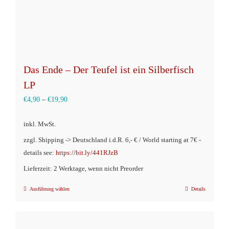
Produktseite
gewählt
werden
Das Ende – Der Teufel ist ein Silberfisch
LP
€
4,90
–
€
19,90
inkl. MwSt.
zzgl. Shipping -> Deutschland i.d.R. 6,- € / World starting at 7€ -
details see:
https://bit.ly/441RJzB
Lieferzeit: 2 Werktage, wenn nicht Preorder
Ausführung wählen
Details
Dieses
Produkt
weist