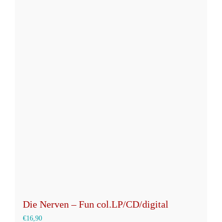
weist
mehrere
Varianten
auf.
Die
Optionen
können
auf
der
Produktseite
gewählt
werden
Die Nerven – Fun col.LP/CD/digital
€
16,90