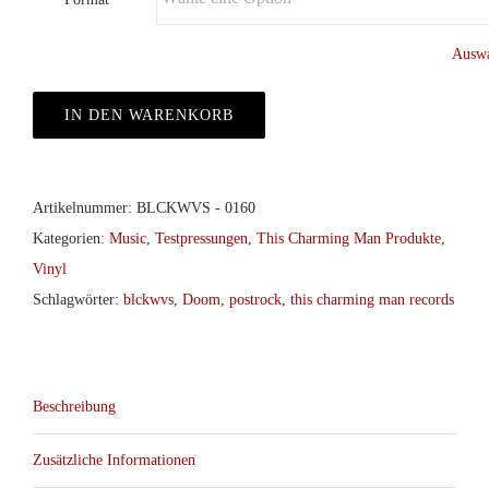
Auswa
IN DEN WARENKORB
Artikelnummer:
BLCKWVS - 0160
Kategorien:
Music
,
Testpressungen
,
This Charming Man Produkte
,
Vinyl
Schlagwörter:
blckwvs
,
Doom
,
postrock
,
this charming man records
Beschreibung
Zusätzliche Informationen