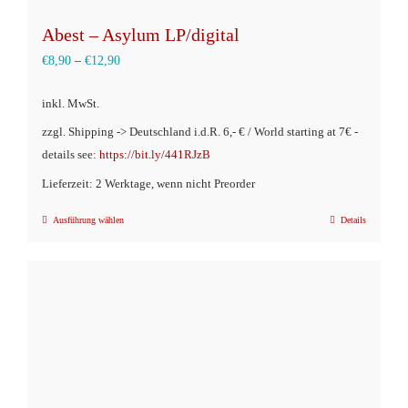
Abest – Asylum LP/digital
€
8,90
–
€
12,90
inkl. MwSt.
zzgl. Shipping -> Deutschland i.d.R. 6,- € / World starting at 7€ -
details see:
https://bit.ly/441RJzB
Lieferzeit: 2 Werktage, wenn nicht Preorder
Ausführung wählen
Details
Dieses
Produkt
weist
mehrere
Varianten
auf.
Die
Optionen