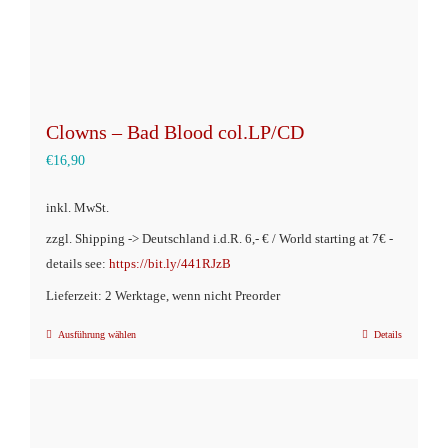
gewählt
werden
Clowns – Bad Blood col.LP/CD
€
16,90
inkl. MwSt.
zzgl. Shipping -> Deutschland i.d.R. 6,- € / World starting at 7€ -
details see:
https://bit.ly/441RJzB
Lieferzeit: 2 Werktage, wenn nicht Preorder
Ausführung wählen
Details
Dieses
Produkt
weist
mehrere