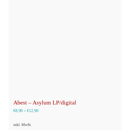
Varianten
auf.
Die
Optionen
können
auf
der
Produktseite
gewählt
werden
Abest – Asylum LP/digital
€
8,90
–
€
12,90
inkl. MwSt.