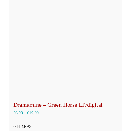
Varianten
auf.
Die
Optionen
können
auf
der
Produktseite
gewählt
werden
Dramamine – Green Horse LP/digital
€
6,90
–
€
19,90
inkl. MwSt.