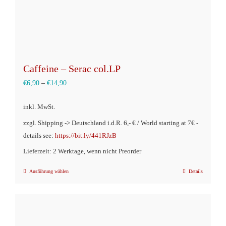
gewählt
werden
Caffeine – Serac col.LP
€
6,90
–
€
14,90
inkl. MwSt.
zzgl. Shipping -> Deutschland i.d.R. 6,- € / World starting at 7€ -
details see:
https://bit.ly/441RJzB
Lieferzeit: 2 Werktage, wenn nicht Preorder
Ausführung wählen
Details
Dieses
Produkt
weist
mehrere