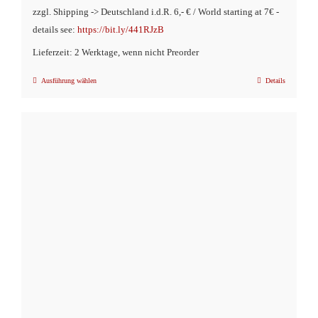
zzgl. Shipping -> Deutschland i.d.R. 6,- € / World starting at 7€ -
details see:
https://bit.ly/441RJzB
Lieferzeit: 2 Werktage, wenn nicht Preorder
Ausführung wählen
Details
Dieses
Produkt
weist
mehrere
Varianten
auf.
Die
Optionen
können
auf
der
Produktseite