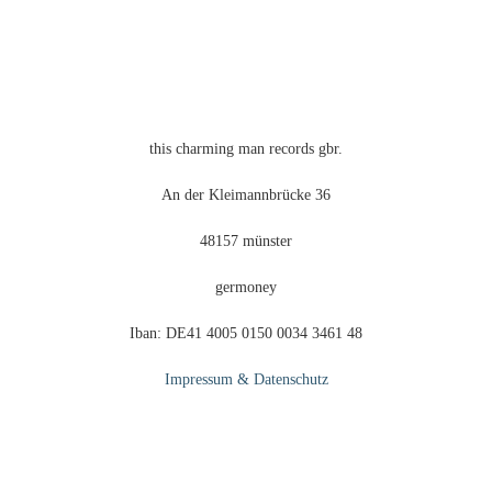
gewählt
werden
this charming man records gbr.
An der Kleimannbrücke 36
48157 münster
germoney
Iban: DE41 4005 0150 0034 3461 48
Impressum & Datenschutz