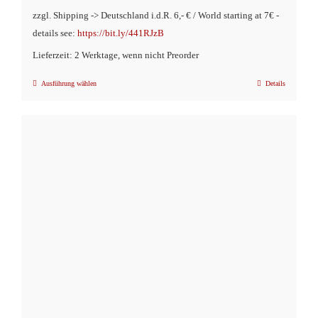
zzgl. Shipping -> Deutschland i.d.R. 6,- € / World starting at 7€ -
details see:
https://bit.ly/441RJzB
Lieferzeit: 2 Werktage, wenn nicht Preorder
Ausführung wählen
Details
Dieses
Produkt
weist
mehrere
Varianten
auf.
Die
Optionen
können
auf
der
Produktseite