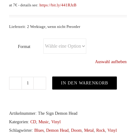
at 7€ - details see:
https://bit.ly/441RJzB
Lieferzeit: 2 Werktage, wenn nicht Preorder
Format
Auswahl aufheben
IN DEN WARENKORB
Demon
Head
-
Thunder
Artikelnummer:
The Sign Demon Head
on
Kategorien:
CD
,
Music
,
Vinyl
the
Schlagwörter:
Blues
,
Demon Head
,
Doom
,
Metal
,
Rock
,
Vinyl