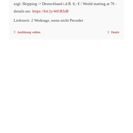
zzgl. Shipping -> Deutschland i.d.R. 6,- € / World starting at 7€ -
details see:
https://bit.ly/441RJzB
Lieferzeit: 2 Werktage, wenn nicht Preorder
Ausführung wählen
Details
Dieses
Produkt
weist
mehrere
Varianten
auf.
Die
Optionen
können
auf
der
Produktseite