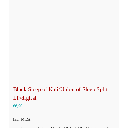
Die
Optionen
können
auf
der
Produktseite
gewählt
werden
Black Sleep of Kali/Union of Sleep Split
LP/digital
€
6,90
inkl. MwSt.