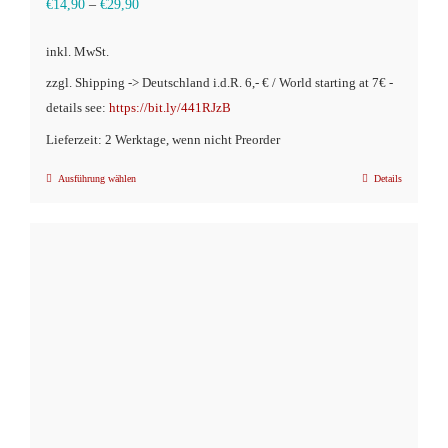
€
14,90
–
€
29,90
inkl. MwSt.
zzgl. Shipping -> Deutschland i.d.R. 6,- € / World starting at 7€ -
details see:
https://bit.ly/441RJzB
Lieferzeit: 2 Werktage, wenn nicht Preorder
Ausführung wählen
Details
Dieses
Produkt
weist
mehrere
Varianten
auf.
Die
Optionen
können
auf