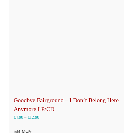
auf.
Die
Optionen
können
auf
der
Produktseite
gewählt
werden
Goodbye Fairground – I Don’t Belong Here
Anymore LP/CD
€
4,90
–
€
12,90
inkl. MwSt.