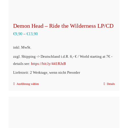
Demon Head – Ride the Wilderness LP/CD
€
9,90
–
€
13,90
inkl. MwSt.
zzgl. Shipping -> Deutschland i.d.R. 6,- € / World starting at 7€ -
details see:
https://bit.ly/441RJzB
Lieferzeit: 2 Werktage, wenn nicht Preorder
Ausführung wählen
Details
Dieses
Produkt
weist
mehrere
Varianten
auf.