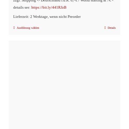
zzgl. Shipping -> Deutschland i.d.R. 6,- € / World starting at 7€ -
details see:
https://bit.ly/441RJzB
Lieferzeit: 2 Werktage, wenn nicht Preorder
Ausführung wählen
Details
Dieses
Produkt
weist
mehrere
Varianten
auf.
Die
Optionen
können
auf
der
Produktseite
gewählt