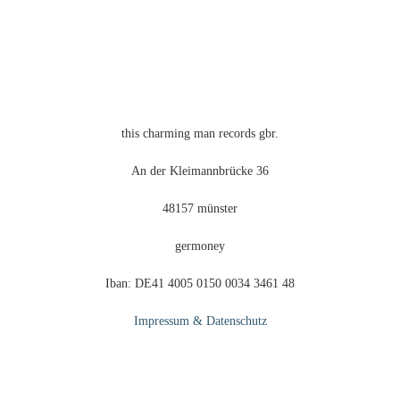
gewählt
werden
this charming man records gbr.
An der Kleimannbrücke 36
48157 münster
germoney
Iban: DE41 4005 0150 0034 3461 48
Impressum & Datenschutz