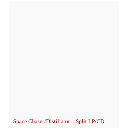
weist
mehrere
Varianten
auf.
Die
Optionen
können
auf
der
Produktseite
gewählt
werden
Space Chaser/Distillator – Split LP/CD