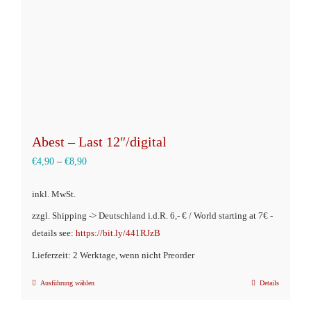
Abest – Last 12″/digital
€
4,90
–
€
8,90
inkl. MwSt.
zzgl. Shipping -> Deutschland i.d.R. 6,- € / World starting at 7€ -
details see:
https://bit.ly/441RJzB
Lieferzeit: 2 Werktage, wenn nicht Preorder
Ausführung wählen
Details
Dieses
Produkt