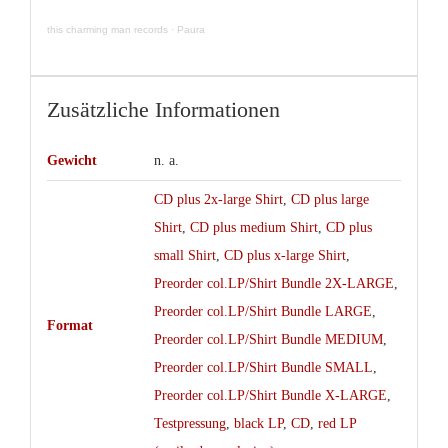
this charming man records
·
Paura
Zusätzliche Informationen
Gewicht
n. a.
CD plus 2x-large Shirt
,
CD plus large
Shirt
,
CD plus medium Shirt
,
CD plus
small Shirt
,
CD plus x-large Shirt
,
Preorder col.LP/Shirt Bundle 2X-LARGE
,
Preorder col.LP/Shirt Bundle LARGE
,
Format
Preorder col.LP/Shirt Bundle MEDIUM
,
Preorder col.LP/Shirt Bundle SMALL
,
Preorder col.LP/Shirt Bundle X-LARGE
,
Testpressung
,
black LP
,
CD
,
red LP