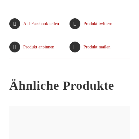
weist
mehrere
Varianten
Auf Facebook teilen
Produkt twittern
auf.
Die
Optionen
Produkt anpinnen
Produkt mailen
können
auf
der
Produktseite
Ähnliche Produkte
gewählt
werden