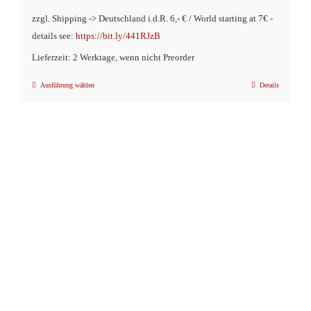
zzgl. Shipping -> Deutschland i.d.R. 6,- € / World starting at 7€ -
details see:
https://bit.ly/441RJzB
Lieferzeit: 2 Werktage, wenn nicht Preorder
Ausführung wählen
Details
Dieses
Produkt
weist
mehrere
Varianten
auf.
Die
Optionen
können
auf
der
Produktseite