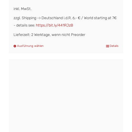
inkl. MwSt.
zzgl. Shipping -> Deutschland i.d.R. 6,- € / World starting at 7€
- details see:
https://bit.ly/441RJzB
Lieferzeit: 2 Werktage, wenn nicht Preorder
Ausführung wählen
Details
Dieses
Produkt
weist
mehrere
Varianten
auf.
Die
Optionen
können
auf
der