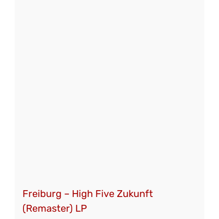
mehrere
Varianten
auf.
Die
Optionen
können
auf
der
Produktseite
gewählt
werden
Freiburg – High Five Zukunft
(Remaster) LP