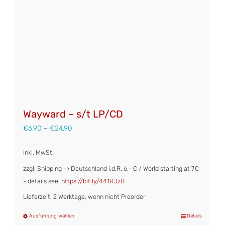
auf
der
Produktseite
gewählt
werden
Wayward – s/t LP/CD
€
6,90
–
€
24,90
inkl. MwSt.
zzgl. Shipping -> Deutschland i.d.R. 6,- € / World starting at 7€
- details see:
https://bit.ly/441RJzB
Lieferzeit: 2 Werktage, wenn nicht Preorder
Ausführung wählen
Details
Dieses