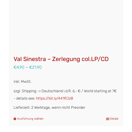
der
Produktseite
gewählt
werden
Val Sinestra – Zerlegung col.LP/CD
€
4,90
–
€
21,90
inkl. MwSt.
zzgl. Shipping -> Deutschland i.d.R. 6,- € / World starting at 7€
- details see:
https://bit.ly/441RJzB
Lieferzeit: 2 Werktage, wenn nicht Preorder
Ausführung wählen
Details
Dieses
Produkt