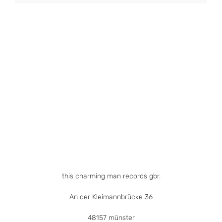
Produkt
weist
mehrere
Varianten
auf.
Die
Optionen
können
auf
der
Produktseite
gewählt
werden
this charming man records gbr.
An der Kleimannbrücke 36
48157 münster