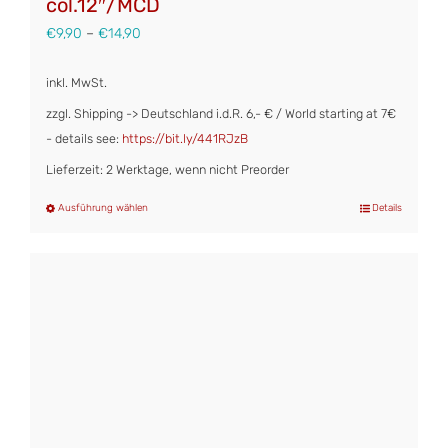
col.12″/MCD
€
9,90
–
€
14,90
inkl. MwSt.
zzgl. Shipping -> Deutschland i.d.R. 6,- € / World starting at 7€
- details see:
https://bit.ly/441RJzB
Lieferzeit: 2 Werktage, wenn nicht Preorder
Ausführung wählen
Details
Dieses
Produkt
weist
mehrere
Varianten
auf.
Die
Optionen
können