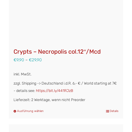
Produktseite
gewählt
werden
Crypts – Necropolis col.12″/Mcd
€
9,90
–
€
29,90
inkl. MwSt.
zzgl. Shipping -> Deutschland i.d.R. 6,- € / World starting at 7€
- details see:
https://bit.ly/441RJzB
Lieferzeit: 2 Werktage, wenn nicht Preorder
Ausführung wählen
Details
Dieses
Produkt
weist