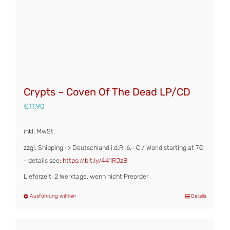
Crypts – Coven Of The Dead LP/CD
€
11,90
inkl. MwSt.
zzgl. Shipping -> Deutschland i.d.R. 6,- € / World starting at 7€
- details see:
https://bit.ly/441RJzB
Lieferzeit: 2 Werktage, wenn nicht Preorder
Ausführung wählen
Details
Dieses
Produkt
weist