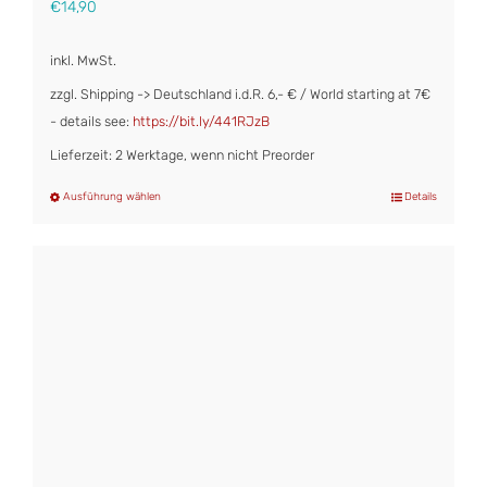
€
14,90
inkl. MwSt.
zzgl. Shipping -> Deutschland i.d.R. 6,- € / World starting at 7€
- details see:
https://bit.ly/441RJzB
Lieferzeit: 2 Werktage, wenn nicht Preorder
Ausführung wählen
Details
Dieses
Produkt
weist
mehrere
Varianten
auf.
Die
Optionen
können
auf