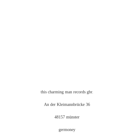
mehrere
Varianten
auf.
Die
Optionen
können
auf
der
Produktseite
gewählt
werden
this charming man records gbr.
An der Kleimannbrücke 36
48157 münster
germoney