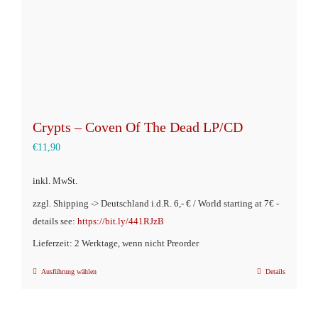
Crypts – Coven Of The Dead LP/CD
€
11,90
inkl. MwSt.
zzgl. Shipping -> Deutschland i.d.R. 6,- € / World starting at 7€ -
details see:
https://bit.ly/441RJzB
Lieferzeit: 2 Werktage, wenn nicht Preorder
Ausführung wählen
Details
Dieses
Produkt
weist