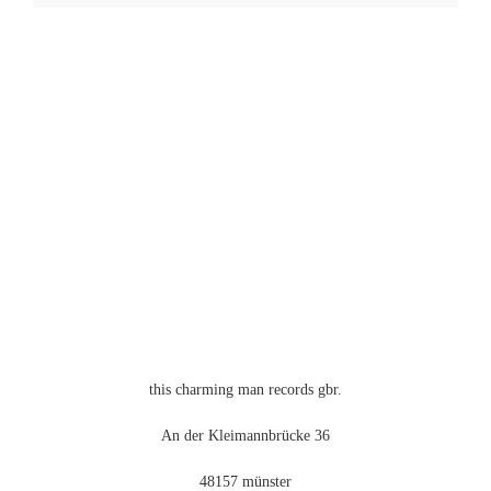
Produkt
weist
mehrere
Varianten
auf.
Die
Optionen
können
auf
der
Produktseite
gewählt
werden
this charming man records gbr.
An der Kleimannbrücke 36
48157 münster