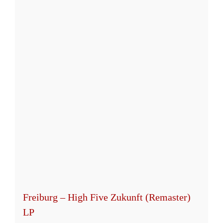
mehrere
Varianten
auf.
Die
Optionen
können
auf
der
Produktseite
gewählt
werden
Freiburg – High Five Zukunft (Remaster)
LP