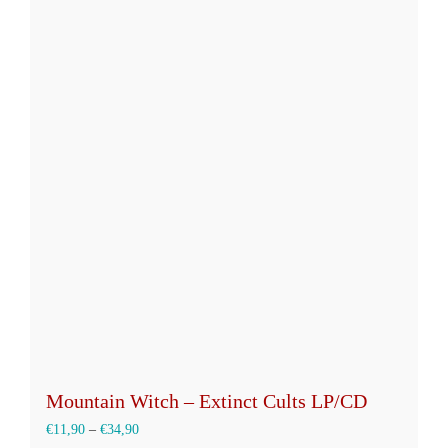
mehrere
Varianten
auf.
Die
Optionen
können
auf
der
Produktseite
gewählt
werden
Mountain Witch – Extinct Cults LP/CD
€
11,90
–
€
34,90