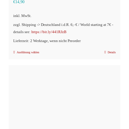
€
14,90
inkl. MwSt.
zzgl. Shipping -> Deutschland i.d.R. 6,- € / World starting at 7€ -
details see:
https://bit.ly/441RJzB
Lieferzeit: 2 Werktage, wenn nicht Preorder
Ausführung wählen
Details
Dieses
Produkt
weist
mehrere
Varianten
auf.
Die
Optionen
können
auf