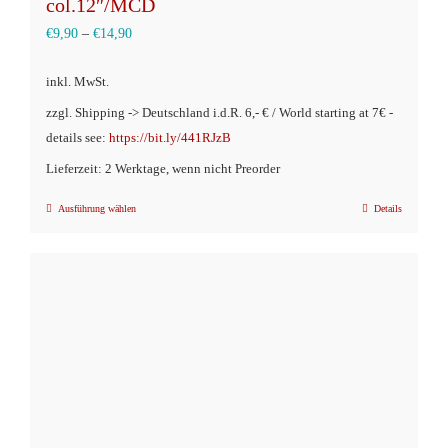
col.12″/MCD
€
9,90
–
€
14,90
inkl. MwSt.
zzgl. Shipping -> Deutschland i.d.R. 6,- € / World starting at 7€ -
details see:
https://bit.ly/441RJzB
Lieferzeit: 2 Werktage, wenn nicht Preorder
Ausführung wählen
Details
Dieses
Produkt
weist
mehrere
Varianten
auf.
Die
Optionen
können