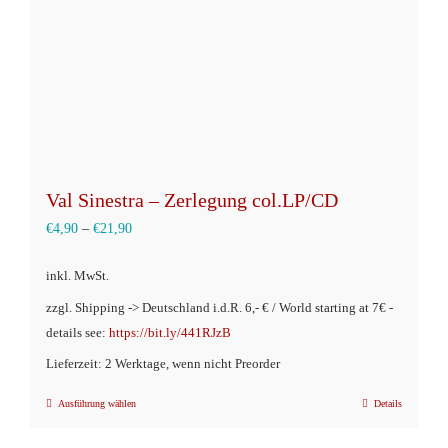
der
Produktseite
gewählt
werden
Val Sinestra – Zerlegung col.LP/CD
€
4,90
–
€
21,90
inkl. MwSt.
zzgl. Shipping -> Deutschland i.d.R. 6,- € / World starting at 7€ -
details see:
https://bit.ly/441RJzB
Lieferzeit: 2 Werktage, wenn nicht Preorder
Ausführung wählen
Details
Dieses
Produkt