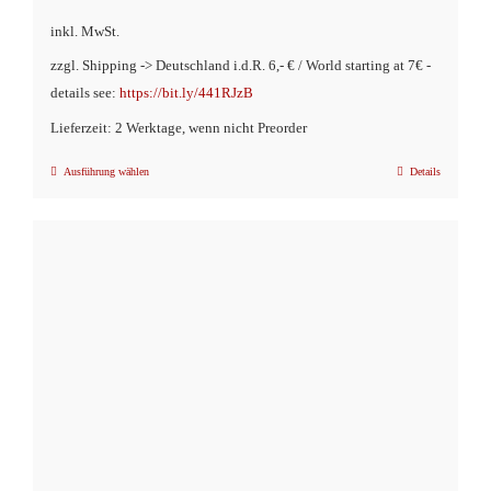
inkl. MwSt.
zzgl. Shipping -> Deutschland i.d.R. 6,- € / World starting at 7€ -
details see:
https://bit.ly/441RJzB
Lieferzeit: 2 Werktage, wenn nicht Preorder
Ausführung wählen
Details
Dieses
Produkt
weist
mehrere
Varianten
auf.
Die
Optionen
können
auf
der