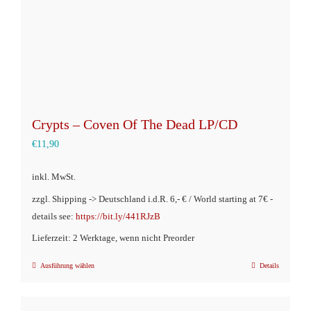
Crypts – Coven Of The Dead LP/CD
€
11,90
inkl. MwSt.
zzgl. Shipping -> Deutschland i.d.R. 6,- € / World starting at 7€ -
details see:
https://bit.ly/441RJzB
Lieferzeit: 2 Werktage, wenn nicht Preorder
Ausführung wählen
Details
Dieses
Produkt
weist