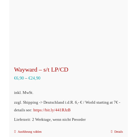
auf
der
Produktseite
gewählt
werden
Wayward – s/t LP/CD
€
6,90
–
€
24,90
inkl. MwSt.
zzgl. Shipping -> Deutschland i.d.R. 6,- € / World starting at 7€ -
details see:
https://bit.ly/441RJzB
Lieferzeit: 2 Werktage, wenn nicht Preorder
Ausführung wählen
Details
Dieses