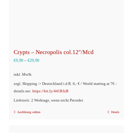
Produktseite
gewählt
werden
Crypts – Necropolis col.12″/Mcd
€
9,90
–
€
29,90
inkl. MwSt.
zzgl. Shipping -> Deutschland i.d.R. 6,- € / World starting at 7€ -
details see:
https://bit.ly/441RJzB
Lieferzeit: 2 Werktage, wenn nicht Preorder
Ausführung wählen
Details
Dieses
Produkt
weist