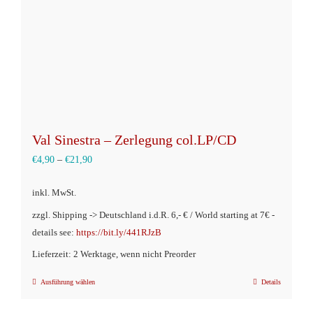
der
Produktseite
gewählt
werden
Val Sinestra – Zerlegung col.LP/CD
€
4,90
–
€
21,90
inkl. MwSt.
zzgl. Shipping -> Deutschland i.d.R. 6,- € / World starting at 7€ -
details see:
https://bit.ly/441RJzB
Lieferzeit: 2 Werktage, wenn nicht Preorder
Ausführung wählen
Details
Dieses
Produkt