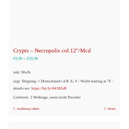
Produktseite
gewählt
werden
Crypts – Necropolis col.12″/Mcd
€
9,90
–
€
29,90
inkl. MwSt.
zzgl. Shipping -> Deutschland i.d.R. 6,- € / World starting at 7€ -
details see:
https://bit.ly/441RJzB
Lieferzeit: 2 Werktage, wenn nicht Preorder
Ausführung wählen
Details
Dieses
Produkt
weist