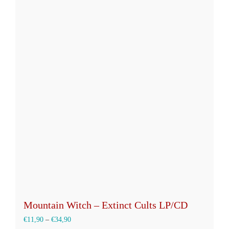
mehrere
Varianten
auf.
Die
Optionen
können
auf
der
Produktseite
gewählt
werden
Mountain Witch – Extinct Cults LP/CD
€
11,90
–
€
34,90