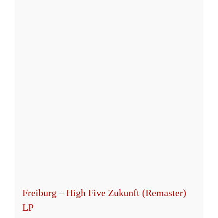
mehrere
Varianten
auf.
Die
Optionen
können
auf
der
Produktseite
gewählt
werden
Freiburg – High Five Zukunft (Remaster)
LP