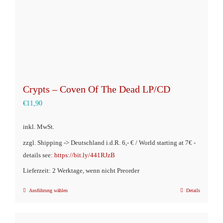
Crypts – Coven Of The Dead LP/CD
€
11,90
inkl. MwSt.
zzgl. Shipping -> Deutschland i.d.R. 6,- € / World starting at 7€ -
details see:
https://bit.ly/441RJzB
Lieferzeit: 2 Werktage, wenn nicht Preorder
Ausführung wählen
Details
Dieses
Produkt
weist