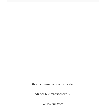
Produkt
weist
mehrere
Varianten
auf.
Die
Optionen
können
auf
der
Produktseite
gewählt
werden
this charming man records gbr.
An der Kleimannbrücke 36
48157 münster