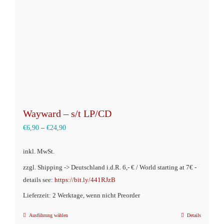
auf
der
Produktseite
gewählt
werden
Wayward – s/t LP/CD
€
6,90
–
€
24,90
inkl. MwSt.
zzgl. Shipping -> Deutschland i.d.R. 6,- € / World starting at 7€ -
details see:
https://bit.ly/441RJzB
Lieferzeit: 2 Werktage, wenn nicht Preorder
Ausführung wählen
Details
Dieses