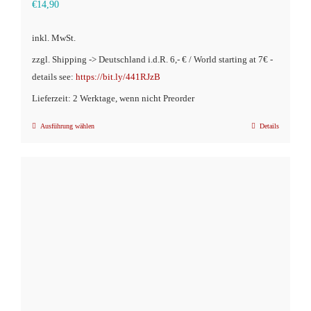
€
14,90
inkl. MwSt.
zzgl. Shipping -> Deutschland i.d.R. 6,- € / World starting at 7€ -
details see:
https://bit.ly/441RJzB
Lieferzeit: 2 Werktage, wenn nicht Preorder
Ausführung wählen
Details
Dieses
Produkt
weist
mehrere
Varianten
auf.
Die
Optionen
können
auf