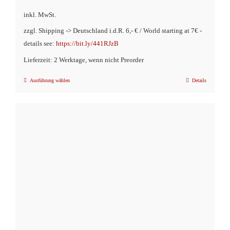
inkl. MwSt.
zzgl. Shipping -> Deutschland i.d.R. 6,- € / World starting at 7€ -
details see:
https://bit.ly/441RJzB
Lieferzeit: 2 Werktage, wenn nicht Preorder
Ausführung wählen
Details
Dieses
Produkt
weist
mehrere
Varianten
auf.
Die
Optionen
können
auf
der