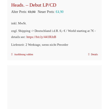
Heads. – Debut LP/CD
Ursprünglicher
Aktueller
Alter Preis:
€
9,90
Neuer Preis:
€
4,90
Preis
Preis
inkl. MwSt.
war:
ist:
zzgl. Shipping -> Deutschland i.d.R. 6,- € / World starting at 7€ -
€9,90
€4,90.
details see:
https://bit.ly/441RJzB
Lieferzeit: 2 Werktage, wenn nicht Preorder
Ausführung wählen
Details
Dieses
Produkt
weist
mehrere
Varianten
auf.
Die
Optionen