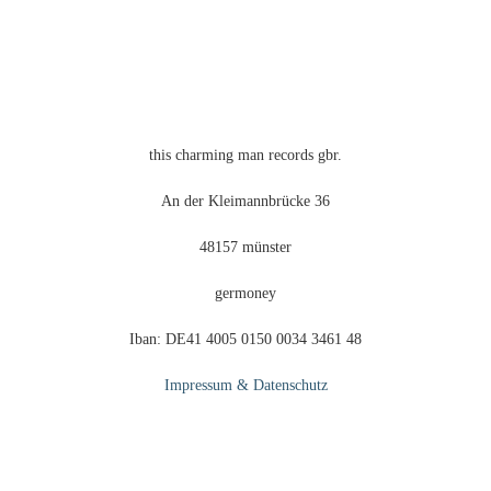
gewählt
werden
this charming man records gbr.
An der Kleimannbrücke 36
48157 münster
germoney
Iban: DE41 4005 0150 0034 3461 48
Impressum & Datenschutz