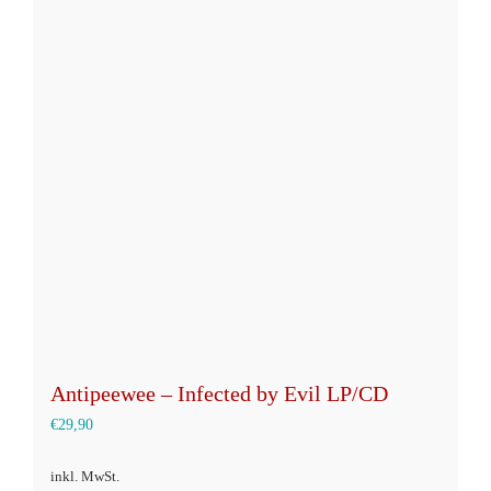
Varianten
auf.
Die
Optionen
können
auf
der
Produktseite
gewählt
werden
Antipeewee – Infected by Evil LP/CD
€
29,90
inkl. MwSt.