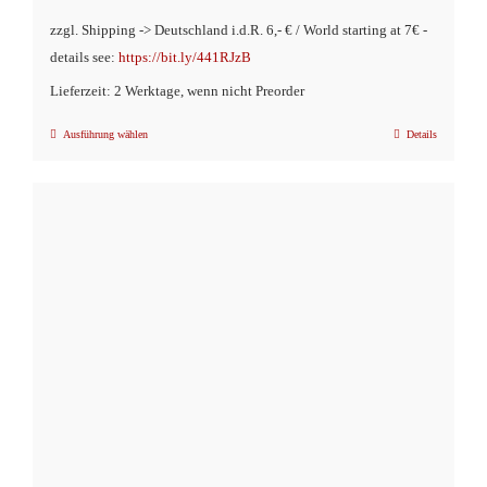
zzgl. Shipping -> Deutschland i.d.R. 6,- € / World starting at 7€ -
details see:
https://bit.ly/441RJzB
Lieferzeit: 2 Werktage, wenn nicht Preorder
Ausführung wählen
Details
Dieses
Produkt
weist
mehrere
Varianten
auf.
Die
Optionen
können
auf
der
Produktseite