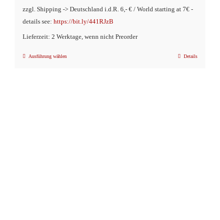
zzgl. Shipping -> Deutschland i.d.R. 6,- € / World starting at 7€ -
details see:
https://bit.ly/441RJzB
Lieferzeit: 2 Werktage, wenn nicht Preorder
Ausführung wählen
Details
Dieses
Produkt
weist
mehrere
Varianten
auf.
Die
Optionen
können
auf
der
Produktseite