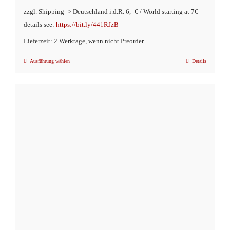
zzgl. Shipping -> Deutschland i.d.R. 6,- € / World starting at 7€ -
details see:
https://bit.ly/441RJzB
Lieferzeit: 2 Werktage, wenn nicht Preorder
Ausführung wählen
Details
Dieses
Produkt
weist
mehrere
Varianten
auf.
Die
Optionen
können
auf
der
Produktseite