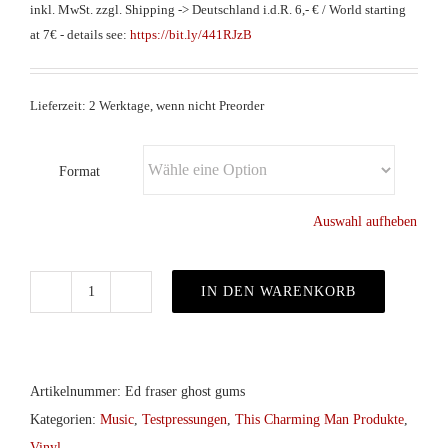
inkl. MwSt.
zzgl. Shipping -> Deutschland i.d.R. 6,- € / World starting
at 7€ - details see:
https://bit.ly/441RJzB
Lieferzeit: 2 Werktage, wenn nicht Preorder
Format
Auswahl aufheben
IN DEN WARENKORB
Ed
Fraser
–
Ghost
Artikelnummer:
Ed fraser ghost gums
Gums
Kategorien:
Music
,
Testpressungen
,
This Charming Man Produkte
,
col.LP
Vinyl