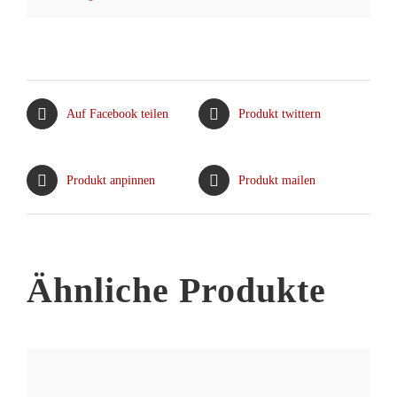
Dieses
Produkt
weist
mehrere
Varianten
Auf Facebook teilen
Produkt twittern
auf.
Die
Optionen
Produkt anpinnen
Produkt mailen
können
auf
der
Produktseite
Ähnliche Produkte
gewählt
werden