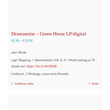
gewählt
werden
Dramamine – Green Horse LP/digital
€
6,90
–
€
19,90
inkl. MwSt.
zzgl. Shipping -> Deutschland i.d.R. 6,- € / World starting at 7€ -
details see:
https://bit.ly/441RJzB
Lieferzeit: 2 Werktage, wenn nicht Preorder
Ausführung wählen
Details
Dieses
Produkt
weist
mehrere