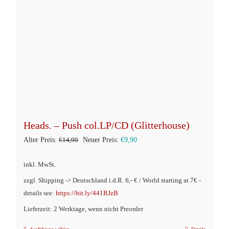
können
auf
der
Produktseite
gewählt
werden
Heads. – Push col.LP/CD (Glitterhouse)
Ursprünglicher
Aktueller
Alter Preis:
€
14,90
Neuer Preis:
€
9,90
Preis
Preis
inkl. MwSt.
war:
ist:
zzgl. Shipping -> Deutschland i.d.R. 6,- € / World starting at 7€ -
€14,90
€9,90.
details see:
https://bit.ly/441RJzB
Lieferzeit: 2 Werktage, wenn nicht Preorder