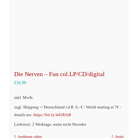
können
auf
der
Produktseite
gewählt
werden
Die Nerven – Fun col.LP/CD/digital
€
16,90
inkl. MwSt.
zzgl. Shipping -> Deutschland i.d.R. 6,- € / World starting at 7€ -
details see:
https://bit.ly/441RJzB
Lieferzeit: 2 Werktage, wenn nicht Preorder
Ausführung wählen
Details