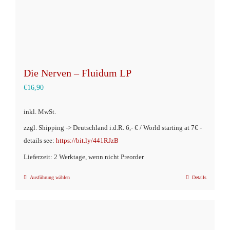
gewählt
werden
Die Nerven – Fluidum LP
€
16,90
inkl. MwSt.
zzgl. Shipping -> Deutschland i.d.R. 6,- € / World starting at 7€ -
details see:
https://bit.ly/441RJzB
Lieferzeit: 2 Werktage, wenn nicht Preorder
Ausführung wählen
Details
Dieses
Produkt
weist
mehrere