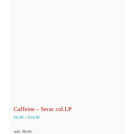
Varianten
auf.
Die
Optionen
können
auf
der
Produktseite
gewählt
werden
Caffeine – Serac col.LP
€
6,90
–
€
14,90
inkl. MwSt.