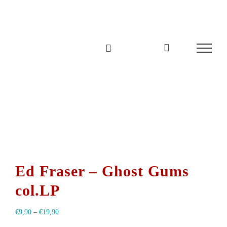
Zum
Inhalt
springen
Ed Fraser – Ghost Gums
col.LP
€
9,90
–
€
19,90