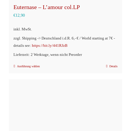
Euternase – L’amour col.LP
€
12,90
inkl. MwSt.
zzgl. Shipping -> Deutschland i.d.R. 6,- € / World starting at 7€ -
details see:
https://bit.ly/441RJzB
Lieferzeit: 2 Werktage, wenn nicht Preorder
Ausführung wählen
Details
Dieses
Produkt
weist
mehrere
Varianten
auf.
Die
Optionen