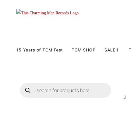
Zum
Inhalt
springen
15 Years of TCM Fest
TCM SHOP
SALE!!!
T
Products
search