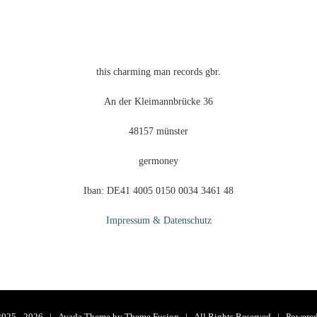
this charming man records gbr.
An der Kleimannbrücke 36
48157 münster
germoney
Iban: DE41 4005 0150 0034 3461 48
Impressum & Datenschutz
2025 -
2026 | Avada Theme by
Theme Fusion
| All Rights Reserved | Powere