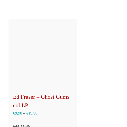
Ed Fraser – Ghost Gums
col.LP
€
9,90
–
€
19,90
inkl. MwSt.