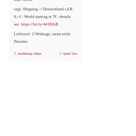
zzgl. Shipping -> Deutschland i.d.R.
6,- € / World starting at 7€ - details
see:
https://bit.ly/441RJzB
Lieferzeit: 2 Werktage, wenn nicht
Preorder
Ausführung wählen
Quick View
Dieses
Produkt
weist
mehrere
Varianten
auf.
Die
Optionen
können
auf