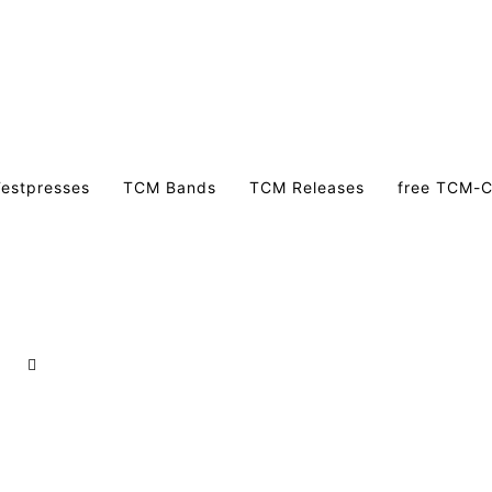
estpresses
TCM Bands
TCM Releases
free TCM-