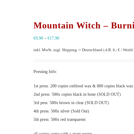
Mountain Witch – Burni
€
9,90
–
€
17,90
inkl. MwSt.
zzgl. Shipping -> Deutschland i.d.R. 6,- € / World s
Pressing Info:
1st press: 200 copies oxblood wax & 800 copies black 
2nd press: 500x copies black in bone (SOLD OUT)
3rd pess: 500x brown in clear (SOLD OUT)
4th press: 500x silver (Sold Out)
5th press: 500x red transparent
all copies come with a giant poster