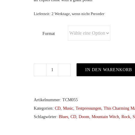
Lieferzeit: 2 Werktage, wenn nicht Preorder
Format
IN DEN WARENKORB
Mountain
Witch
–
Burning
Artikelnummer:
TCM055
Village
Kategorien:
CD
,
Music
,
Testpressungen
,
This Charming Ma
col.LP/CD
Schlagwörter:
Blues
,
CD
,
Doom
,
Mountain Witch
,
Rock
,
S
Menge