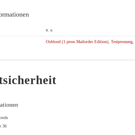
formationen
n. a.
Oxblood (1.press Mailorder Edition)
,
Testpressung
,
sicherheit
mationen
ords
e 36