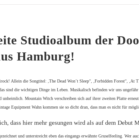
eite Studioalbum der Do
aus Hamburg!
rock! Allein die Songtitel: ,The Dead Won’t Sleep“, ,Forbidden Forest“, ,At 
das sind die wichtigen Dinge im Leben. Musikalisch befinden wir uns ungefäh
nd unheimlich.
Mountain Witch
verschreiben sich auf ihrer zweiten Platte erne
ntage Equipment Wahn kommen sie so dicht dran, dass man es nicht für möglich h
 ich, dass hier mehr gesungen wird als auf dem Debut 
gezeichnet und unterstreicht eben das eingangs erwähnte Gruselfeeling. Wer a