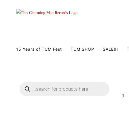
Zum
Inhalt
springen
15 Years of TCM Fest
TCM SHOP
SALE!!!
T
Products
search