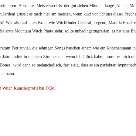
 reinhören.
Absolutes Meisterwerk ist der gut sieben Minuten lange ,At The Mou
außerdem gruselt es mich hier am meisten, wenn kurz vor Schluss dieser Psyche
cht! Wer also auf alten Kram wie Witchfinder General, Legend, Manilla Road,
die erste
Mountain Witch
Platte steht, sollte unbedingt zugreifen, es hat eine 
ramm Fett zuviel, die sehnigen Songs hauchen einem wie ein Knochenmann in d
 Jahrhundert in meinem Zimmer und wenn ich Glück habe, nimmt er mich nicht 
Bones“ wird dann so melancholisch, fast eisig, dass es ein perfekter, hypnotisc
 Neumann
n Witch Künstlerprofil bei TCM