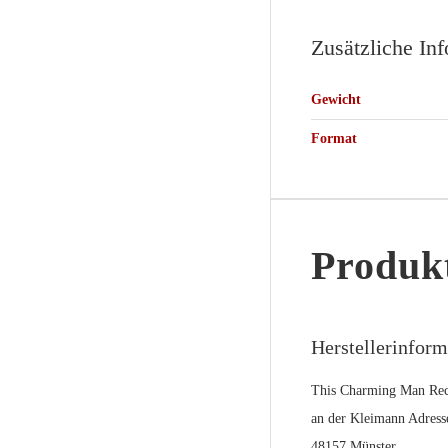
Zusätzliche In
Gewicht
Format
Produkt
Herstellerinfor
This Charming Man Rec
an der Kleimann Adress
48157 Münster