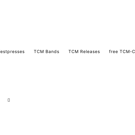
estpresses
TCM Bands
TCM Releases
free TCM-