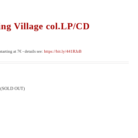
ng Village col.LP/CD
tarting at 7€ - details see:
https://bit.ly/441RJzB
wax (SOLD OUT)