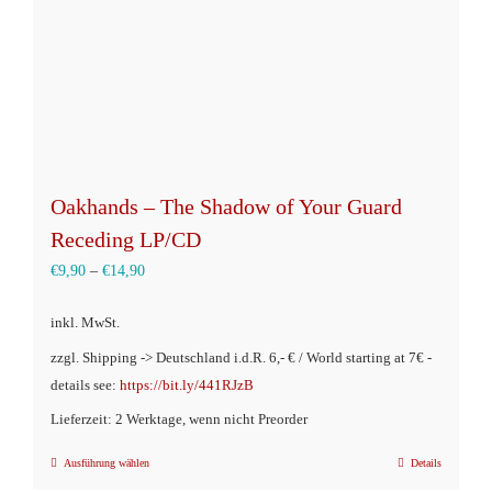
der
Produktseite
gewählt
werden
Oakhands – The Shadow of Your Guard
Receding LP/CD
€
9,90
–
€
14,90
inkl. MwSt.
zzgl. Shipping -> Deutschland i.d.R. 6,- € / World starting at 7€ -
details see:
https://bit.ly/441RJzB
Lieferzeit: 2 Werktage, wenn nicht Preorder
Ausführung wählen
Details
Dieses