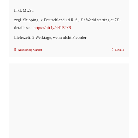
inkl. MwSt.
zzgl. Shipping -> Deutschland i.d.R. 6,- € / World starting at 7€ -
details see:
https://bit.ly/441RJzB
Lieferzeit: 2 Werktage, wenn nicht Preorder
Ausführung wählen
Details
Dieses
Produkt
weist
mehrere
Varianten
auf.
Die
Optionen
können
auf
der