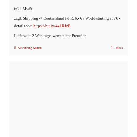
inkl. MwSt.
zzgl. Shipping -> Deutschland i.d.R. 6,- € / World starting at 7€ -
details see:
https://bit.ly/441RJzB
Lieferzeit: 2 Werktage, wenn nicht Preorder
Ausführung wählen
Details
Dieses
Produkt
weist
mehrere
Varianten
auf.
Die
Optionen
können
auf
der