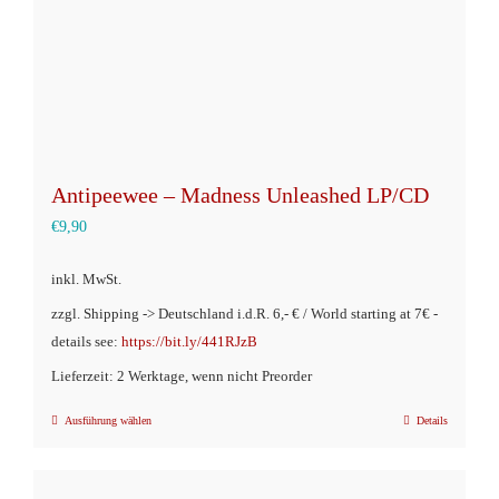
Produktseite
gewählt
werden
Antipeewee – Madness Unleashed LP/CD
€
9,90
inkl. MwSt.
zzgl. Shipping -> Deutschland i.d.R. 6,- € / World starting at 7€ -
details see:
https://bit.ly/441RJzB
Lieferzeit: 2 Werktage, wenn nicht Preorder
Ausführung wählen
Details
Dieses
Produkt
weist