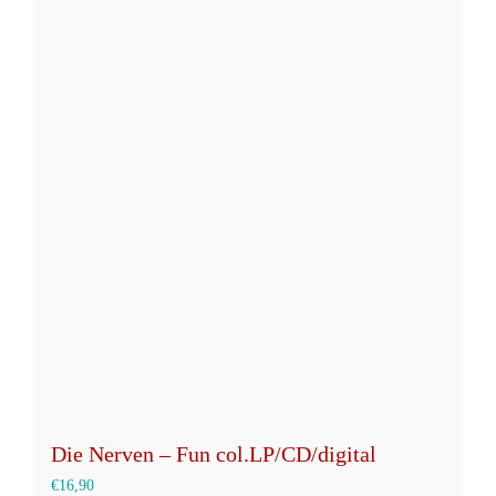
weist
mehrere
Varianten
auf.
Die
Optionen
können
auf
der
Produktseite
gewählt
werden
Die Nerven – Fun col.LP/CD/digital
€
16,90