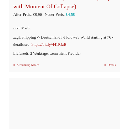
with Moment Of Collapse)
Ursprünglicher
Aktueller
Alter Preis:
€
9,90
Neuer Preis:
€
4,90
Preis
Preis
inkl. MwSt.
war:
ist:
zzgl. Shipping -> Deutschland i.d.R. 6,- € / World starting at 7€ -
€9,90
€4,90.
details see:
https://bit.ly/441RJzB
Lieferzeit: 2 Werktage, wenn nicht Preorder
Ausführung wählen
Details
Dieses
Produkt
weist
mehrere
Varianten
auf.
Die
Optionen