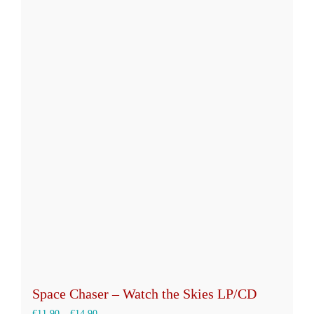
weist
mehrere
Varianten
auf.
Die
Optionen
können
auf
der
Produktseite
gewählt
werden
Space Chaser – Watch the Skies LP/CD
€
11,90
–
€
14,90