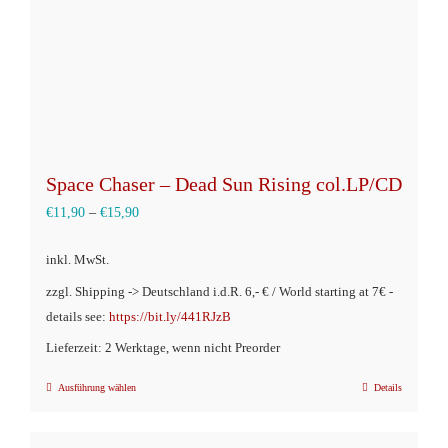
der
Produktseite
gewählt
werden
Space Chaser – Dead Sun Rising col.LP/CD
€
11,90
–
€
15,90
inkl. MwSt.
zzgl. Shipping -> Deutschland i.d.R. 6,- € / World starting at 7€ -
details see:
https://bit.ly/441RJzB
Lieferzeit: 2 Werktage, wenn nicht Preorder
Ausführung wählen
Details
Dieses
Produkt