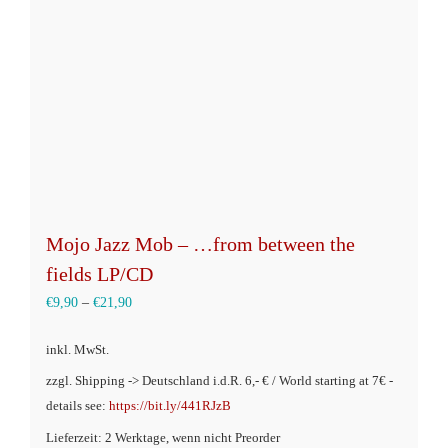
können
auf
der
Produktseite
gewählt
werden
Mojo Jazz Mob – …from between the
fields LP/CD
€
9,90
–
€
21,90
inkl. MwSt.
zzgl. Shipping -> Deutschland i.d.R. 6,- € / World starting at 7€ -
details see:
https://bit.ly/441RJzB
Lieferzeit: 2 Werktage, wenn nicht Preorder