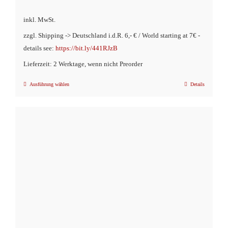
inkl. MwSt.
zzgl. Shipping -> Deutschland i.d.R. 6,- € / World starting at 7€ -
details see:
https://bit.ly/441RJzB
Lieferzeit: 2 Werktage, wenn nicht Preorder
Ausführung wählen
Details
Dieses
Produkt
weist
mehrere
Varianten
auf.
Die
Optionen
können
auf