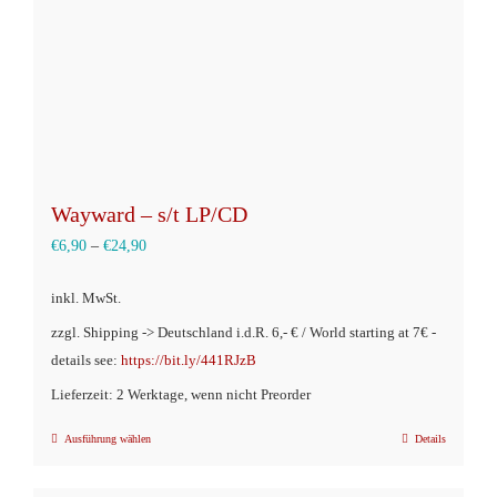
der
Produktseite
gewählt
werden
Wayward – s/t LP/CD
€
6,90
–
€
24,90
inkl. MwSt.
zzgl. Shipping -> Deutschland i.d.R. 6,- € / World starting at 7€ -
details see:
https://bit.ly/441RJzB
Lieferzeit: 2 Werktage, wenn nicht Preorder
Ausführung wählen
Details
Dieses
Produkt