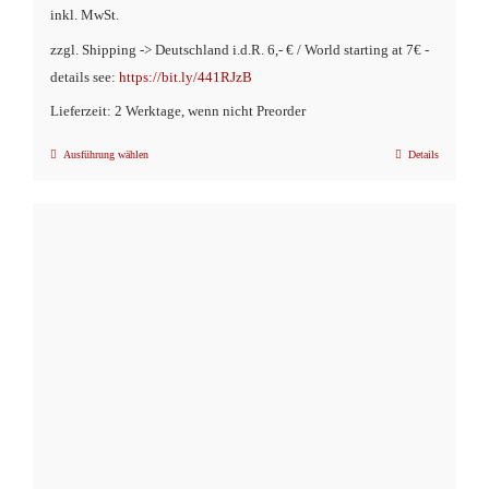
inkl. MwSt.
zzgl. Shipping -> Deutschland i.d.R. 6,- € / World starting at 7€ -
details see:
https://bit.ly/441RJzB
Lieferzeit: 2 Werktage, wenn nicht Preorder
Ausführung wählen
Details
Dieses
Produkt
weist
mehrere
Varianten
auf.
Die
Optionen
können
auf
der