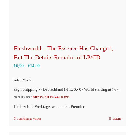
Produktseite
gewählt
werden
Fleshworld – The Essence Has Changed,
But The Details Remain col.LP/CD
€
6,90
–
€
14,90
inkl. MwSt.
zzgl. Shipping -> Deutschland i.d.R. 6,- € / World starting at 7€ -
details see:
https://bit.ly/441RJzB
Lieferzeit: 2 Werktage, wenn nicht Preorder
Ausführung wählen
Details
Dieses
Produkt