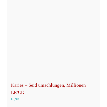
mehrere
Varianten
auf.
Die
Optionen
können
auf
der
Produktseite
gewählt
werden
Karies – Seid umschlungen, Millionen
LP/CD
€
9,90