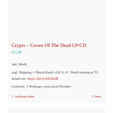
Crypts – Coven Of The Dead LP/CD
€
11,90
inkl. MwSt.
zzgl. Shipping -> Deutschland i.d.R. 6,- € / World starting at 7€ -
details see:
https://bit.ly/441RJzB
Lieferzeit: 2 Werktage, wenn nicht Preorder
Ausführung wählen
Details
Dieses
Produkt
weist