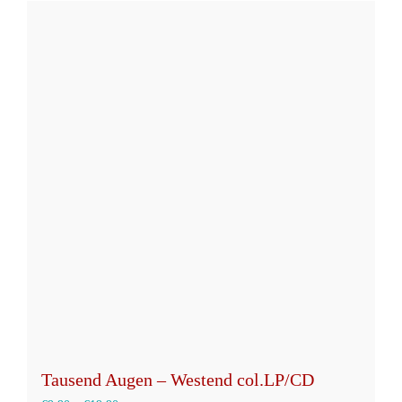
weist
mehrere
Varianten
auf.
Die
Optionen
können
auf
der
Produktseite
gewählt
werden
Tausend Augen – Westend col.LP/CD