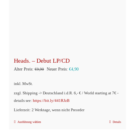
der
Produktseite
gewählt
werden
Heads. – Debut LP/CD
Ursprünglicher
Aktueller
Alter Preis:
€
9,90
Neuer Preis:
€
4,90
Preis
Preis
inkl. MwSt.
war:
ist:
zzgl. Shipping -> Deutschland i.d.R. 6,- € / World starting at 7€ -
€9,90
€4,90.
details see:
https://bit.ly/441RJzB
Lieferzeit: 2 Werktage, wenn nicht Preorder
Ausführung wählen
Details
Dieses
Produkt