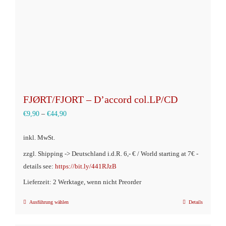
der
Produktseite
gewählt
werden
FJØRT/FJORT – D’accord col.LP/CD
€
9,90
–
€
44,90
inkl. MwSt.
zzgl. Shipping -> Deutschland i.d.R. 6,- € / World starting at 7€ -
details see:
https://bit.ly/441RJzB
Lieferzeit: 2 Werktage, wenn nicht Preorder
Ausführung wählen
Details
Dieses
Produkt