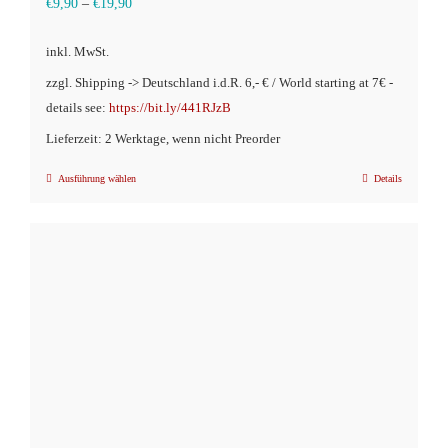
€
9,90
–
€
19,90
inkl. MwSt.
zzgl. Shipping -> Deutschland i.d.R. 6,- € / World starting at 7€ -
details see:
https://bit.ly/441RJzB
Lieferzeit: 2 Werktage, wenn nicht Preorder
Ausführung wählen
Details
Dieses
Produkt
weist
mehrere
Varianten
auf.
Die
Optionen
können
auf