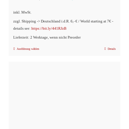
Preis
Preis
inkl. MwSt.
war:
ist:
zzgl. Shipping -> Deutschland i.d.R. 6,- € / World starting at 7€ -
€14,90
€9,90.
details see:
https://bit.ly/441RJzB
Lieferzeit: 2 Werktage, wenn nicht Preorder
Ausführung wählen
Details
Dieses
Produkt
weist
mehrere
Varianten
auf.
Die
Optionen
können
auf