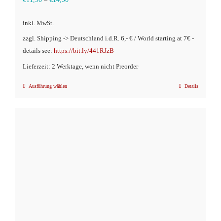
inkl. MwSt.
zzgl. Shipping -> Deutschland i.d.R. 6,- € / World starting at 7€ -
details see:
https://bit.ly/441RJzB
Lieferzeit: 2 Werktage, wenn nicht Preorder
Ausführung wählen
Details
Dieses
Produkt
weist
mehrere
Varianten
auf.
Die
Optionen
können
auf