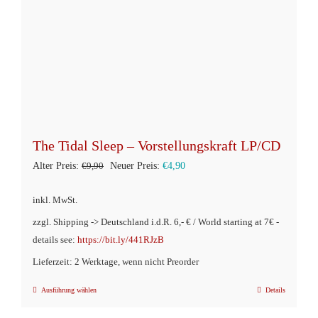
der
Produktseite
gewählt
werden
The Tidal Sleep – Vorstellungskraft LP/CD
Ursprünglicher
Aktueller
Alter Preis:
€
9,90
Neuer Preis:
€
4,90
Preis
Preis
inkl. MwSt.
war:
ist:
zzgl. Shipping -> Deutschland i.d.R. 6,- € / World starting at 7€ -
€9,90
€4,90.
details see:
https://bit.ly/441RJzB
Lieferzeit: 2 Werktage, wenn nicht Preorder
Ausführung wählen
Details
Dieses
Produkt