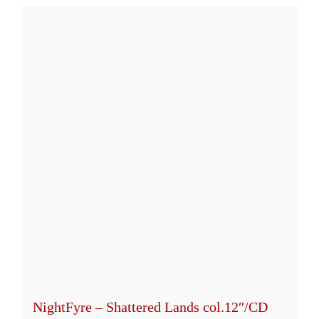
weist
mehrere
Varianten
auf.
Die
Optionen
können
auf
der
Produktseite
gewählt
werden
NightFyre – Shattered Lands col.12″/CD