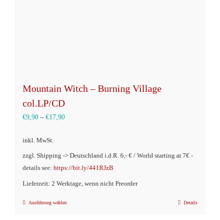
Produktseite
gewählt
werden
Mountain Witch – Burning Village
col.LP/CD
€
9,90
–
€
17,90
inkl. MwSt.
zzgl. Shipping -> Deutschland i.d.R. 6,- € / World starting at 7€ -
details see:
https://bit.ly/441RJzB
Lieferzeit: 2 Werktage, wenn nicht Preorder
Ausführung wählen
Details
Dieses
Produkt