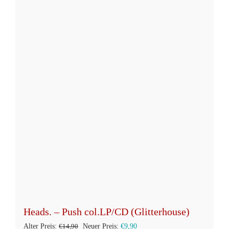
weist
mehrere
Varianten
auf.
Die
Optionen
können
auf
der
Produktseite
gewählt
werden
Heads. – Push col.LP/CD (Glitterhouse)
Ursprünglicher
Aktueller
Alter Preis:
€
14,90
Neuer Preis:
€
9,90