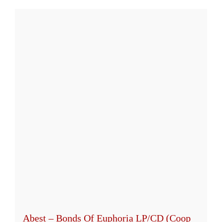
Produkt
weist
mehrere
Varianten
auf.
Die
Optionen
können
auf
der
Produktseite
gewählt
werden
Abest – Bonds Of Euphoria LP/CD (Coop