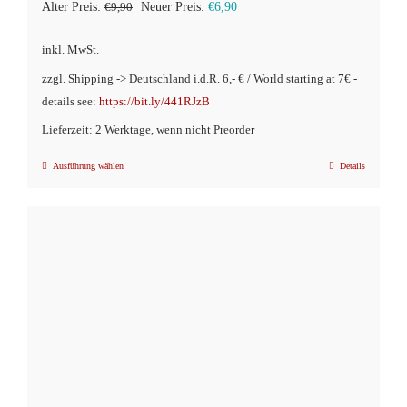
Ursprünglicher
Aktueller
Alter Preis:
€
9,90
Neuer Preis:
€
6,90
Preis
Preis
inkl. MwSt.
war:
ist:
zzgl. Shipping -> Deutschland i.d.R. 6,- € / World starting at 7€ -
€9,90
€6,90.
details see:
https://bit.ly/441RJzB
Lieferzeit: 2 Werktage, wenn nicht Preorder
Ausführung wählen
Details
Dieses
Produkt
weist
mehrere
Varianten
auf.
Die
Optionen
können
auf