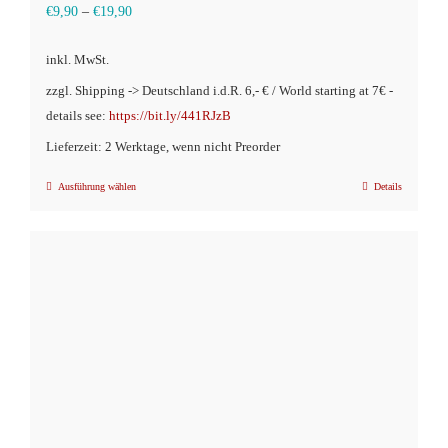
€
9,90
–
€
19,90
inkl. MwSt.
zzgl. Shipping -> Deutschland i.d.R. 6,- € / World starting at 7€ -
details see:
https://bit.ly/441RJzB
Lieferzeit: 2 Werktage, wenn nicht Preorder
Ausführung wählen
Details
Dieses
Produkt
weist
mehrere
Varianten
auf.
Die
Optionen
können
auf