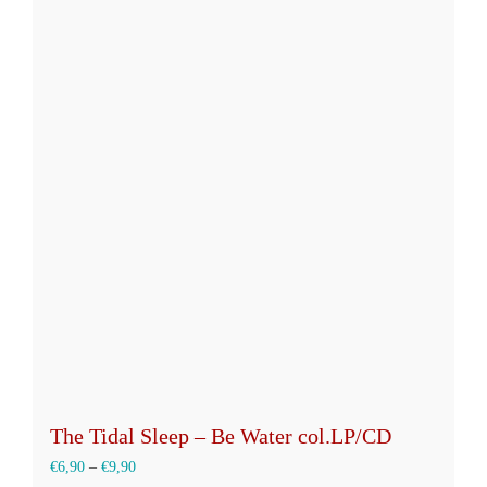
mehrere
Varianten
auf.
Die
Optionen
können
auf
der
Produktseite
gewählt
werden
The Tidal Sleep – Be Water col.LP/CD
€
6,90
–
€
9,90