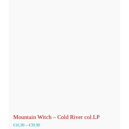
weist
mehrere
Varianten
auf.
Die
Optionen
können
auf
der
Produktseite
gewählt
werden
Mountain Witch – Cold River col.LP
€
16,90
–
€
39,90