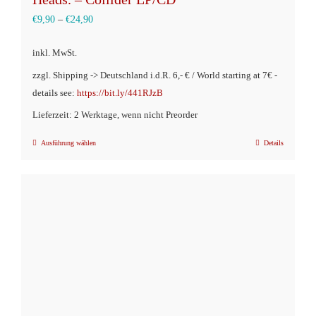
€
9,90
–
€
24,90
inkl. MwSt.
zzgl. Shipping -> Deutschland i.d.R. 6,- € / World starting at 7€ -
details see:
https://bit.ly/441RJzB
Lieferzeit: 2 Werktage, wenn nicht Preorder
Ausführung wählen
Details
Dieses
Produkt
weist
mehrere
Varianten
auf.
Die
Optionen
können