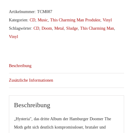
-
Hysteria
Artikelnummer:
TCM087
LP/CD
Kategorien:
CD
,
Music
,
This Charming Man Produkte
,
Vinyl
Menge
Schlagwörter:
CD
,
Doom
,
Metal
,
Sludge
,
This Charming Man
,
Vinyl
Beschreibung
Zusätzliche Informationen
Beschreibung
„Hysteria“, das dritte Album der Hamburger Doomer The
Moth geht sich deutlich kompromissloser, brutaler und