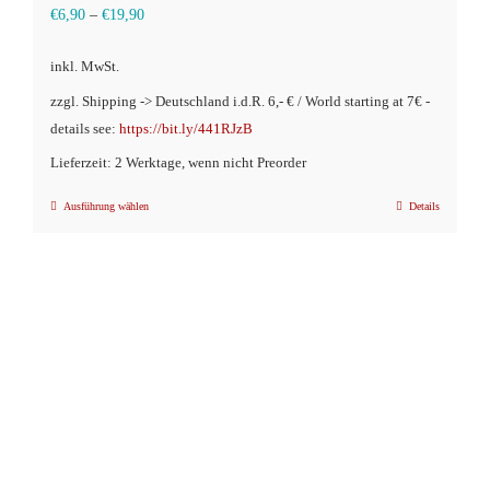
€
6,90
–
€
19,90
inkl. MwSt.
zzgl. Shipping -> Deutschland i.d.R. 6,- € / World starting at 7€ -
details see:
https://bit.ly/441RJzB
Lieferzeit: 2 Werktage, wenn nicht Preorder
Ausführung wählen
Details
Dieses
Produkt
weist
mehrere
Varianten
auf.
Die
Optionen
können
auf