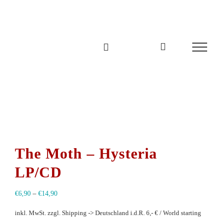
Zum
Inhalt
springen
The Moth – Hysteria
LP/CD
€
6,90
–
€
14,90
inkl. MwSt.
zzgl. Shipping -> Deutschland i.d.R. 6,- € / World starting