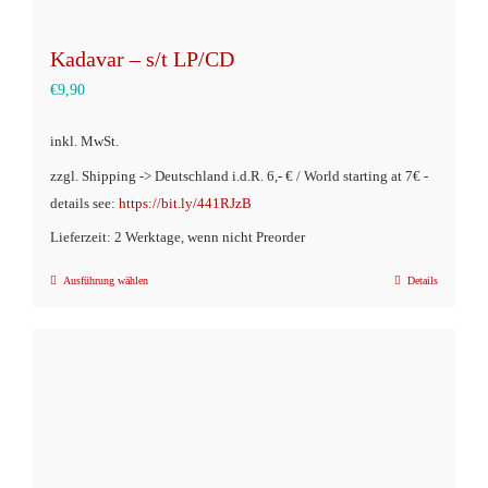
Kadavar – s/t LP/CD
€
9,90
inkl. MwSt.
zzgl. Shipping -> Deutschland i.d.R. 6,- € / World starting at 7€ -
details see:
https://bit.ly/441RJzB
Lieferzeit: 2 Werktage, wenn nicht Preorder
Ausführung wählen
Details
Dieses
Produkt
weist
mehrere
Varianten
auf.
Die