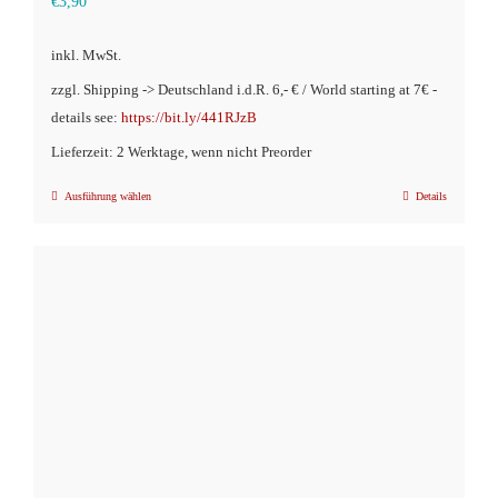
€
3,90
inkl. MwSt.
zzgl. Shipping -> Deutschland i.d.R. 6,- € / World starting at 7€ -
details see:
https://bit.ly/441RJzB
Lieferzeit: 2 Werktage, wenn nicht Preorder
Ausführung wählen
Details
Dieses
Produkt
weist
mehrere
Varianten
auf.
Die
Optionen
können
auf