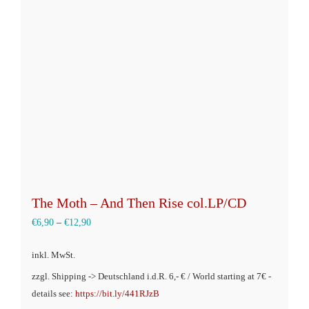
Optionen
können
auf
der
Produktseite
gewählt
werden
The Moth – And Then Rise col.LP/CD
€
6,90
–
€
12,90
inkl. MwSt.
zzgl. Shipping -> Deutschland i.d.R. 6,- € / World starting at 7€ -
details see:
https://bit.ly/441RJzB