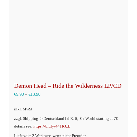
Demon Head – Ride the Wilderness LP/CD
€
9,90
–
€
13,90
inkl. MwSt.
zzgl. Shipping -> Deutschland i.d.R. 6,- € / World starting at 7€ -
details see:
https://bit.ly/441RJzB
Lieferzeit: 2 Werktage, wenn nicht Preorder