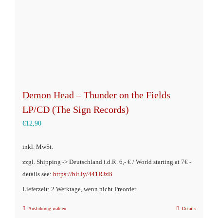
der
Produktseite
gewählt
werden
Demon Head – Thunder on the Fields
LP/CD (The Sign Records)
€
12,90
inkl. MwSt.
zzgl. Shipping -> Deutschland i.d.R. 6,- € / World starting at 7€ -
details see:
https://bit.ly/441RJzB
Lieferzeit: 2 Werktage, wenn nicht Preorder
Ausführung wählen
Details
Dieses