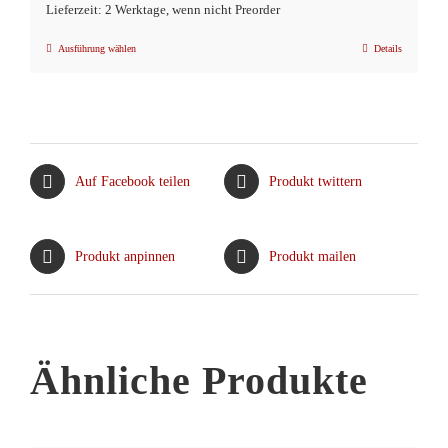
Lieferzeit: 2 Werktage, wenn nicht Preorder
Ausführung wählen
Details
Dieses
Produkt
weist
mehrere
Varianten
Auf Facebook teilen
Produkt twittern
auf.
Die
Optionen
Produkt anpinnen
Produkt mailen
können
auf
der
Produktseite
Ähnliche Produkte
gewählt
werden