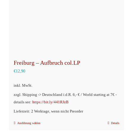
auf
der
Produktseite
gewählt
werden
Freiburg – Aufbruch col.LP
€
12,90
inkl. MwSt.
zzgl. Shipping -> Deutschland i.d.R. 6,- € / World starting at 7€ -
details see:
https://bit.ly/441RJzB
Lieferzeit: 2 Werktage, wenn nicht Preorder
Ausführung wählen
Details
Dieses
Produkt