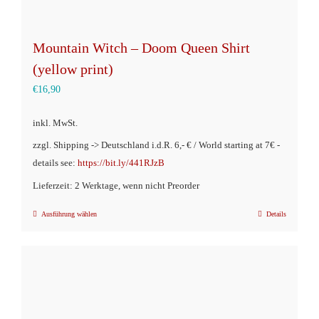
Mountain Witch – Doom Queen Shirt
(yellow print)
€
16,90
inkl. MwSt.
zzgl. Shipping -> Deutschland i.d.R. 6,- € / World starting at 7€ -
details see:
https://bit.ly/441RJzB
Lieferzeit: 2 Werktage, wenn nicht Preorder
Ausführung wählen
Details
Dieses
Produkt
weist
mehrere
Varianten
auf.