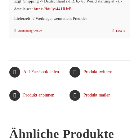
zzgl. Shipping -> Deutschland i.d.R. 6,- € / World starting at 7€ -
details see:
https://bit.ly/441RJzB
Lieferzeit: 2 Werktage, wenn nicht Preorder
Ausführung wählen
Details
Dieses
Produkt
weist
mehrere
Varianten
Auf Facebook teilen
Produkt twittern
auf.
Die
Optionen
Produkt anpinnen
Produkt mailen
können
auf
der
Produktseite
Ähnliche Produkte
gewählt