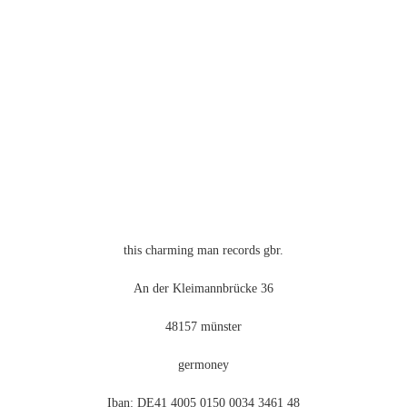
Optionen
können
auf
der
Produktseite
gewählt
werden
this charming man records gbr.
An der Kleimannbrücke 36
48157 münster
germoney
Iban: DE41 4005 0150 0034 3461 48