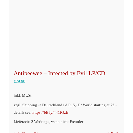
können
auf
der
Produktseite
gewählt
werden
Antipeewee – Infected by Evil LP/CD
€
29,90
inkl. MwSt.
zzgl. Shipping -> Deutschland i.d.R. 6,- € / World starting at 7€ -
details see:
https://bit.ly/441RJzB
Lieferzeit: 2 Werktage, wenn nicht Preorder