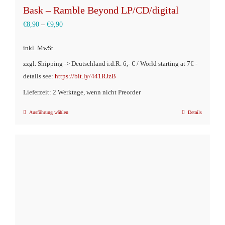
Bask – Ramble Beyond LP/CD/digital
€
8,90
–
€
9,90
inkl. MwSt.
zzgl. Shipping -> Deutschland i.d.R. 6,- € / World starting at 7€ -
details see:
https://bit.ly/441RJzB
Lieferzeit: 2 Werktage, wenn nicht Preorder
Ausführung wählen
Details
Dieses
Produkt
weist
mehrere
Varianten
auf.
Die
Optionen