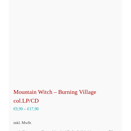
Die
Optionen
können
auf
der
Produktseite
gewählt
werden
Mountain Witch – Burning Village
col.LP/CD
€
9,90
–
€
17,90
inkl. MwSt.