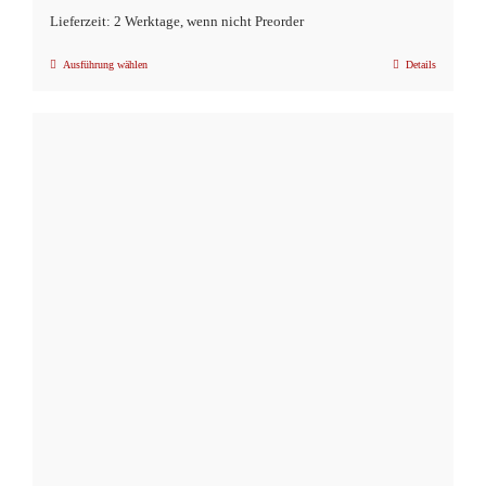
Lieferzeit: 2 Werktage, wenn nicht Preorder
Ausführung wählen
Details
Dieses
Produkt
weist
mehrere
Varianten
auf.
Die
Optionen
können
auf
der
Produktseite
gewählt
werden