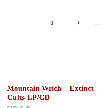
Zum
Inhalt
springen
Mountain Witch – Extinct
Cults LP/CD
€
11,90
–
€
34,90