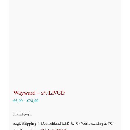
Die
Optionen
können
auf
der
Produktseite
gewählt
werden
Wayward – s/t LP/CD
€
6,90
–
€
24,90
inkl. MwSt.
zzgl. Shipping -> Deutschland i.d.R. 6,- € / World starting at 7€ -