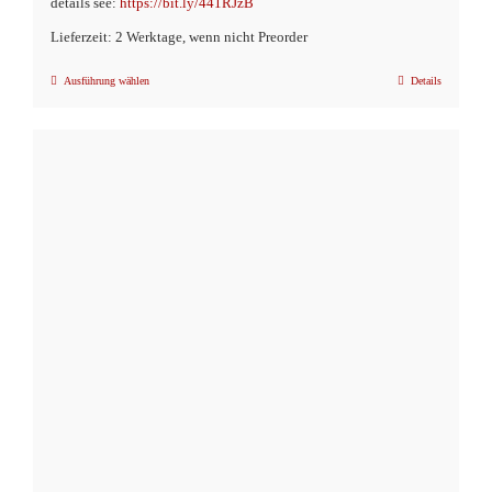
details see:
https://bit.ly/441RJzB
Lieferzeit: 2 Werktage, wenn nicht Preorder
Ausführung wählen
Details
Dieses
Produkt
weist
mehrere
Varianten
auf.
Die
Optionen
können
auf
der
Produktseite
gewählt
werden