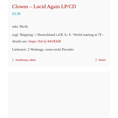
Clowns – Lucid Again LP/CD
€
9,90
inkl. MwSt.
zzgl. Shipping -> Deutschland i.d.R. 6,- € / World starting at 7€ -
details see:
https://bit.ly/441RJzB
Lieferzeit: 2 Werktage, wenn nicht Preorder
Ausführung wählen
Details
Dieses
Produkt
weist
mehrere
Varianten
auf.
Die
Optionen