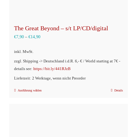
The Great Beyond – s/t LP/CD/digital
€
7,90
–
€
14,90
inkl. MwSt.
zzgl. Shipping -> Deutschland i.d.R. 6,- € / World starting at 7€ -
details see:
https://bit.ly/441RJzB
Lieferzeit: 2 Werktage, wenn nicht Preorder
Ausführung wählen
Details
Dieses
Produkt
weist
mehrere
Varianten
auf.