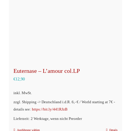
können
auf
der
Produktseite
gewählt
werden
Euternase – L’amour col.LP
€
12,90
inkl. MwSt.
zzgl. Shipping -> Deutschland i.d.R. 6,- € / World starting at 7€ -
details see:
https://bit.ly/441RJzB
Lieferzeit: 2 Werktage, wenn nicht Preorder
Ausführung wählen
Details