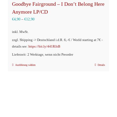
Goodbye Fairground – I Don’t Belong Here
Anymore LP/CD
€
4,90
–
€
12,90
inkl. MwSt.
zzgl. Shipping -> Deutschland i.d.R. 6,- € / World starting at 7€ -
details see:
https://bit.ly/441RJzB
Lieferzeit: 2 Werktage, wenn nicht Preorder
Ausführung wählen
Details
Dieses
Produkt
weist
mehrere
Varianten
auf.
Die