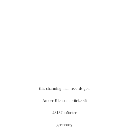
mehrere
Varianten
auf.
Die
Optionen
können
auf
der
Produktseite
gewählt
werden
this charming man records gbr.
An der Kleimannbrücke 36
48157 münster
germoney