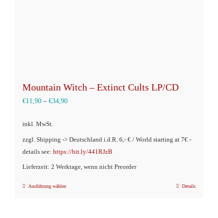
Mountain Witch – Extinct Cults LP/CD
€
11,90
–
€
34,90
inkl. MwSt.
zzgl. Shipping -> Deutschland i.d.R. 6,- € / World starting at 7€ -
details see:
https://bit.ly/441RJzB
Lieferzeit: 2 Werktage, wenn nicht Preorder
Ausführung wählen
Details
Dieses
Produkt
weist