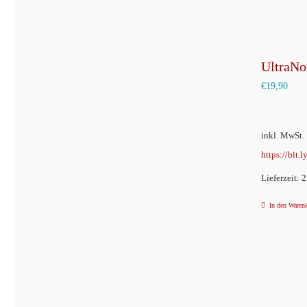
UltraNot
€
19,90
inkl. MwSt.
https://bit.
Lieferzeit: 
In den Waren