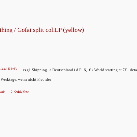
können
auf
der
hing / Gofai split col.LP (yellow)
Produktseite
gewählt
werden
ly/441RJzB
zzgl. Shipping -> Deutschland i.d.R. 6,- € / World starting at 7€ - deta
2 Werktage, wenn nicht Preorder
korb
Quick View