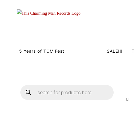
Zum
Inhalt
springen
15 Years of TCM Fest
TCM SHOP
SALE!!!
T
Products
search