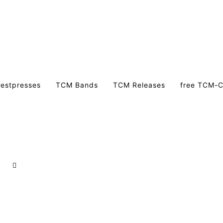
estpresses
TCM Bands
TCM Releases
free TCM-