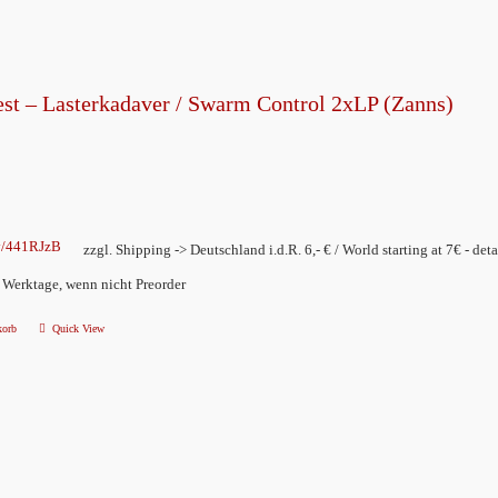
est – Lasterkadaver / Swarm Control 2xLP (Zanns)
ly/441RJzB
zzgl. Shipping -> Deutschland i.d.R. 6,- € / World starting at 7€ - deta
2 Werktage, wenn nicht Preorder
korb
Quick View