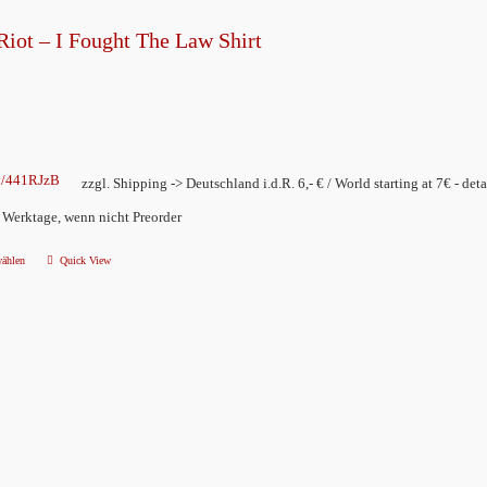
Riot – I Fought The Law Shirt
ly/441RJzB
zzgl. Shipping -> Deutschland i.d.R. 6,- € / World starting at 7€ - deta
2 Werktage, wenn nicht Preorder
wählen
Quick View
Dieses
Produkt
weist
mehrere
Varianten
auf.
Die
Optionen