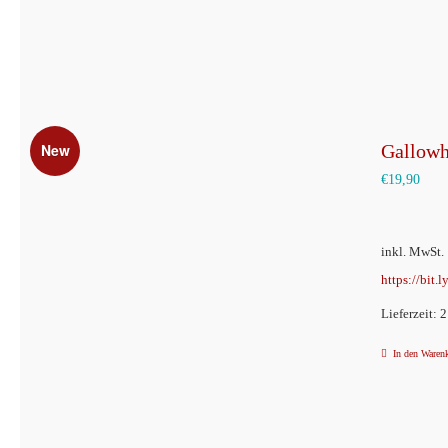
New
Gallowh
€
19,90
inkl. MwSt.
https://bit.
Lieferzeit: 
In den Waren