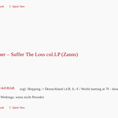
korb
Quick View
her – Suffer The Loss col.LP (Zanns)
ly/441RJzB
zzgl. Shipping -> Deutschland i.d.R. 6,- € / World starting at 7€ - deta
2 Werktage, wenn nicht Preorder
korb
Quick View