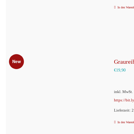
In den Waren
New
Graurei
€
19,90
inkl. MwSt.
https://bit.
Lieferzeit: 
In den Waren