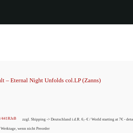
lt – Eternal Night Unfolds col.LP (Zanns)
ly/441RJzB
zzgl. Shipping -> Deutschland i.d.R. 6,- € / World starting at 7€ - deta
2 Werktage, wenn nicht Preorder