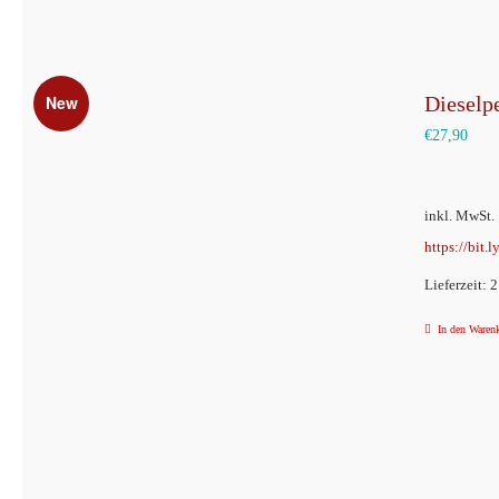
New
Dieselp
€
27,90
inkl. MwSt.
https://bit.
Lieferzeit: 
In den Waren