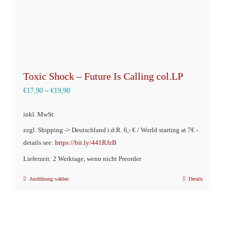
gewählt
werden
Toxic Shock – Future Is Calling col.LP
€
17,90
–
€
19,90
inkl. MwSt.
zzgl. Shipping -> Deutschland i.d.R. 6,- € / World starting at 7€ -
details see:
https://bit.ly/441RJzB
Lieferzeit: 2 Werktage, wenn nicht Preorder
Ausführung wählen
Details
Dieses
Produkt
weist
mehrere