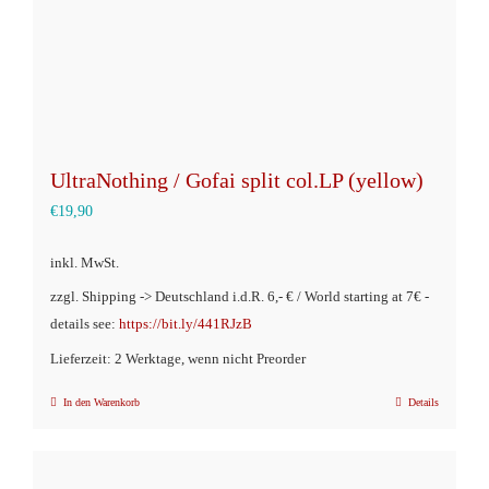
UltraNothing / Gofai split col.LP (yellow)
€
19,90
inkl. MwSt.
zzgl. Shipping -> Deutschland i.d.R. 6,- € / World starting at 7€ -
details see:
https://bit.ly/441RJzB
Lieferzeit: 2 Werktage, wenn nicht Preorder
In den Warenkorb
Details