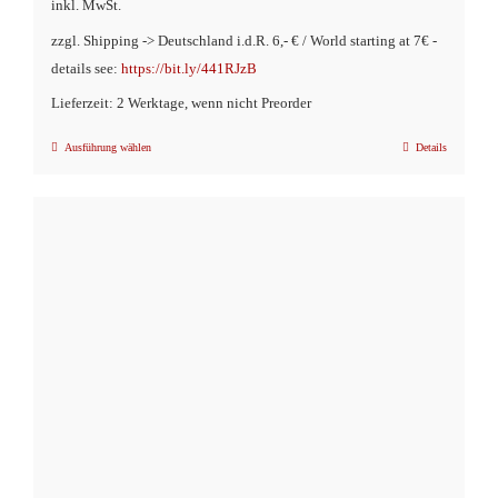
inkl. MwSt.
zzgl. Shipping -> Deutschland i.d.R. 6,- € / World starting at 7€ -
details see:
https://bit.ly/441RJzB
Lieferzeit: 2 Werktage, wenn nicht Preorder
Ausführung wählen
Details
Dieses
Produkt
weist
mehrere
Varianten
auf.
Die
Optionen
können
auf
der
Produktseite