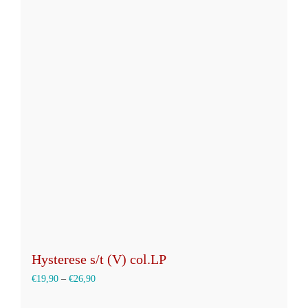
Varianten
auf.
Die
Optionen
können
auf
der
Produktseite
gewählt
werden
Hysterese s/t (V) col.LP
€
19,90
–
€
26,90