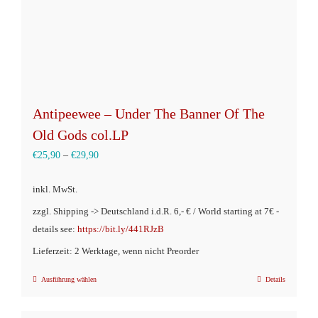
Produktseite
gewählt
werden
Antipeewee – Under The Banner Of The
Old Gods col.LP
€
25,90
–
€
29,90
inkl. MwSt.
zzgl. Shipping -> Deutschland i.d.R. 6,- € / World starting at 7€ -
details see:
https://bit.ly/441RJzB
Lieferzeit: 2 Werktage, wenn nicht Preorder
Ausführung wählen
Details
Dieses
Produkt