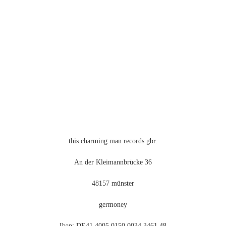
Varianten
auf.
Die
Optionen
können
auf
der
Produktseite
gewählt
werden
this charming man records gbr.
An der Kleimannbrücke 36
48157 münster
germoney
Iban: DE41 4005 0150 0034 3461 48