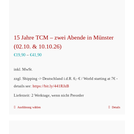
15 Jahre TCM – zwei Abende in Münster
(02.10. & 10.10.26)
€
19,90
–
€
41,90
inkl. MwSt.
zzgl. Shipping -> Deutschland i.d.R. 6,- € / World starting at 7€ -
details see:
https://bit.ly/441RJzB
Lieferzeit: 2 Werktage, wenn nicht Preorder
Ausführung wählen
Details
Dieses
Produkt
weist
mehrere