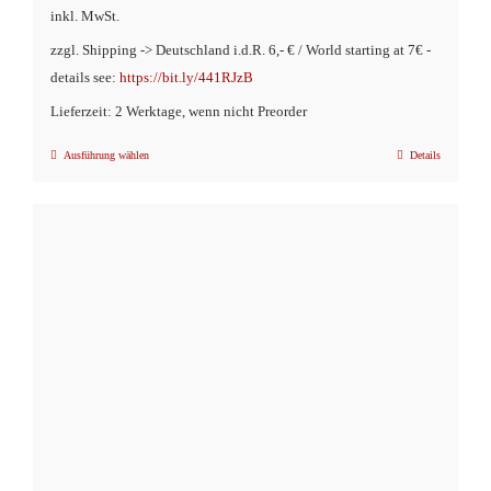
inkl. MwSt.
zzgl. Shipping -> Deutschland i.d.R. 6,- € / World starting at 7€ -
details see:
https://bit.ly/441RJzB
Lieferzeit: 2 Werktage, wenn nicht Preorder
Ausführung wählen
Details
Dieses
Produkt
weist
mehrere
Varianten
auf.
Die
Optionen
können
auf
der