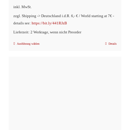
inkl. MwSt.
zzgl. Shipping -> Deutschland i.d.R. 6,- € / World starting at 7€ -
details see:
https://bit.ly/441RJzB
Lieferzeit: 2 Werktage, wenn nicht Preorder
Ausführung wählen
Details
Dieses
Produkt
weist
mehrere
Varianten
auf.
Die
Optionen
können
auf
der