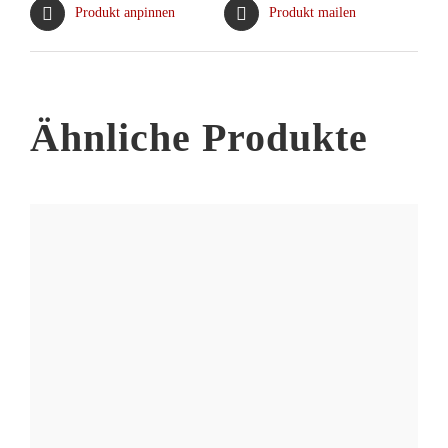
Optionen
Produkt anpinnen
Produkt mailen
können
auf
der
Produktseite
Ähnliche Produkte
gewählt
werden