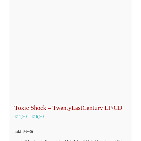
auf.
Die
Optionen
können
auf
der
Produktseite
gewählt
werden
Toxic Shock – TwentyLastCentury LP/CD
€
11,90
–
€
16,90
inkl. MwSt.