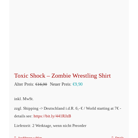
werden
Toxic Shock – Zombie Wrestling Shirt
Ursprünglicher
Aktueller
Alter Preis:
€
16,90
Neuer Preis:
€
9,90
Preis
Preis
inkl. MwSt.
war:
ist:
zzgl. Shipping -> Deutschland i.d.R. 6,- € / World starting at 7€ -
€16,90
€9,90.
details see:
https://bit.ly/441RJzB
Lieferzeit: 2 Werktage, wenn nicht Preorder
Ausführung wählen
Details