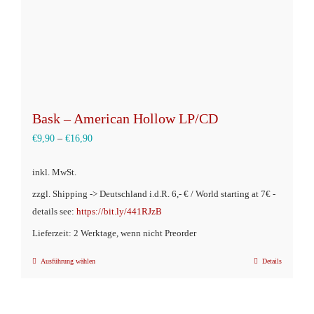
Produktseite
gewählt
werden
Bask – American Hollow LP/CD
€
9,90
–
€
16,90
inkl. MwSt.
zzgl. Shipping -> Deutschland i.d.R. 6,- € / World starting at 7€ -
details see:
https://bit.ly/441RJzB
Lieferzeit: 2 Werktage, wenn nicht Preorder
Ausführung wählen
Details
Dieses
Produkt
weist