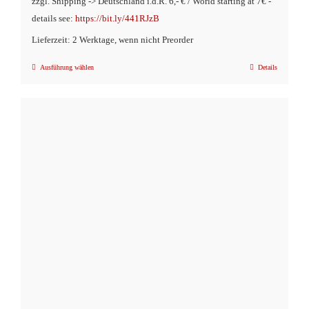
zzgl. Shipping -> Deutschland i.d.R. 6,- € / World starting at 7€ -
details see:
https://bit.ly/441RJzB
Lieferzeit: 2 Werktage, wenn nicht Preorder
Ausführung wählen
Details
Dieses
Produkt
weist
mehrere
Varianten
auf.
Die
Optionen
können
auf
der
Produktseite
gewählt