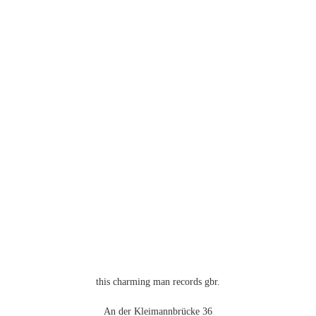
mehrere
Varianten
auf.
Die
Optionen
können
auf
der
Produktseite
gewählt
werden
this charming man records gbr.
An der Kleimannbrücke 36