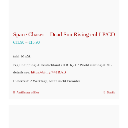
Space Chaser – Dead Sun Rising col.LP/CD
€
11,90
–
€
15,90
inkl. MwSt.
zzgl. Shipping -> Deutschland i.d.R. 6,- € / World starting at 7€ -
details see:
https://bit.ly/441RJzB
Lieferzeit: 2 Werktage, wenn nicht Preorder
Ausführung wählen
Details
Dieses
Produkt
weist
mehrere
Varianten