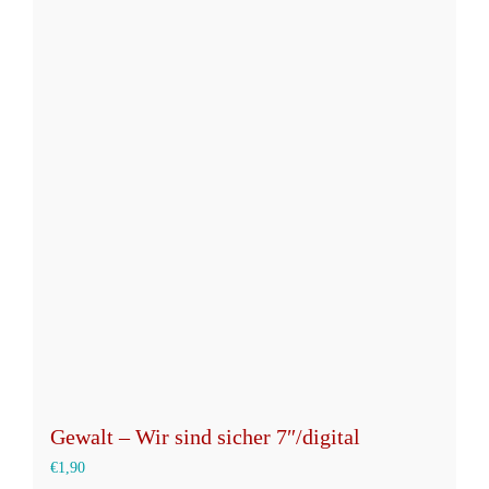
mehrere
Varianten
auf.
Die
Optionen
können
auf
der
Produktseite
gewählt
werden
Gewalt – Wir sind sicher 7″/digital
€
1,90