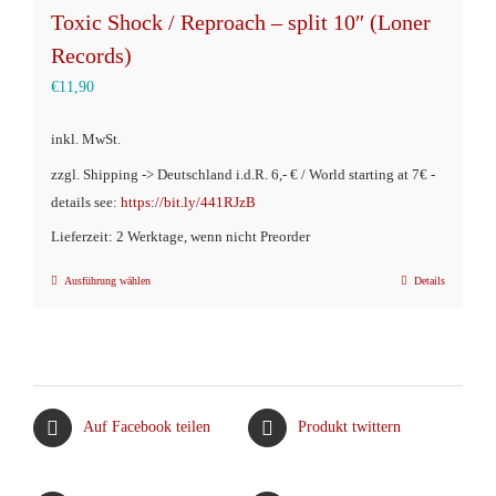
Toxic Shock / Reproach – split 10″ (Loner
Records)
€
11,90
inkl. MwSt.
zzgl. Shipping -> Deutschland i.d.R. 6,- € / World starting at 7€ -
details see:
https://bit.ly/441RJzB
Lieferzeit: 2 Werktage, wenn nicht Preorder
Ausführung wählen
Details
Dieses
Produkt
weist
mehrere
Varianten
Auf Facebook teilen
Produkt twittern
auf.
Die