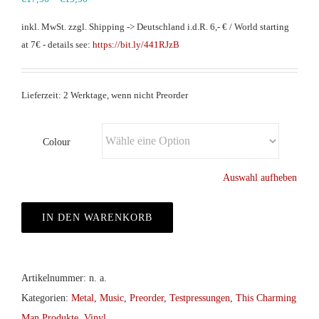
inkl. MwSt.
zzgl. Shipping -> Deutschland i.d.R. 6,- € / World starting
at 7€ - details see:
https://bit.ly/441RJzB
Lieferzeit: 2 Werktage, wenn nicht Preorder
Colour
Auswahl aufheben
IN DEN WARENKORB
Artikelnummer:
n. a.
Kategorien:
Metal
,
Music
,
Preorder
,
Testpressungen
,
This Charming
Man Produkte
,
Vinyl