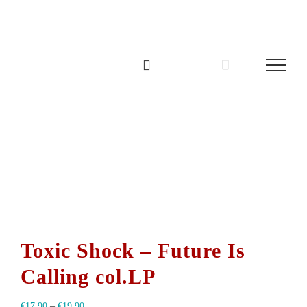
Zum
Inhalt
springen
Toxic Shock – Future Is
Calling col.LP
€
17,90
–
€
19,90