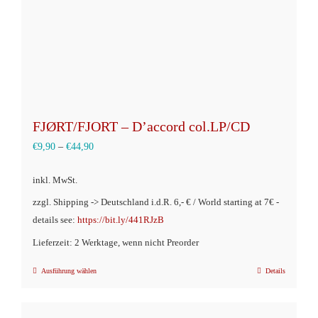
FJØRT/FJORT – D’accord col.LP/CD
€
9,90
–
€
44,90
inkl. MwSt.
zzgl. Shipping -> Deutschland i.d.R. 6,- € / World starting at 7€ -
details see:
https://bit.ly/441RJzB
Lieferzeit: 2 Werktage, wenn nicht Preorder
Ausführung wählen
Details
Dieses
Produkt
weist