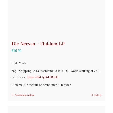
Produktseite
gewählt
werden
Die Nerven – Fluidum LP
€
16,90
inkl. MwSt.
zzgl. Shipping -> Deutschland i.d.R. 6,- € / World starting at 7€ -
details see:
https://bit.ly/441RJzB
Lieferzeit: 2 Werktage, wenn nicht Preorder
Ausführung wählen
Details
Dieses
Produkt
weist