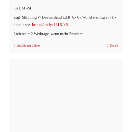
inkl. MwSt.
zzgl. Shipping -> Deutschland i.d.R. 6,- € / World starting at 7€ -
details see:
https://bit.ly/441RJzB
Lieferzeit: 2 Werktage, wenn nicht Preorder
Ausführung wählen
Details
Dieses
Produkt
weist
mehrere
Varianten
auf.
Die
Optionen
können
auf
der