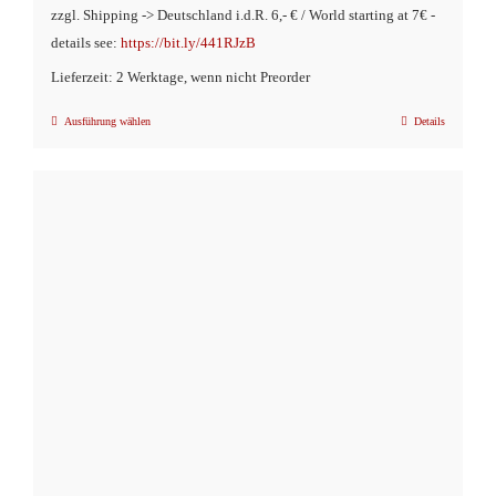
zzgl. Shipping -> Deutschland i.d.R. 6,- € / World starting at 7€ -
details see:
https://bit.ly/441RJzB
Lieferzeit: 2 Werktage, wenn nicht Preorder
Ausführung wählen
Details
Dieses
Produkt
weist
mehrere
Varianten
auf.
Die
Optionen
können
auf
der
Produktseite