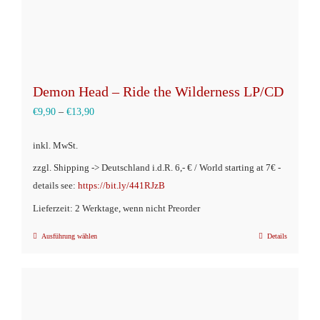
gewählt
werden
Demon Head – Ride the Wilderness LP/CD
€
9,90
–
€
13,90
inkl. MwSt.
zzgl. Shipping -> Deutschland i.d.R. 6,- € / World starting at 7€ -
details see:
https://bit.ly/441RJzB
Lieferzeit: 2 Werktage, wenn nicht Preorder
Ausführung wählen
Details
Dieses
Produkt
weist
mehrere
Varianten