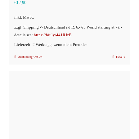
€
12,90
inkl. MwSt.
zzgl. Shipping -> Deutschland i.d.R. 6,- € / World starting at 7€ -
details see:
https://bit.ly/441RJzB
Lieferzeit: 2 Werktage, wenn nicht Preorder
Ausführung wählen
Details
Dieses
Produkt
weist
mehrere
Varianten
auf.
Die
Optionen
können
auf