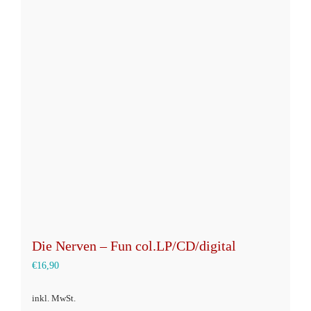
Varianten
auf.
Die
Optionen
können
auf
der
Produktseite
gewählt
werden
Die Nerven – Fun col.LP/CD/digital
€
16,90
inkl. MwSt.