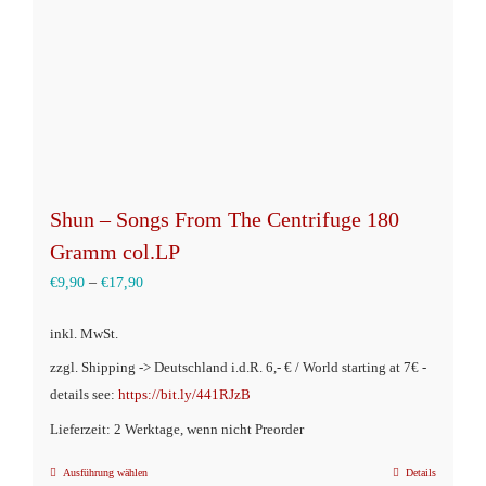
der
Produktseite
gewählt
werden
Shun – Songs From The Centrifuge 180
Gramm col.LP
€
9,90
–
€
17,90
inkl. MwSt.
zzgl. Shipping -> Deutschland i.d.R. 6,- € / World starting at 7€ -
details see:
https://bit.ly/441RJzB
Lieferzeit: 2 Werktage, wenn nicht Preorder
Ausführung wählen
Details
Dieses