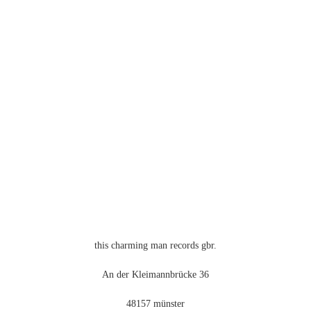
auf.
Die
Optionen
können
auf
der
Produktseite
gewählt
werden
this charming man records gbr.
An der Kleimannbrücke 36
48157 münster