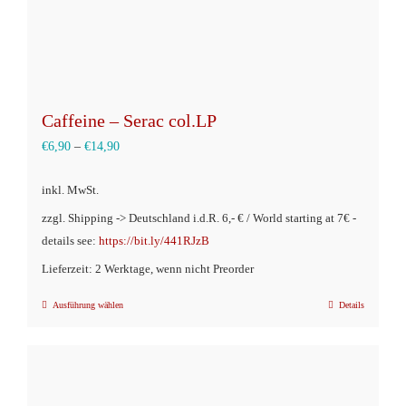
Caffeine – Serac col.LP
€
6,90
–
€
14,90
inkl. MwSt.
zzgl. Shipping -> Deutschland i.d.R. 6,- € / World starting at 7€ -
details see:
https://bit.ly/441RJzB
Lieferzeit: 2 Werktage, wenn nicht Preorder
Ausführung wählen
Details
Dieses
Produkt
weist
mehrere