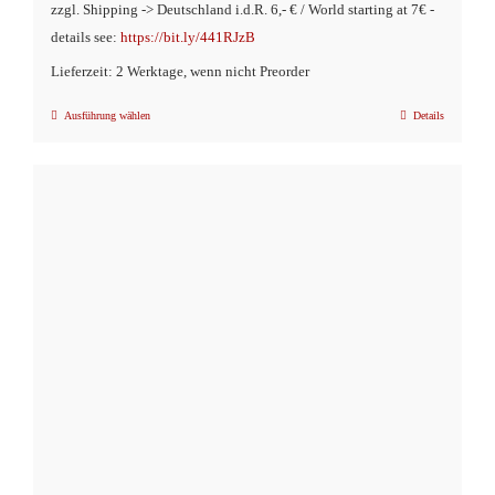
zzgl. Shipping -> Deutschland i.d.R. 6,- € / World starting at 7€ -
details see:
https://bit.ly/441RJzB
Lieferzeit: 2 Werktage, wenn nicht Preorder
Ausführung wählen
Details
Dieses
Produkt
weist
mehrere
Varianten
auf.
Die
Optionen
können
auf
der
Produktseite
gewählt