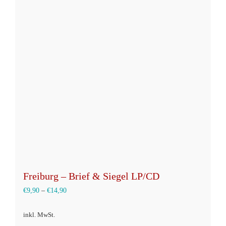
auf.
Die
Optionen
können
auf
der
Produktseite
gewählt
werden
Freiburg – Brief & Siegel LP/CD
€
9,90
–
€
14,90
inkl. MwSt.