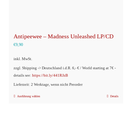
werden
Antipeewee – Madness Unleashed LP/CD
€
9,90
inkl. MwSt.
zzgl. Shipping -> Deutschland i.d.R. 6,- € / World starting at 7€ -
details see:
https://bit.ly/441RJzB
Lieferzeit: 2 Werktage, wenn nicht Preorder
Ausführung wählen
Details
Dieses
Produkt
weist
mehrere
Varianten