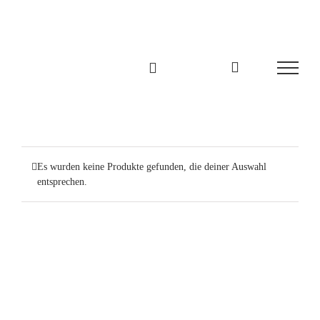
Zum
Inhalt
springen
Es wurden keine Produkte gefunden, die deiner Auswahl
entsprechen.