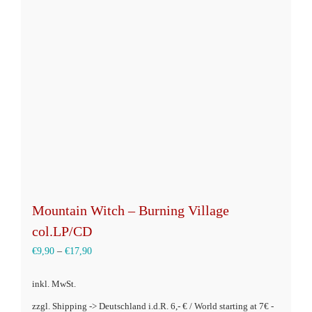
Die
Optionen
können
auf
der
Produktseite
gewählt
werden
Mountain Witch – Burning Village
col.LP/CD
€
9,90
–
€
17,90
inkl. MwSt.
zzgl. Shipping -> Deutschland i.d.R. 6,- € / World starting at 7€ -