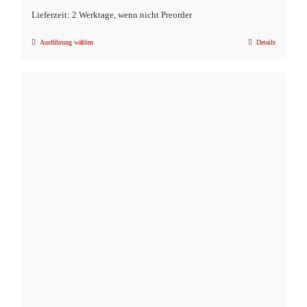
Lieferzeit: 2 Werktage, wenn nicht Preorder
Ausführung wählen
Details
Dieses
Produkt
weist
mehrere
Varianten
auf.
Die
Optionen
können
auf
der
Produktseite
gewählt
werden