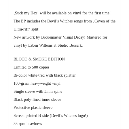
‚Suck my Hex‘ will be available on vinyl for the first time!
The EP includes the Devil’s Witches songs from ‚Coven of the
Ultra-riff‘ split!
New artwork by Brouemaster Visual Decay! Mastered for
vinyl by Esben Willems at Studio Berserk.
BLOOD & SMOKE EDITION
Limited to 500 copies
Bi-color white+red with black splatter.
180-gram heavyweight vinyl
Single sleeve with 3mm spine
Black poly-lined inner sleeve
Protective plastic sleeve
Screen printed B-side (Devil’s Witches logo!)
33 rpm heaviness