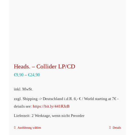
Heads. – Collider LP/CD
€
9,90
–
€
24,90
inkl. MwSt.
zzgl. Shipping -> Deutschland i.d.R. 6,- € / World starting at 7€ -
details see:
https://bit.ly/441RJzB
Lieferzeit: 2 Werktage, wenn nicht Preorder
Ausführung wählen
Details
Dieses