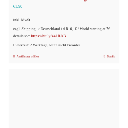
€
1,90
inkl. MwSt.
zzgl. Shipping -> Deutschland i.d.R. 6,- € / World starting at 7€ -
details see:
https://bit.ly/441RJzB
Lieferzeit: 2 Werktage, wenn nicht Preorder
Ausführung wählen
Details
Dieses
Produkt
weist
mehrere
Varianten
auf.
Die
Optionen
können