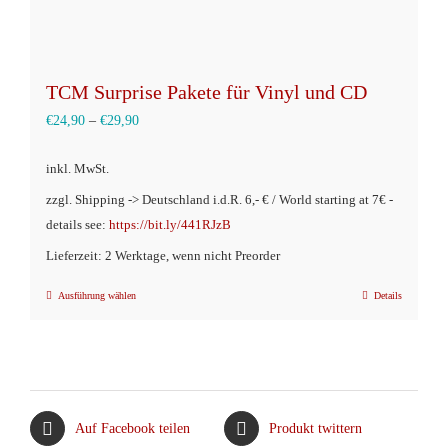
werden
TCM Surprise Pakete für Vinyl und CD
€
24,90
–
€
29,90
inkl. MwSt.
zzgl. Shipping -> Deutschland i.d.R. 6,- € / World starting at 7€ -
details see:
https://bit.ly/441RJzB
Lieferzeit: 2 Werktage, wenn nicht Preorder
Ausführung wählen
Details
Dieses
Produkt
weist
mehrere
Varianten
Auf Facebook teilen
Produkt twittern
auf.