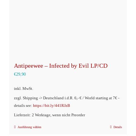
auf
der
Produktseite
gewählt
werden
Antipeewee – Infected by Evil LP/CD
€
29,90
inkl. MwSt.
zzgl. Shipping -> Deutschland i.d.R. 6,- € / World starting at 7€ -
details see:
https://bit.ly/441RJzB
Lieferzeit: 2 Werktage, wenn nicht Preorder
Ausführung wählen
Details
Dieses