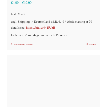
€
4,90
–
€
19,90
inkl. MwSt.
zzgl. Shipping -> Deutschland i.d.R. 6,- € / World starting at 7€ -
details see:
https://bit.ly/441RJzB
Lieferzeit: 2 Werktage, wenn nicht Preorder
Ausführung wählen
Details
Dieses
Produkt
weist
mehrere
Varianten
auf.
Die
Optionen
können
auf