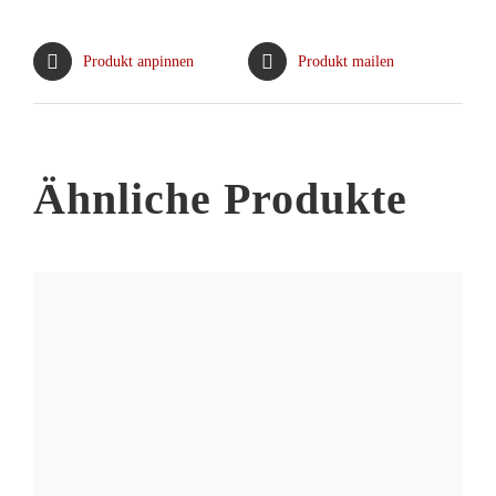
Die
Optionen
Produkt anpinnen
Produkt mailen
können
auf
der
Produktseite
Ähnliche Produkte
gewählt
werden