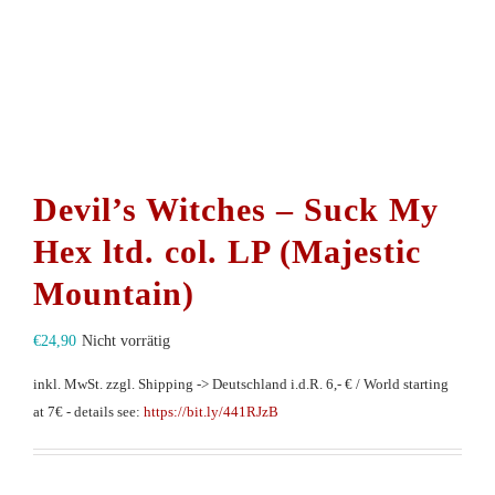
Devil’s Witches – Suck My
Hex ltd. col. LP (Majestic
Mountain)
€
24,90
Nicht vorrätig
inkl. MwSt.
zzgl. Shipping -> Deutschland i.d.R. 6,- € / World starting
at 7€ - details see:
https://bit.ly/441RJzB