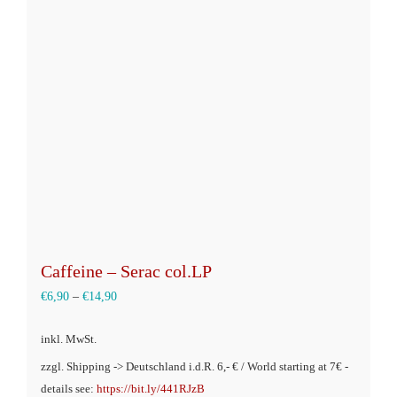
Caffeine – Serac col.LP
€
6,90
–
€
14,90
inkl. MwSt.
zzgl. Shipping -> Deutschland i.d.R. 6,- € / World starting at 7€ -
details see:
https://bit.ly/441RJzB