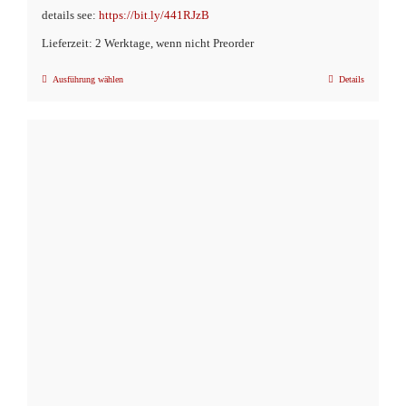
details see:
https://bit.ly/441RJzB
Lieferzeit: 2 Werktage, wenn nicht Preorder
Ausführung wählen
Details
Dieses
Produkt
weist
mehrere
Varianten
auf.
Die
Optionen
können
auf
der
Produktseite
gewählt