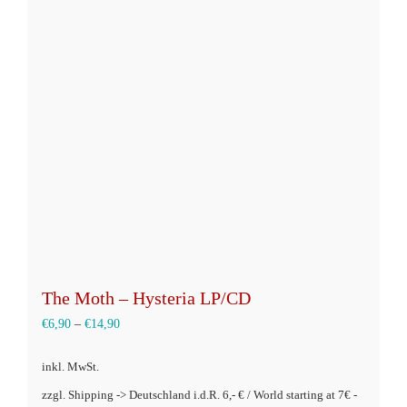
auf.
Die
Optionen
können
auf
der
Produktseite
gewählt
werden
The Moth – Hysteria LP/CD
€
6,90
–
€
14,90
inkl. MwSt.
zzgl. Shipping -> Deutschland i.d.R. 6,- € / World starting at 7€ -