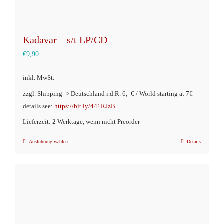
Kadavar – s/t LP/CD
€
9,90
inkl. MwSt.
zzgl. Shipping -> Deutschland i.d.R. 6,- € / World starting at 7€ -
details see:
https://bit.ly/441RJzB
Lieferzeit: 2 Werktage, wenn nicht Preorder
Ausführung wählen
Details
Dieses
Produkt
weist
mehrere
Varianten
auf.