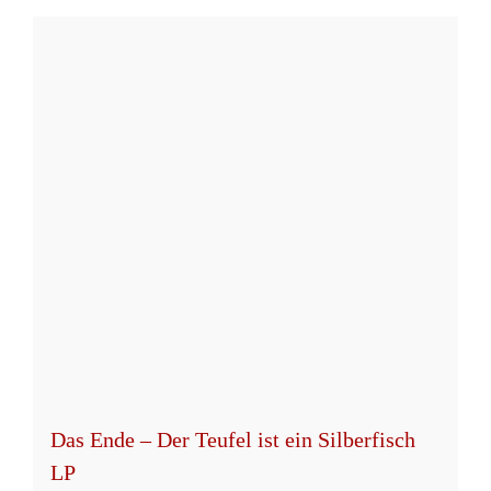
Produkt
weist
mehrere
Varianten
auf.
Die
Optionen
können
auf
der
Produktseite
gewählt
werden
Das Ende – Der Teufel ist ein Silberfisch
LP