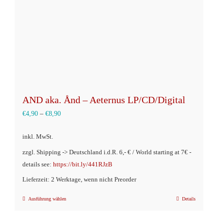
der
Produktseite
gewählt
werden
AND aka. Ånd – Aeternus LP/CD/Digital
€
4,90
–
€
8,90
inkl. MwSt.
zzgl. Shipping -> Deutschland i.d.R. 6,- € / World starting at 7€ -
details see:
https://bit.ly/441RJzB
Lieferzeit: 2 Werktage, wenn nicht Preorder
Ausführung wählen
Details
Dieses
Produkt