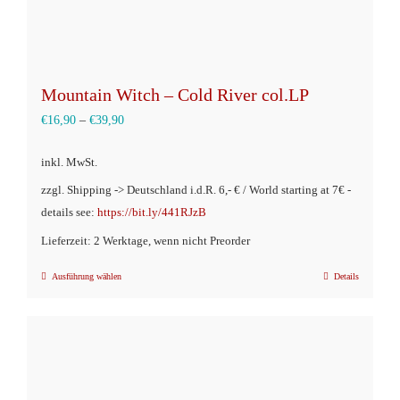
werden
Mountain Witch – Cold River col.LP
€
16,90
–
€
39,90
inkl. MwSt.
zzgl. Shipping -> Deutschland i.d.R. 6,- € / World starting at 7€ -
details see:
https://bit.ly/441RJzB
Lieferzeit: 2 Werktage, wenn nicht Preorder
Ausführung wählen
Details
Dieses
Produkt
weist
mehrere
Varianten