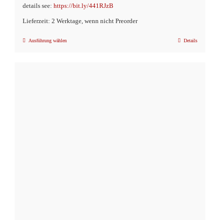
details see:
https://bit.ly/441RJzB
Lieferzeit: 2 Werktage, wenn nicht Preorder
Ausführung wählen
Details
Dieses
Produkt
weist
mehrere
Varianten
auf.
Die
Optionen
können
auf
der
Produktseite
gewählt