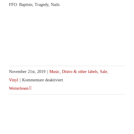
FFO: Baptists, Tragedy, Nails
November 21st, 2019
|
Music
,
Distro & other labels
,
Sale
,
für
Vinyl
|
Kommentare deaktiviert
Prisoner
Weiterlesen
–
Beyond
The
Infinite
LP