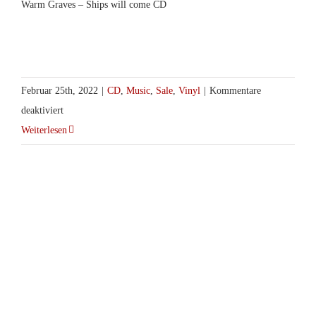
Warm Graves – Ships will come CD
Februar 25th, 2022
|
CD
,
Music
,
Sale
,
Vinyl
|
Kommentare
für
deaktiviert
TCM
Weiterlesen
Surprise
Pakete
für
Vinyl
und
CD