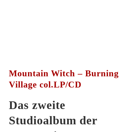
Mountain Witch – Burning Village
col.LP/CD
Dieses
Ausführung wählen
Details
Produkt
weist
mehrere
Varianten
Mountain Witch – Burning
auf.
Die
Optionen
Village col.LP/CD
können
auf
der
Produktseite
Das zweite
gewählt
werden
Studioalbum der