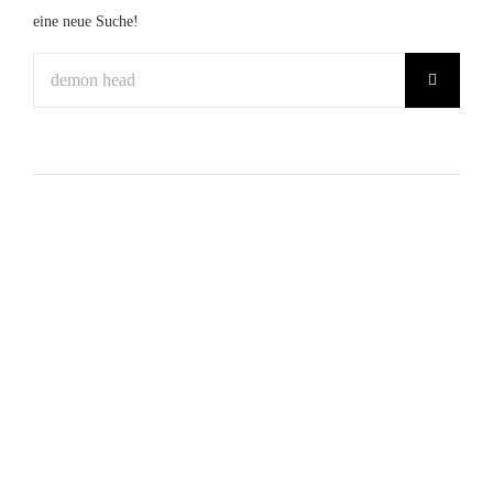
eine neue Suche!
Suche
nach:
Demon Head – Through Holes Shine the
Stars col.LP (Svart)