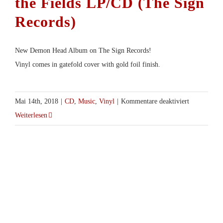
the Fields LP/CD (The Sign
können
auf
Records)
der
Produktseite
gewählt
werden
New Demon Head Album on The Sign Records!
Vinyl comes in gatefold cover with gold foil finish.
für
Mai 14th, 2018
|
CD
,
Music
,
Vinyl
|
Kommentare deaktiviert
Demon
Weiterlesen
Head
–
Thunder
on
the
Fields
LP/CD