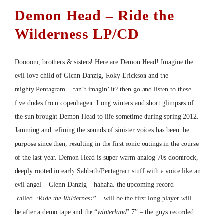
Varianten
Demon Head – Ride the
auf.
Die
Optionen
Wilderness LP/CD
können
auf
der
Produktseite
Doooom, brothers & sisters! Here are
Demon Head
! Imagine the
gewählt
werden
evil love child of
Glenn Danzig
,
Roky Erickson
and the
mighty
Pentagram
– can’t imagin’ it? then go and listen to these
five dudes from copenhagen. Long winters and short glimpses of
the sun brought
Demon Head
to life sometime during spring 2012.
Jamming and refining the sounds of sinister voices has been the
purpose since then, resulting in the first sonic outings in the course
of the last year.
Demon Head
is super warm analog 70s doomrock,
deeply rooted in early
Sabbath/Pentagram
stuff with a voice like an
evil angel – Glenn Danzig – hahaha. the upcoming record –
called
“Ride the Wilderness”
– will be the first long player will
be after a demo tape and the “
winterland
” 7′′ – the guys recorded