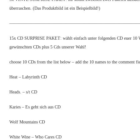
der
überraschen. (Das Produktbild ist ein Beispielbild!)
Produktseite
gewählt
werden
——————————————————————————————
15x CD SURPRISE PAKET
: wählt einfach unter folgenden CD euer 10
gewünschten CDs plus 5 Cds unserer Wahl!
choose 10 CDs from the list below – add the 10 names to the comment fie
Heat – Labyrinth CD
Heads. – s/t CD
Karies – Es geht sich aus CD
Wolf Mountains CD
White Wine – Who Cares CD