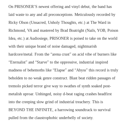
On PRISONER’S newest offering and vinyl debut, the band has
laid waste to any and all preconceptions. Meticulously recorded by
Ricky Olson (Unsacred, Unholy Thoughts, etc.) at The Ward in
Richmond, VA and mastered by Brad Boatright (Nails, YOB, Poison
Idea, etc.) at Audiosiege, PRISONER is poised to take on the world
with their unique brand of noise damaged, nightmarish
hardcore/metal. From the “arena crust” on acid vibe of burners like
“Eternalist” and “Starve” to the oppressive, industrial inspired
madness of behemoths like “Elapse” and “Abyss” this record is truly
beholden to no weak genre construct. Blast beat ridden passages of
tremolo picked terror give way to swathes of synth soaked post-
metalish uproar. Unhinged, noisy d-beat raging crashes headfirst
into the creeping slow grind of industrial treachery. This is
BEYOND THE INFINITE, a harrowing soundtrack to survival
pulled from the claustrophobic underbelly of society.