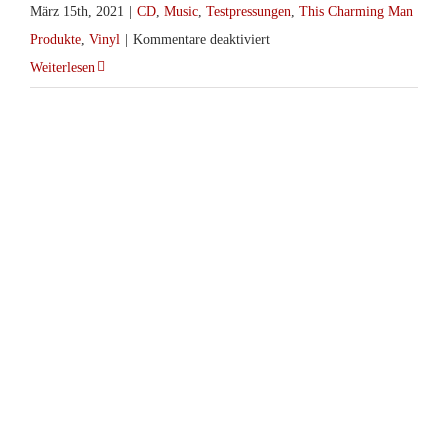
März 15th, 2021
|
CD
,
Music
,
Testpressungen
,
This Charming Man
für
Produkte
,
Vinyl
|
Kommentare deaktiviert
Mountain
Weiterlesen
Witch
–
Burning
Village
col.LP/CD
Prisoner – Beyond The Infinite LP
(Forcefiled)