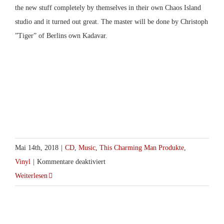
the new stuff completely by themselves in their own Chaos Island
studio and it turned out great. The master will be done by Christoph
”Tiger” of Berlins own Kadavar.
Mai 14th, 2018
|
CD
,
Music
,
This Charming Man Produkte
,
für
Vinyl
|
Kommentare deaktiviert
Demon
Weiterlesen
Head
–
Ride