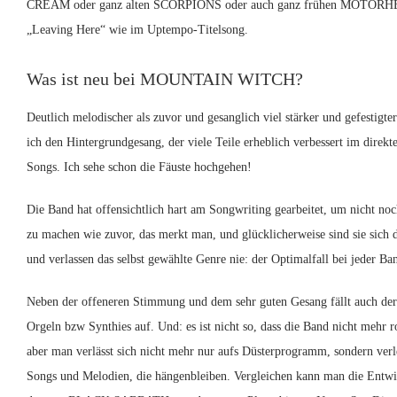
CREAM oder ganz alten SCORPIONS oder auch ganz frühen MOTÖRH
„Leaving Here“ wie im Uptempo-Titelsong.
Was ist neu bei MOUNTAIN WITCH?
Deutlich melodischer als zuvor und gesanglich viel stärker und gefestigte
ich den Hintergrundgesang, der viele Teile erheblich verbessert im direkte
Songs. Ich sehe schon die Fäuste hochgehen!
Die Band hat offensichtlich hart am Songwriting gearbeitet, um nicht no
zu machen wie zuvor, das merkt man, und glücklicherweise sind sie sich 
und verlassen das selbst gewählte Genre nie: der Optimalfall bei jeder Ban
Neben der offeneren Stimmung und dem sehr guten Gesang fällt auch der
Orgeln bzw Synthies auf. Und: es ist nicht so, dass die Band nicht mehr r
aber man verlässt sich nicht mehr nur aufs Düsterprogramm, sondern verl
Songs und Melodien, die hängenbleiben. Vergleichen kann man die Entwic