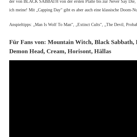
der von BLACK SABBATH von der ersten Platte bis zur Never Say Die, w
ich meine! Mit „Capping Day“ gibt es aber auch eine klassische Doom-N
Anspieltipps: „Man Is Wolf To Man“, „Extinct Cults“, „The Devil, Proba
Für Fans von: Mountain Witch, Black Sabbath, 
Demon Head, Cream, Horisont, Hällas