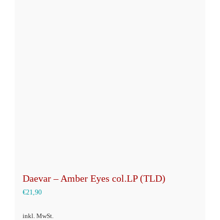
Varianten
auf.
Die
Optionen
können
auf
der
Produktseite
gewählt
werden
Daevar – Amber Eyes col.LP (TLD)
€
21,90
inkl. MwSt.