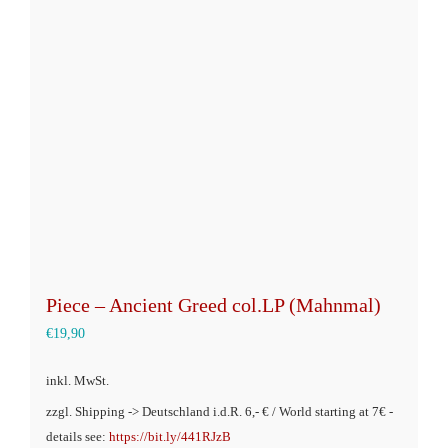
Piece – Ancient Greed col.LP (Mahnmal)
€
19,90
inkl. MwSt.
zzgl. Shipping -> Deutschland i.d.R. 6,- € / World starting at 7€ -
details see:
https://bit.ly/441RJzB