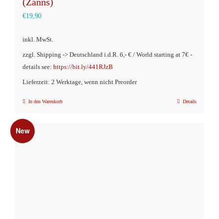
(Zanns)
€
19,90
inkl. MwSt.
zzgl. Shipping -> Deutschland i.d.R. 6,- € / World starting at 7€ -
details see:
https://bit.ly/441RJzB
Lieferzeit: 2 Werktage, wenn nicht Preorder
In den Warenkorb
Details
New