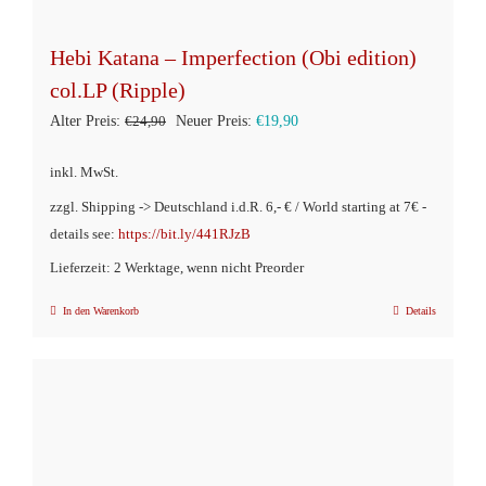
Hebi Katana – Imperfection (Obi edition)
col.LP (Ripple)
Ursprünglicher
Aktueller
Alter Preis:
€
24,90
Neuer Preis:
€
19,90
Preis
Preis
inkl. MwSt.
war:
ist:
zzgl. Shipping -> Deutschland i.d.R. 6,- € / World starting at 7€ -
€24,90
€19,90.
details see:
https://bit.ly/441RJzB
Lieferzeit: 2 Werktage, wenn nicht Preorder
In den Warenkorb
Details