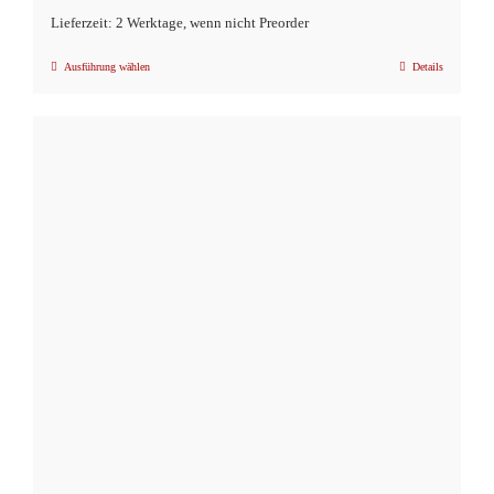
Lieferzeit: 2 Werktage, wenn nicht Preorder
Ausführung wählen
Details
Dieses
Produkt
weist
mehrere
Varianten
auf.
Die
Optionen
können
auf
der
Produktseite
gewählt
werden