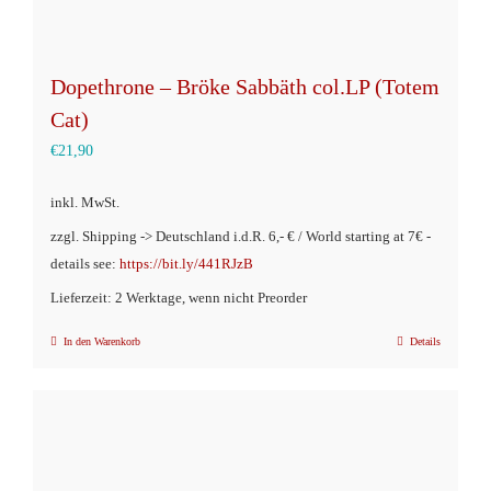
Dopethrone – Bröke Sabbäth col.LP (Totem
Cat)
€
21,90
inkl. MwSt.
zzgl. Shipping -> Deutschland i.d.R. 6,- € / World starting at 7€ -
details see:
https://bit.ly/441RJzB
Lieferzeit: 2 Werktage, wenn nicht Preorder
In den Warenkorb
Details