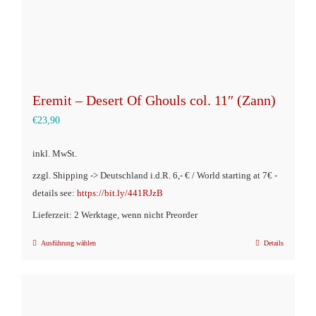
Eremit – Desert Of Ghouls col. 11″ (Zann)
€
23,90
inkl. MwSt.
zzgl. Shipping -> Deutschland i.d.R. 6,- € / World starting at 7€ -
details see:
https://bit.ly/441RJzB
Lieferzeit: 2 Werktage, wenn nicht Preorder
Ausführung wählen
Details
Dieses
Produkt
weist
mehrere