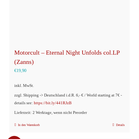
Motorcult – Eternal Night Unfolds col.LP
(Zanns)
€
19,90
inkl. MwSt.
zzgl. Shipping -> Deutschland i.d.R. 6,- € / World starting at 7€ -
details see:
https://bit.ly/441RJzB
Lieferzeit: 2 Werktage, wenn nicht Preorder
In den Warenkorb
Details