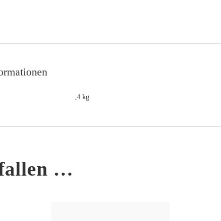
formationen
,4 kg
fallen …