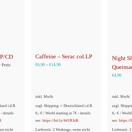
Caffeine – Serac col.LP
LP/CD
Night S
ünglicher
€
6,90
–
€
14,90
 Preis:
Queima
€
4,90
inkl. MwSt.
inkl. MwSt.
land i.d.R.
zzgl. Shipping -> Deutschland i.d.R.
zzgl. Shippi
 - details
6,- € / World starting at 7€ - details
6,- € / World
B
see:
https://bit.ly/441RJzB
see:
https:/
enn nicht
Lieferzeit: 2 Werktage, wenn nicht
Lieferzeit: 