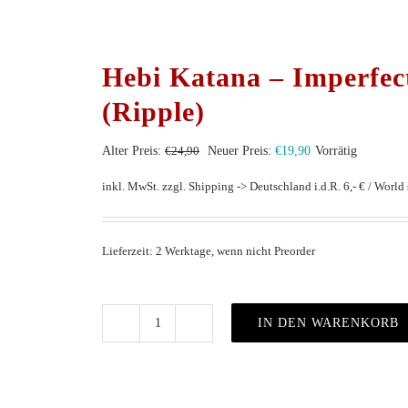
Hebi Katana – Imperfect
(Ripple)
Ursprünglicher
Aktueller
Alter Preis:
€
24,90
Neuer Preis:
€
19,90
Vorrätig
Preis
Preis
inkl. MwSt.
zzgl. Shipping -> Deutschland i.d.R. 6,- € / World s
war:
ist:
€24,90
€19,90.
Lieferzeit: 2 Werktage, wenn nicht Preorder
IN DEN WARENKORB
Hebi
Katana
–