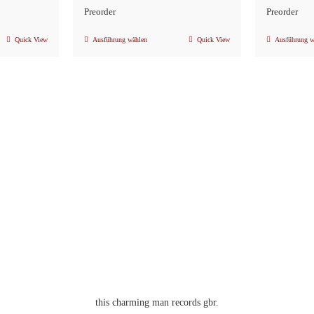
Preorder
Preorder
Quick View
Ausführung wählen
Quick View
Ausführung w
Dieses
Produkt
weist
mehrere
n
Varianten
auf.
Die
Optionen
können
auf
der
eite
Produktseite
gewählt
werden
this charming man records gbr.