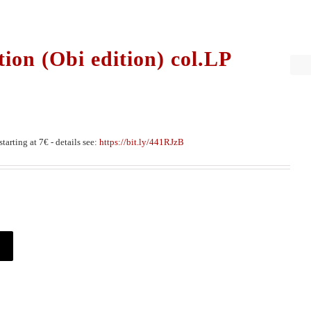
ion (Obi edition) col.LP
tarting at 7€ - details see:
https://bit.ly/441RJzB