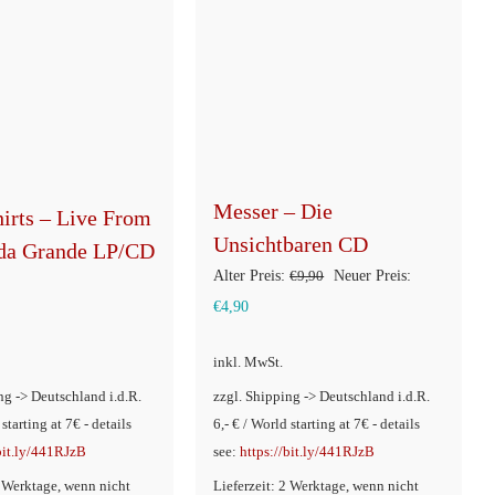
Messer – Die
hirts – Live From
Unsichtbaren CD
da Grande LP/CD
Ursprünglicher
Alter Preis:
€
9,90
Neuer Preis:
Aktueller
Preis
€
4,90
Preis
war:
inkl. MwSt.
ist:
€9,90
ng -> Deutschland i.d.R.
zzgl. Shipping -> Deutschland i.d.R.
€4,90.
 starting at 7€ - details
6,- € / World starting at 7€ - details
/bit.ly/441RJzB
see:
https://bit.ly/441RJzB
2 Werktage, wenn nicht
Lieferzeit: 2 Werktage, wenn nicht