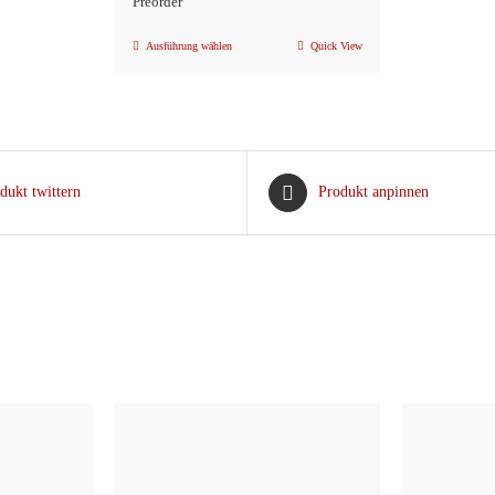
Preorder
Ausführung wählen
Quick View
Dieses
Produkt
weist
mehrere
Varianten
dukt twittern
Produkt anpinnen
auf.
Die
Optionen
können
auf
der
Produktseite
gewählt
werden