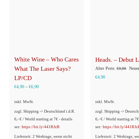
White Wine – Who Cares
Heads. – Debut 
What The Laser Says?
Urspr
Alter Preis:
€
9,90
Neuer
Aktueller
Preis
LP/CD
€
4,90
Preis
war:
€
4,90
–
€
6,90
ist:
€9,90
inkl. MwSt.
inkl. MwSt.
€4,90.
zzgl. Shipping -> Deutschland i.d.R.
zzgl. Shipping -> Deutsch
6,- € / World starting at 7€ - details
6,- € / World starting at 7€
see:
https://bit.ly/441RJzB
see:
https://bit.ly/441RJz
Lieferzeit: 2 Werktage, wenn nicht
Lieferzeit: 2 Werktage, w