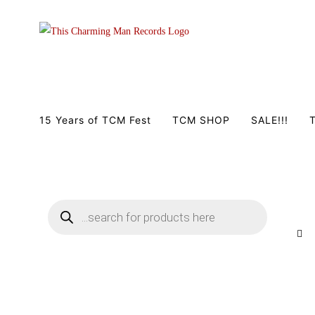
Zum
Inhalt
springen
15 Years of TCM Fest
TCM SHOP
SALE!!!
T
Products
search