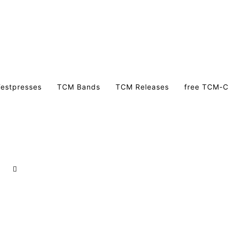
estpresses
TCM Bands
TCM Releases
free TCM-