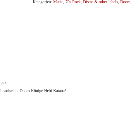
Imperfection
Kategorien:
Music
,
70s Rock
,
Distro & other labels
,
Doom
(Obi
edition)
col.LP
(Ripple)
Menge
tpck!
 Japanischen Doom Könige Hebi Katana!