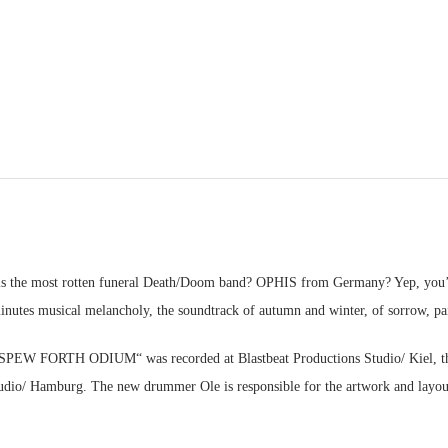
s the most rotten funeral Death/Doom band? OPHIS from Germany? Yep, you’re 
nutes musical melancholy, the soundtrack of autumn and winter, of sorrow, p
SPEW FORTH ODIUM“ was recorded at Blastbeat Productions Studio/ Kiel, th
tudio/ Hamburg. The new drummer Ole is responsible for the artwork and layou