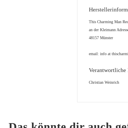
Herstellerinfor
This Charming Man Rec
an der Kleimann Adress
48157 Münster
email: info at thischa
Verantwortliche 
Christian Weinrich
Das könnte dir auch ge