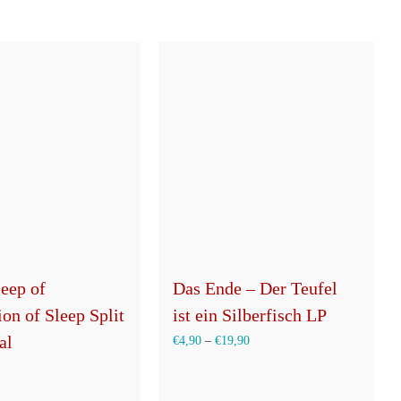
der
Produktseite
gewählt
werden
leep of
Das Ende – Der Teufel
on of Sleep Split
ist ein Silberfisch LP
al
€
4,90
–
€
19,90