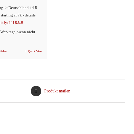
ng -> Deutschland i.d.R.
 starting at 7€ - details
/bit.ly/441RJzB
2 Werktage, wenn nicht
ählen
Quick View
Dieses
Produkt
weist
mehrere
Varianten
Produkt mailen
auf.
Die
Optionen
können
auf