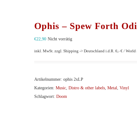
Ophis – Spew Forth Od
€
22,90
Nicht vorrätig
inkl. MwSt.
zzgl. Shipping -> Deutschland i.d.R. 6,- € / World s
Artikelnummer:
ophis 2xLP
Kategorien:
Music
,
Distro & other labels
,
Metal
,
Vinyl
Schlagwort:
Doom