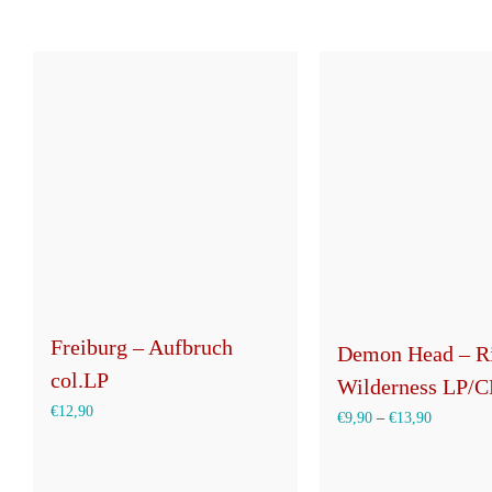
der
Produkts
gewählt
werden
Freiburg – Aufbruch
Demon Head – Ri
col.LP
Wilderness LP/
€
12,90
€
9,90
–
€
13,90