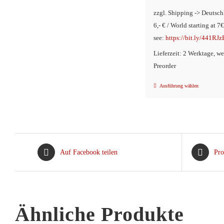
zzgl. Shipping -> Deutsch
6,- € / World starting at 7€
see:
https://bit.ly/441RJz
Lieferzeit: 2 Werktage, w
Preorder
Ausführung wählen
Dieses
Produkt
weist
mehrere
Variante
Auf Facebook teilen
Pro
auf.
Die
Optionen
können
Ähnliche Produkte
auf