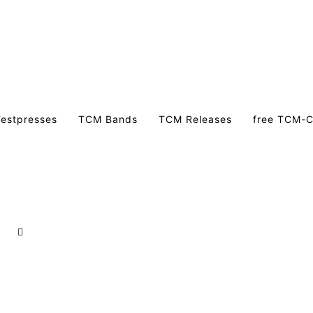
estpresses
TCM Bands
TCM Releases
free TCM-