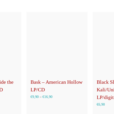
der
eite
Produktseite
gewählt
werden
de the
Bask – American Hollow
Black S
CD
LP/CD
Kali/Uni
LP/digit
€
9,90
–
€
16,90
€
6,90