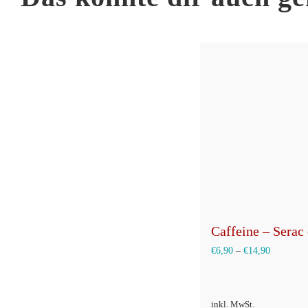
Caffeine – Serac
€
6,90
–
€
14,90
inkl. MwSt.