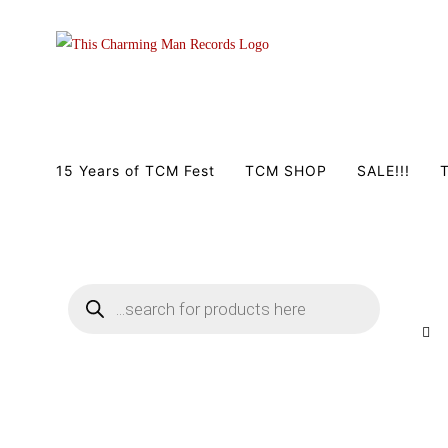
Zum
Inhalt
springen
15 Years of TCM Fest
TCM SHOP
SALE!!!
T
Products
search