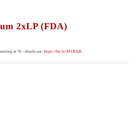
ium 2xLP (FDA)
tarting at 7€ - details see:
https://bit.ly/441RJzB