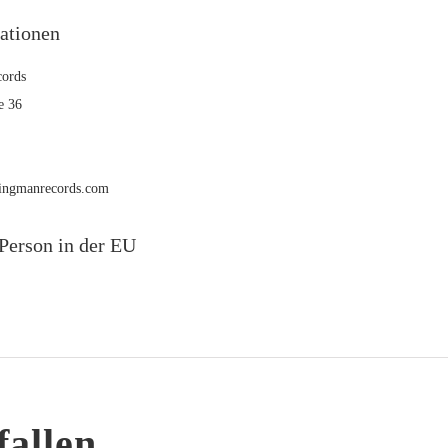
mationen
ords
e 36
rmingmanrecords.com
Person in der EU
fallen …