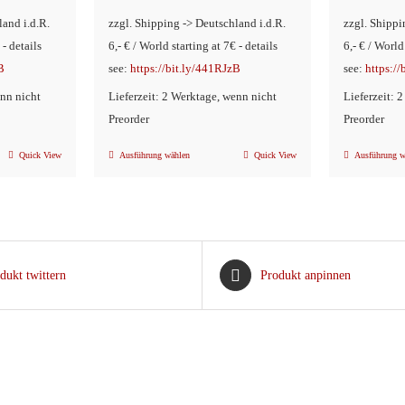
land i.d.R.
zzgl. Shipping -> Deutschland i.d.R.
zzgl. Shippi
 - details
6,- € / World starting at 7€ - details
6,- € / World
B
see:
https://bit.ly/441RJzB
see:
https:/
enn nicht
Lieferzeit: 2 Werktage, wenn nicht
Lieferzeit: 
Preorder
Preorder
Quick View
Ausführung wählen
Quick View
Ausführung w
Dieses
Produkt
weist
mehrere
n
Varianten
dukt twittern
Produkt anpinnen
auf.
Die
Optionen
können
auf