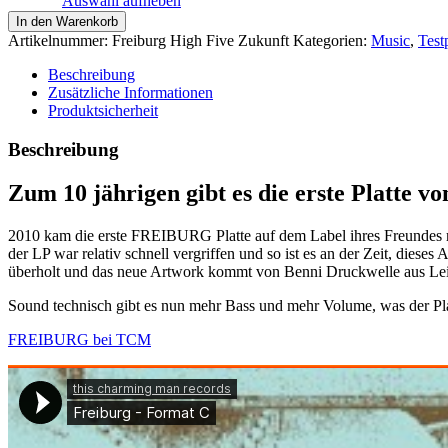
Auswahl aufheben
Freiburg
In den Warenkorb
-
Artikelnummer:
Freiburg High Five Zukunft
Kategorien:
Music
,
Test
High
Five
Beschreibung
Zukunft
Zusätzliche Informationen
(Remaster)
Produktsicherheit
LP
Menge
Beschreibung
Zum 10 jährigen gibt es die erste Platte
2010 kam die erste FREIBURG Platte auf dem Label ihres Freundes ra
der LP war relativ schnell vergriffen und so ist es an der Zeit, d
überholt und das neue Artwork kommt von Benni Druckwelle aus Lei
Sound technisch gibt es nun mehr Bass und mehr Volume, was der Plat
FREIBURG bei TCM