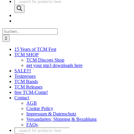
Products
search
Suche
nach:
15 Years of TCM Fest
TCM SHOP
TCM Discogs Shop
get your mp3 downloads here
SALE!!!
Testpresses
TCM Bands
TCM Releases
free TCM-Comp!
Contact
AGB
Cookie Policy
Impressum & Datenschutz
Versandarten, Shipping & Bezahlung
FAQs
Products