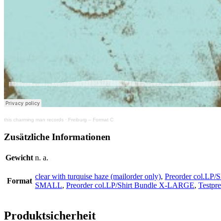
this charming man records
·
Freiburg – Format C
Zusätzliche Informationen
Gewicht
n. a.
clear with turquise haze (mailorder only)
,
Preorder col.LP
Format
SMALL
,
Preorder col.LP/Shirt Bundle X-LARGE
,
Testpr
Produktsicherheit