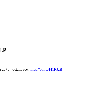
 LP
 at 7€ - details see:
https://bit.ly/441RJzB