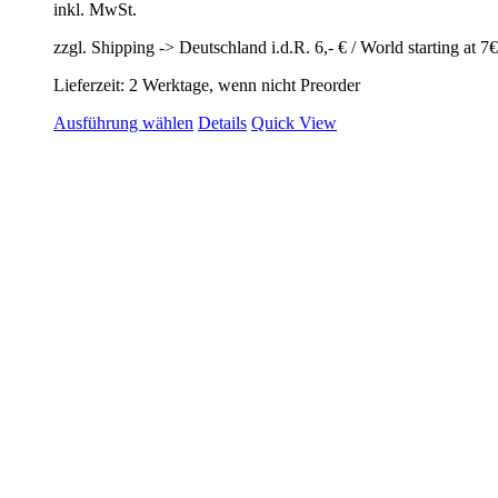
inkl. MwSt.
zzgl. Shipping -> Deutschland i.d.R. 6,- € / World starting at 7€
Lieferzeit: 2 Werktage, wenn nicht Preorder
Dieses
Ausführung wählen
Details
Quick View
Produkt
weist
mehrere
Varianten
auf.
Die
Optionen
können
auf
der
Produktseite
gewählt
werden