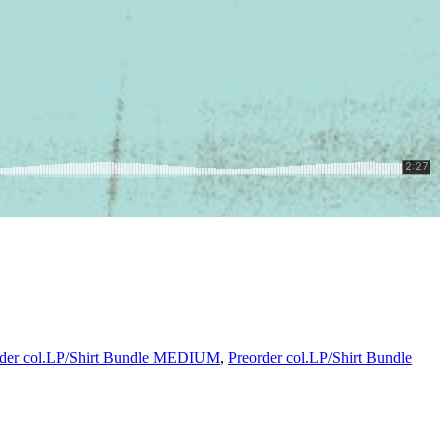
rder col.LP/Shirt Bundle MEDIUM
,
Preorder col.LP/Shirt Bundle