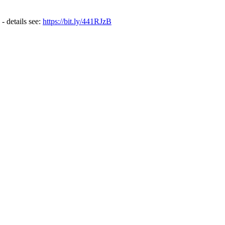
 - details see:
https://bit.ly/441RJzB