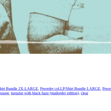
/Shirt Bundle 2X-LARGE
,
Preorder col.LP/Shirt Bundle LARGE
,
Preo
essung
,
turquise with black haze (mailorder edition)
,
clear