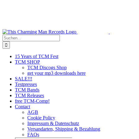
Zum
Inhalt
springen
Suche
nach:
15 Years of TCM Fest
TCM SHOP
TCM Discogs Shop
get your mp3 downloads here
SALE!!!
Testpresses
TCM Bands
TCM Releases
free TCM-Comp!
Contact
AGB
Cookie Policy
Impressum & Datenschutz
Versandarten, Shipping & Bezahlung
FAQs