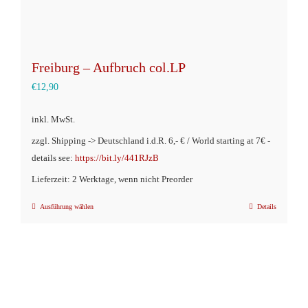
werden
Freiburg – Aufbruch col.LP
€
12,90
inkl. MwSt.
zzgl. Shipping -> Deutschland i.d.R. 6,- € / World starting at 7€ -
details see:
https://bit.ly/441RJzB
Lieferzeit: 2 Werktage, wenn nicht Preorder
Ausführung wählen
Details
Dieses
Produkt
weist
mehrere
Varianten
auf.