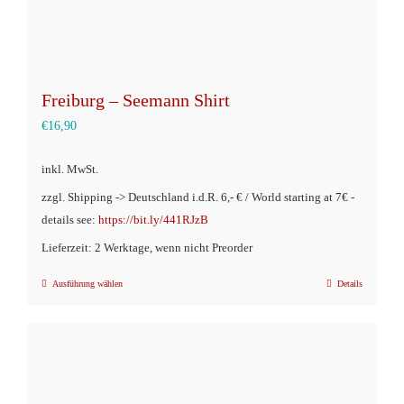
Freiburg – Seemann Shirt
€
16,90
inkl. MwSt.
zzgl. Shipping -> Deutschland i.d.R. 6,- € / World starting at 7€ -
details see:
https://bit.ly/441RJzB
Lieferzeit: 2 Werktage, wenn nicht Preorder
Ausführung wählen
Details
Dieses
Produkt
weist
mehrere
Varianten