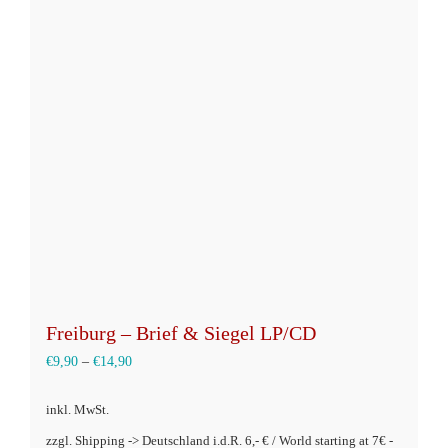
auf.
Die
Optionen
können
auf
der
Produktseite
gewählt
werden
Freiburg – Brief & Siegel LP/CD
€
9,90
–
€
14,90
inkl. MwSt.
zzgl. Shipping -> Deutschland i.d.R. 6,- € / World starting at 7€ -