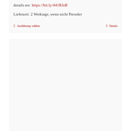
details see:
https://bit.ly/441RJzB
Lieferzeit: 2 Werktage, wenn nicht Preorder
Ausführung wählen
Details
Dieses
Produkt
weist
mehrere
Varianten
auf.
Die
Optionen
können
auf
der
Produktseite
gewählt