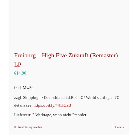
Freiburg – High Five Zukunft (Remaster)
LP
€
14,90
inkl. MwSt.
zzgl. Shipping -> Deutschland i.d.R. 6,- € / World starting at 7€ -
details see:
https://bit.ly/441RJzB
Lieferzeit: 2 Werktage, wenn nicht Preorder
Ausführung wählen
Details
Dieses
Produkt