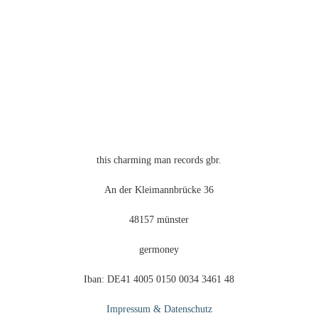
Die
Optionen
können
auf
der
Produktseite
gewählt
werden
this charming man records gbr.
An der Kleimannbrücke 36
48157 münster
germoney
Iban: DE41 4005 0150 0034 3461 48
Impressum & Datenschutz