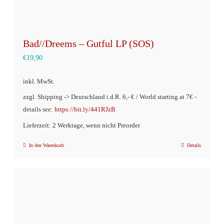
Bad//Dreems – Gutful LP (SOS)
€
19,90
inkl. MwSt.
zzgl. Shipping -> Deutschland i.d.R. 6,- € / World starting at 7€ -
details see:
https://bit.ly/441RJzB
Lieferzeit: 2 Werktage, wenn nicht Preorder
In den Warenkorb
Details