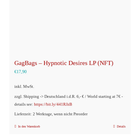
der
Produktseite
gewählt
werden
GagBags – Hypnotic Desires LP (NFT)
€
17,90
inkl. MwSt.
zzgl. Shipping -> Deutschland i.d.R. 6,- € / World starting at 7€ -
details see:
https://bit.ly/441RJzB
Lieferzeit: 2 Werktage, wenn nicht Preorder
In den Warenkorb
Details