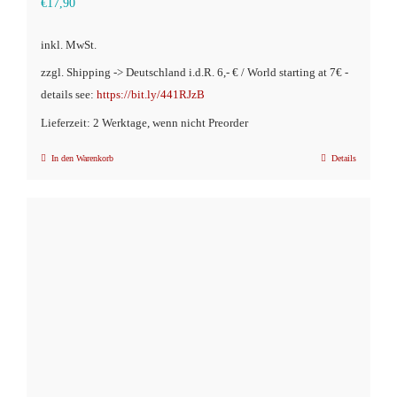
€
17,90
inkl. MwSt.
zzgl. Shipping -> Deutschland i.d.R. 6,- € / World starting at 7€ -
details see:
https://bit.ly/441RJzB
Lieferzeit: 2 Werktage, wenn nicht Preorder
In den Warenkorb
Details