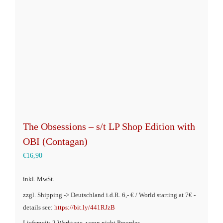
The Obsessions – s/t LP Shop Edition with
OBI (Contagan)
€
16,90
inkl. MwSt.
zzgl. Shipping -> Deutschland i.d.R. 6,- € / World starting at 7€ -
details see:
https://bit.ly/441RJzB
Lieferzeit: 2 Werktage, wenn nicht Preorder