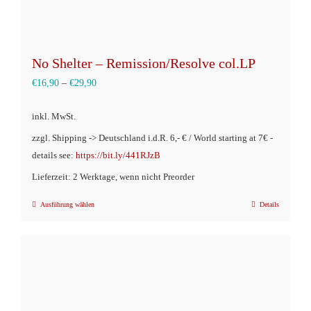
No Shelter – Remission/Resolve col.LP
€
16,90
–
€
29,90
inkl. MwSt.
zzgl. Shipping -> Deutschland i.d.R. 6,- € / World starting at 7€ -
details see:
https://bit.ly/441RJzB
Lieferzeit: 2 Werktage, wenn nicht Preorder
Ausführung wählen
Details
Dieses
Produkt
weist
mehrere
Varianten
auf.