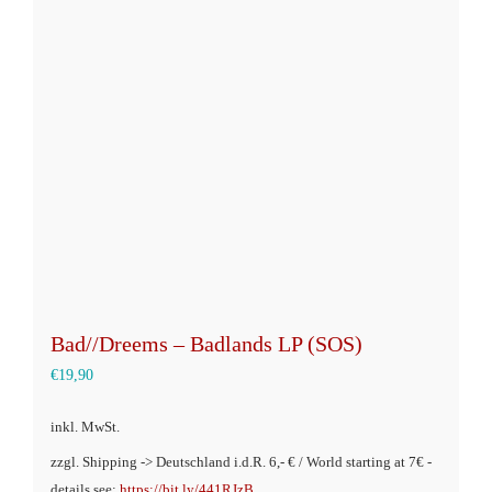
Die
Optionen
können
auf
der
Produktseite
gewählt
werden
Bad//Dreems – Badlands LP (SOS)
€
19,90
inkl. MwSt.
zzgl. Shipping -> Deutschland i.d.R. 6,- € / World starting at 7€ -
details see:
https://bit.ly/441RJzB