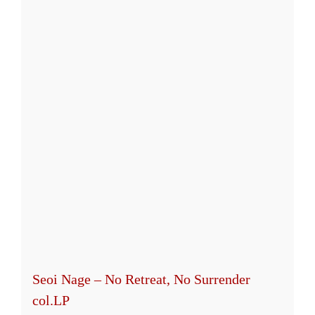
mehrere
Varianten
auf.
Die
Optionen
können
auf
der
Produktseite
gewählt
werden
Seoi Nage – No Retreat, No Surrender
col.LP