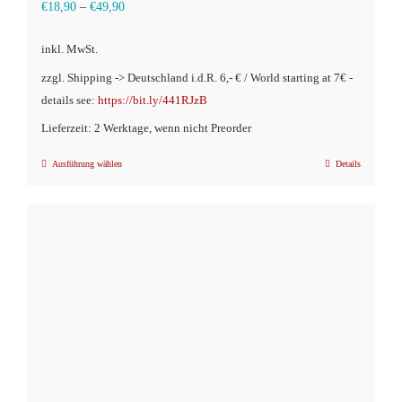
€
18,90
–
€
49,90
inkl. MwSt.
zzgl. Shipping -> Deutschland i.d.R. 6,- € / World starting at 7€ -
details see:
https://bit.ly/441RJzB
Lieferzeit: 2 Werktage, wenn nicht Preorder
Ausführung wählen
Details
Dieses
Produkt
weist
mehrere
Varianten
auf.
Die
Optionen
können
auf