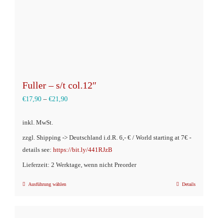
Fuller – s/t col.12″
€
17,90
–
€
21,90
inkl. MwSt.
zzgl. Shipping -> Deutschland i.d.R. 6,- € / World starting at 7€ -
details see:
https://bit.ly/441RJzB
Lieferzeit: 2 Werktage, wenn nicht Preorder
Ausführung wählen
Details
Dieses
Produkt
weist