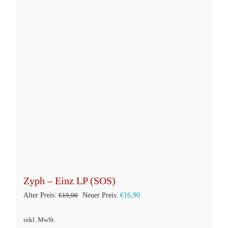
Zyph – Einz LP (SOS)
Ursprünglicher
Aktueller
Alter Preis:
€
19,90
Neuer Preis:
€
16,90
Preis
Preis
inkl. MwSt.
war:
ist: