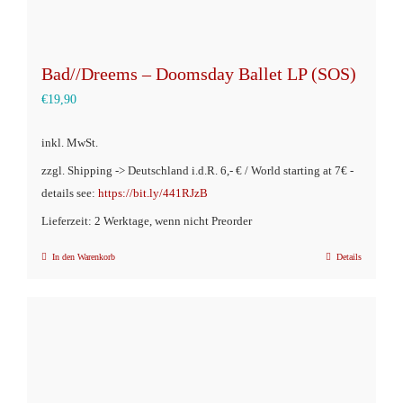
Bad//Dreems – Doomsday Ballet LP (SOS)
€
19,90
inkl. MwSt.
zzgl. Shipping -> Deutschland i.d.R. 6,- € / World starting at 7€ -
details see:
https://bit.ly/441RJzB
Lieferzeit: 2 Werktage, wenn nicht Preorder
In den Warenkorb
Details