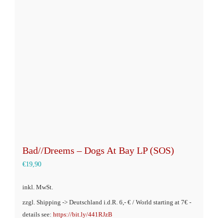
Bad//Dreems – Dogs At Bay LP (SOS)
€
19,90
inkl. MwSt.
zzgl. Shipping -> Deutschland i.d.R. 6,- € / World starting at 7€ -
details see:
https://bit.ly/441RJzB