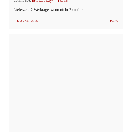
details see:
https://bit.ly/441RJzB
Lieferzeit: 2 Werktage, wenn nicht Preorder
In den Warenkorb
Details