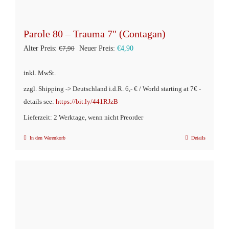
Parole 80 – Trauma 7″ (Contagan)
Ursprünglicher
Aktueller
Alter Preis:
€
7,90
Neuer Preis:
€
4,90
Preis
Preis
inkl. MwSt.
war:
ist:
zzgl. Shipping -> Deutschland i.d.R. 6,- € / World starting at 7€ -
€7,90
€4,90.
details see:
https://bit.ly/441RJzB
Lieferzeit: 2 Werktage, wenn nicht Preorder
In den Warenkorb
Details