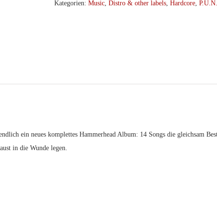
über
Kategorien:
Music
,
Distro & other labels
,
Hardcore
,
P.U.N
Deutschland
LP
(Holy
Ghost)
Menge
endlich ein neues komplettes Hammerhead Album: 14 Songs die gleichsam Best
aust in die Wunde legen.