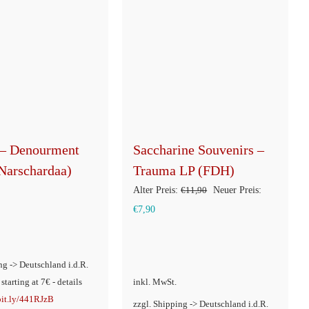
 – Denourment
Saccharine Souvenirs –
(Narschardaa)
Trauma LP (FDH)
Ursprünglicher
Alter Preis:
€
11,90
Neuer Preis:
Aktueller
Preis
€
7,90
Preis
war:
ist:
€11,90
ng -> Deutschland i.d.R.
€7,90.
 starting at 7€ - details
inkl. MwSt.
/bit.ly/441RJzB
zzgl. Shipping -> Deutschland i.d.R.