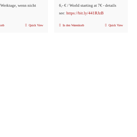
2 Werktage, wenn nicht
6,- € / World starting at 7€ - details
see:
https://bit.ly/441RJzB
korb
Quick View
In den Warenkorb
Quick View