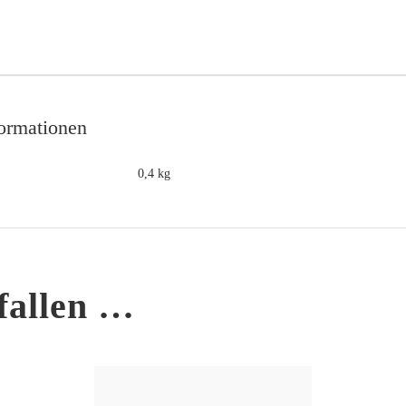
formationen
0,4 kg
fallen …