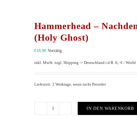
Hammerhead – Nachden
(Holy Ghost)
€
18,90
Vorrätig
inkl. MwSt.
zzgl. Shipping -> Deutschland i.d.R. 6,- € / World s
Lieferzeit: 2 Werktage, wenn nicht Preorder
IN DEN WARENKORB
Hammerhead
–
Nachdenken