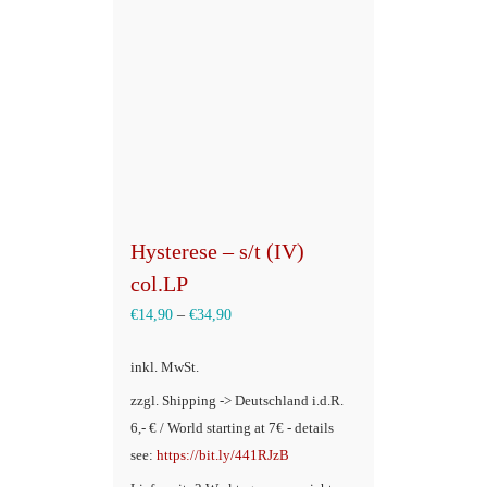
Hysterese – s/t (IV)
col.LP
€
14,90
–
€
34,90
inkl. MwSt.
zzgl. Shipping -> Deutschland i.d.R.
6,- € / World starting at 7€ - details
see:
https://bit.ly/441RJzB