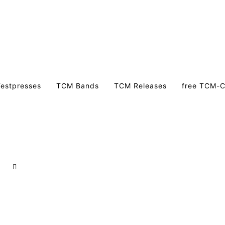
estpresses
TCM Bands
TCM Releases
free TCM-