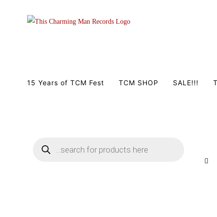
Zum
Inhalt
springen
15 Years of TCM Fest
TCM SHOP
SALE!!!
T
Products
search