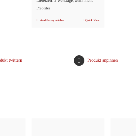
Lieferzeit: 2 Werktage, wenn nicht
Preorder
Ausführung wählen
Quick View
Dieses
Produkt
weist
mehrere
Varianten
dukt twittern
Produkt anpinnen
auf.
Die
Optionen
können
auf
der
Produktseite
gewählt
werden