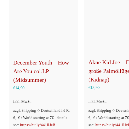
Akne Kid Joe – 
December Youth – How
große Palmöllüg
Are You col.LP
(Kidnap)
(Midsummer)
€
13,90
€
14,90
inkl. MwSt.
inkl. MwSt.
zzgl. Shipping -> Deutschland i.d.R.
zzgl. Shipping -> Deutsch
6,- € / World starting at 7€ - details
6,- € / World starting at 7€
see:
https://bit.ly/441RJzB
see:
https://bit.ly/441RJz