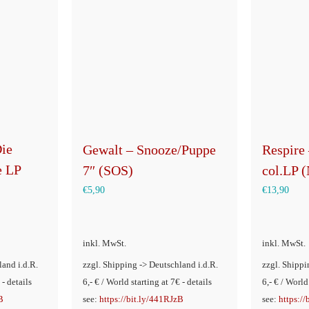
Die
Gewalt – Snooze/Puppe
Respire
e LP
7″ (SOS)
col.LP 
€
5,90
€
13,90
inkl. MwSt.
inkl. MwSt.
land i.d.R.
zzgl. Shipping -> Deutschland i.d.R.
zzgl. Shippi
 - details
6,- € / World starting at 7€ - details
6,- € / World
B
see:
https://bit.ly/441RJzB
see:
https:/