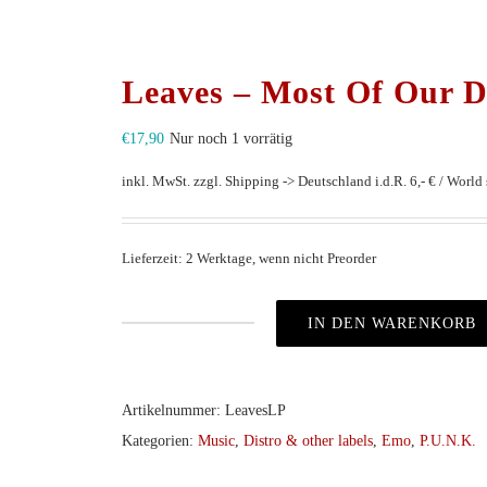
Leaves – Most Of Our D
€
17,90
Nur noch 1 vorrätig
inkl. MwSt.
zzgl. Shipping -> Deutschland i.d.R. 6,- € / World s
Lieferzeit: 2 Werktage, wenn nicht Preorder
IN DEN WARENKORB
Leaves
–
Most
Artikelnummer:
LeavesLP
Of
Kategorien:
Music
,
Distro & other labels
,
Emo
,
P.U.N.K.
Our