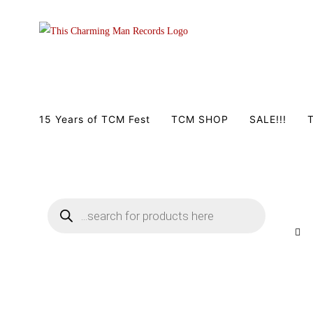
Zum
Inhalt
springen
15 Years of TCM Fest
TCM SHOP
SALE!!!
T
Products
search