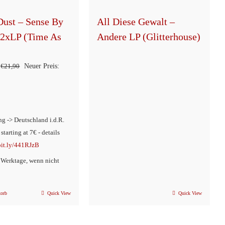
Dust – Sense By
All Diese Gewalt –
 2xLP (Time As
Andere LP (Glitterhouse)
Ursprünglicher
€
21,90
Neuer Preis:
ller
Preis
war:
€21,90
ng -> Deutschland i.d.R.
0.
 starting at 7€ - details
/bit.ly/441RJzB
2 Werktage, wenn nicht
korb
Quick View
Quick View