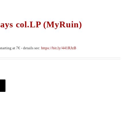
ays col.LP (MyRuin)
tarting at 7€ - details see:
https://bit.ly/441RJzB