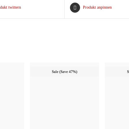
Varianten
dukt twittern
Produkt anpinnen
auf.
Die
Optionen
können
auf
der
Produktseite
gewählt
Sale (Save 47%)
S
werden