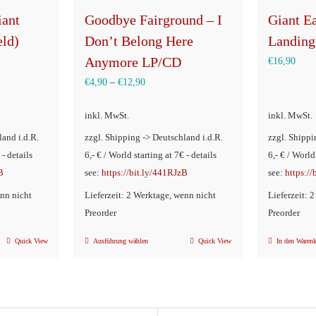
iant
Goodbye Fairground – I
Giant E
eld)
Don’t Belong Here
Landing
Anymore LP/CD
€
16,90
€
4,90
–
€
12,90
inkl. MwSt.
inkl. MwSt.
land i.d.R.
zzgl. Shipping -> Deutschland i.d.R.
zzgl. Shippi
 - details
6,- € / World starting at 7€ - details
6,- € / World
B
see:
https://bit.ly/441RJzB
see:
https:/
enn nicht
Lieferzeit: 2 Werktage, wenn nicht
Lieferzeit: 
Preorder
Preorder
Quick View
Ausführung wählen
Quick View
In den Waren
Dieses
Produkt
weist
mehrere