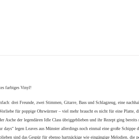
Days
col.LP
(MyRuin)
Menge
es farbiges Vinyl!
nfach: drei Freunde, zwei Stimmen, Gitarre, Bass und Schlagzeug, eine nachha
Vorliebe für poppige Ohrwürmer – viel mehr braucht es nicht für eine Platte, d
der Asche der legendären Idle Class übriggeblieben und ihr Rezept ging bereits 
 days“ legen Leaves aus Münster allerdings noch einmal eine große Schippe dra
lieben sind das Gespür für ebenso hartnäckige wie eingängige Melodien, die 