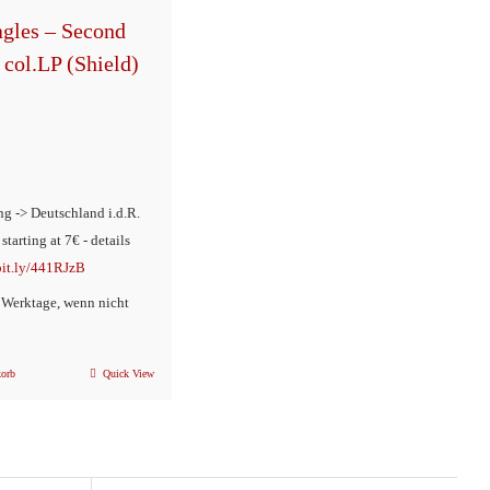
agles – Second
 col.LP (Shield)
ng -> Deutschland i.d.R.
 starting at 7€ - details
/bit.ly/441RJzB
2 Werktage, wenn nicht
korb
Quick View