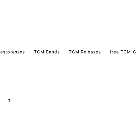
estpresses
TCM Bands
TCM Releases
free TCM-