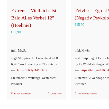
Extrem – Vielleicht Ist
Tvivler – Ego LP
Bald Alles Vorbei 12″
(Negativ Psykolo
(Hoehnie)
€
15,90
€
12,90
inkl. MwSt.
inkl. MwSt.
zzgl. Shipping -> Deutschland i.d.R.
zzgl. Shipping -> Deutsch
6,- € / World starting at 7€ - details
6,- € / World starting at 7€
see:
https://bit.ly/441RJzB
see:
https://bit.ly/441RJz
Lieferzeit: 2 Werktage, wenn nicht
Lieferzeit: 2 Werktage, w
Preorder
Preorder
In den Warenkorb
Quick View
Ausführung wählen
Dieses
Produkt
weist