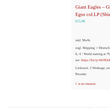
Giant Eagles – G
Egos col.LP (Shi
€
15,90
inkl. MwSt.
zzgl. Shipping -> Deutsch
6,- € / World starting at 7€
see:
https://bit.ly/441RJz
Lieferzeit: 2 Werktage, w
Preorder
In den Warenkorb