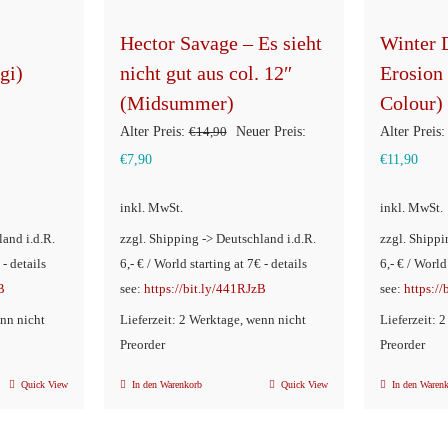
Hector Savage – Es sieht
Winter 
gi)
nicht gut aus col. 12″
Erosion
(Midsummer)
Colour)
Ursprünglicher
Alter Preis:
€
14,90
Neuer Preis:
Alter Preis:
Aktueller
Preis
Aktue
€
7,90
€
11,90
Preis
war:
Preis
inkl. MwSt.
inkl. MwSt.
ist:
€14,90
ist:
land i.d.R.
zzgl. Shipping -> Deutschland i.d.R.
zzgl. Shippi
€7,90.
€11,9
 - details
6,- € / World starting at 7€ - details
6,- € / World
B
see:
https://bit.ly/441RJzB
see:
https:/
enn nicht
Lieferzeit: 2 Werktage, wenn nicht
Lieferzeit: 
Preorder
Preorder
Quick View
In den Warenkorb
Quick View
In den Waren