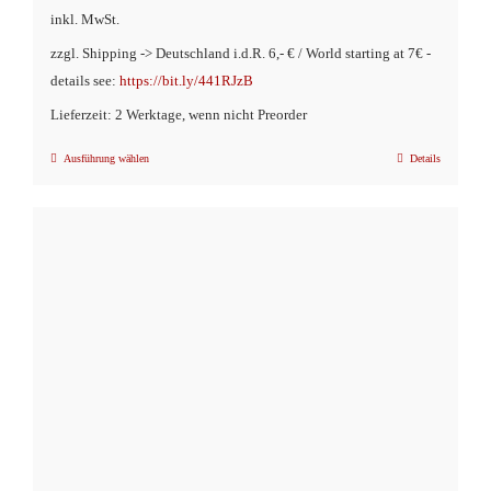
inkl. MwSt.
zzgl. Shipping -> Deutschland i.d.R. 6,- € / World starting at 7€ -
details see:
https://bit.ly/441RJzB
Lieferzeit: 2 Werktage, wenn nicht Preorder
Ausführung wählen
Details
Dieses
Produkt
weist
mehrere
Varianten
auf.
Die
Optionen
können
auf
der