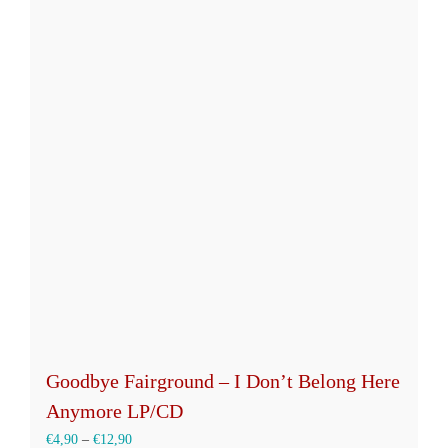
mehrere
Varianten
auf.
Die
Optionen
können
auf
der
Produktseite
gewählt
werden
Goodbye Fairground – I Don’t Belong Here
Anymore LP/CD
€
4,90
–
€
12,90