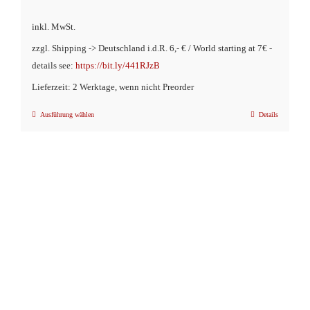
inkl. MwSt.
zzgl. Shipping -> Deutschland i.d.R. 6,- € / World starting at 7€ -
details see:
https://bit.ly/441RJzB
Lieferzeit: 2 Werktage, wenn nicht Preorder
Ausführung wählen
Details
Dieses
Produkt
weist
mehrere
Varianten
auf.
Die
Optionen
können
auf