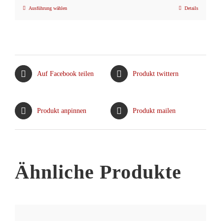
Ausführung wählen
Details
Dieses
Produkt
weist
mehrere
Varianten
Auf Facebook teilen
Produkt twittern
auf.
Die
Optionen
Produkt anpinnen
Produkt mailen
können
auf
der
Produktseite
Ähnliche Produkte
gewählt
werden