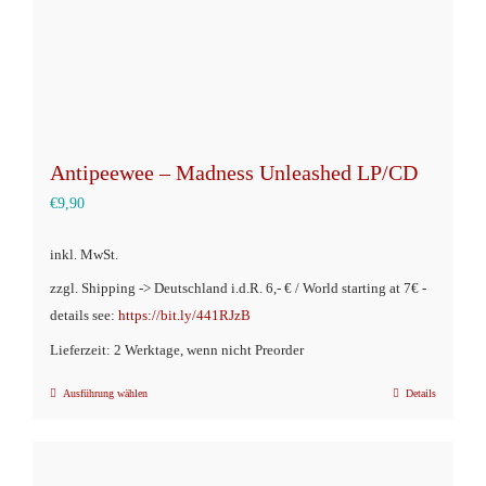
Produktseite
gewählt
werden
Antipeewee – Madness Unleashed LP/CD
€
9,90
inkl. MwSt.
zzgl. Shipping -> Deutschland i.d.R. 6,- € / World starting at 7€ -
details see:
https://bit.ly/441RJzB
Lieferzeit: 2 Werktage, wenn nicht Preorder
Ausführung wählen
Details
Dieses
Produkt
weist