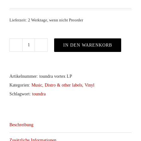
Lieferzeit: 2 Werktage, wenn nicht Preorder
IN DEN WARENKORB
Toundra
–
Vortex
col.LP
Artikelnummer:
toundra vortex LP
(Hand
Kategorien:
Music
,
Distro & other labels
,
Vinyl
Of
Schlagwort:
toundra
Doom)
Menge
Beschreibung
Zusätzliche Informationen