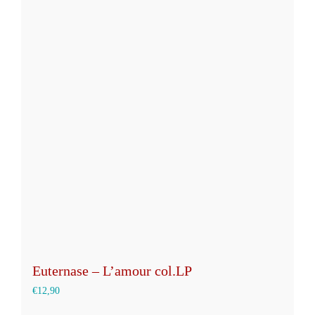
mehrere
Varianten
auf.
Die
Optionen
können
auf
der
Produktseite
gewählt
werden
Euternase – L’amour col.LP
€
12,90