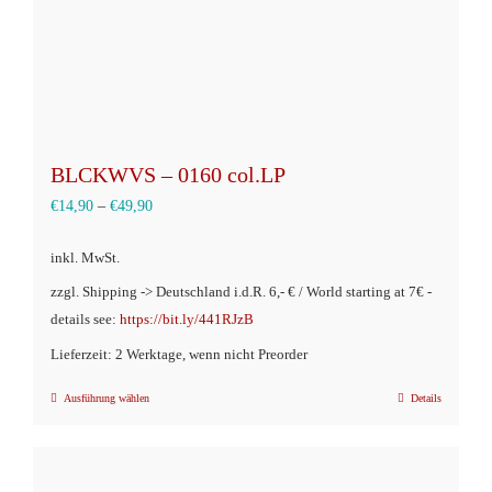
BLCKWVS – 0160 col.LP
€
14,90
–
€
49,90
inkl. MwSt.
zzgl. Shipping -> Deutschland i.d.R. 6,- € / World starting at 7€ -
details see:
https://bit.ly/441RJzB
Lieferzeit: 2 Werktage, wenn nicht Preorder
Ausführung wählen
Details
Dieses
Produkt
weist