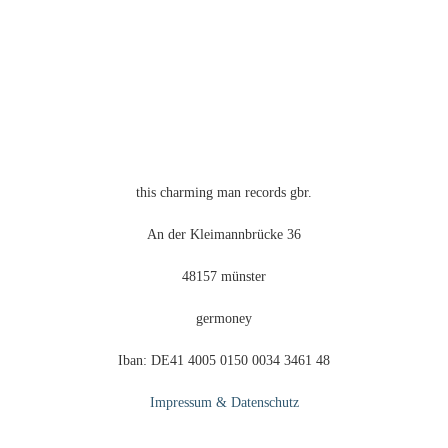
der
Produktseite
gewählt
werden
this charming man records gbr.
An der Kleimannbrücke 36
48157 münster
germoney
Iban: DE41 4005 0150 0034 3461 48
Impressum & Datenschutz