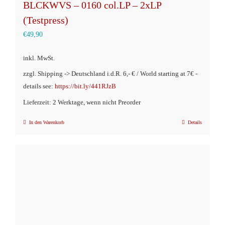
BLCKWVS – 0160 col.LP – 2xLP
(Testpress)
€
49,90
inkl. MwSt.
zzgl. Shipping -> Deutschland i.d.R. 6,- € / World starting at 7€ -
details see:
https://bit.ly/441RJzB
Lieferzeit: 2 Werktage, wenn nicht Preorder
In den Warenkorb
Details