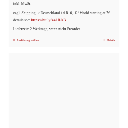
inkl. MwSt.
zzgl. Shipping -> Deutschland i.d.R. 6,- € / World starting at 7€ -
details see:
https://bit.ly/441RJzB
Lieferzeit: 2 Werktage, wenn nicht Preorder
Ausführung wählen
Details
Dieses
Produkt
weist
mehrere
Varianten
auf.
Die
Optionen
können
auf
der