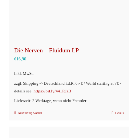
Produktseite
gewählt
werden
Die Nerven – Fluidum LP
€
16,90
inkl. MwSt.
zzgl. Shipping -> Deutschland i.d.R. 6,- € / World starting at 7€ -
details see:
https://bit.ly/441RJzB
Lieferzeit: 2 Werktage, wenn nicht Preorder
Ausführung wählen
Details
Dieses
Produkt
weist