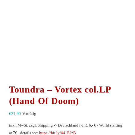
Toundra – Vortex col.LP
(Hand Of Doom)
€
21,90
Vorrätig
inkl. MwSt.
zzgl. Shipping -> Deutschland i.d.R. 6,- € / World starting
at 7€ - details see:
https://bit.ly/441RJzB