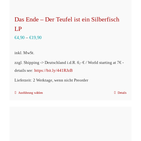
Das Ende – Der Teufel ist ein Silberfisch
LP
€
4,90
–
€
19,90
inkl. MwSt.
zzgl. Shipping -> Deutschland i.d.R. 6,- € / World starting at 7€ -
details see:
https://bit.ly/441RJzB
Lieferzeit: 2 Werktage, wenn nicht Preorder
Ausführung wählen
Details
Dieses
Produkt
weist
mehrere
Varianten
auf.