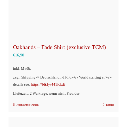
Oakhands – Fade Shirt (exclusive TCM)
€
16,90
inkl. MwSt.
zzgl. Shipping -> Deutschland i.d.R. 6,- € / World starting at 7€ -
details see:
https://bit.ly/441RJzB
Lieferzeit: 2 Werktage, wenn nicht Preorder
Ausführung wählen
Details
Dieses
Produkt
weist