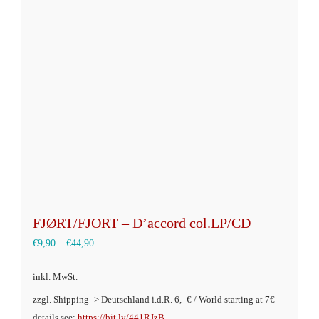
Die
Optionen
können
auf
der
Produktseite
gewählt
werden
FJØRT/FJORT – D’accord col.LP/CD
€
9,90
–
€
44,90
inkl. MwSt.
zzgl. Shipping -> Deutschland i.d.R. 6,- € / World starting at 7€ -
details see:
https://bit.ly/441RJzB