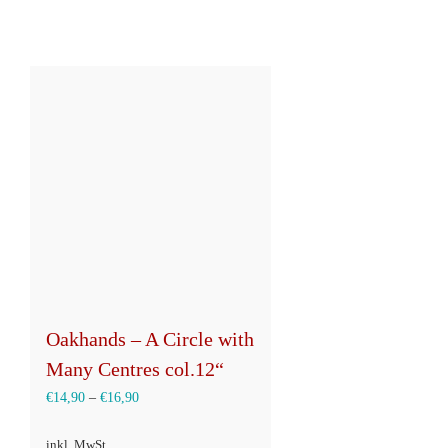
Oakhands – A Circle with
Many Centres col.12“
€
14,90
–
€
16,90
inkl. MwSt.