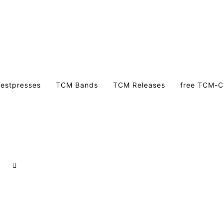
estpresses
TCM Bands
TCM Releases
free TCM-