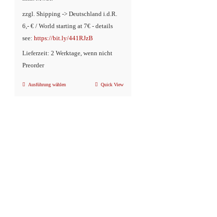
zzgl. Shipping -> Deutschland i.d.R.
6,- € / World starting at 7€ - details
see:
https://bit.ly/441RJzB
Lieferzeit: 2 Werktage, wenn nicht
Preorder
Ausführung wählen
Quick View
Dieses
Produkt
weist
mehrere
Varianten
auf.
Die
Optionen
können
auf