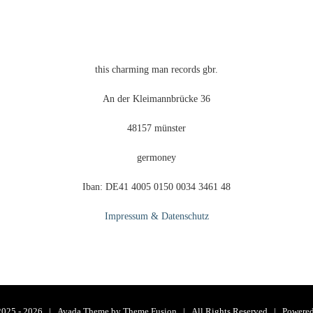
this charming man records gbr.
An der Kleimannbrücke 36
48157 münster
germoney
Iban: DE41 4005 0150 0034 3461 48
Impressum & Datenschutz
2025 -
2026 | Avada Theme by
Theme Fusion
| All Rights Reserved | Powere