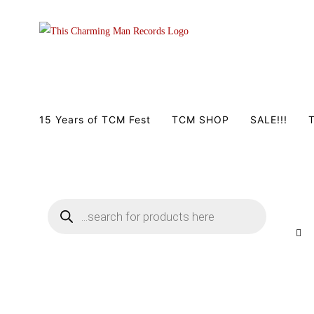
Zum
Inhalt
springen
15 Years of TCM Fest
TCM SHOP
SALE!!!
T
Products
search