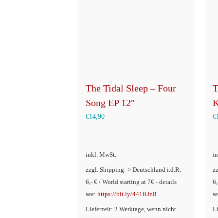
The Tidal Sleep – Four
T
Song EP 12″
K
€
14,90
€
inkl. MwSt.
i
zzgl. Shipping -> Deutschland i.d.R.
z
6,- € / World starting at 7€ - details
6,
see:
https://bit.ly/441RJzB
s
Lieferzeit: 2 Werktage, wenn nicht
L