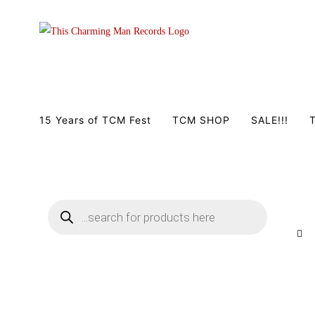
Zum
Inhalt
springen
15 Years of TCM Fest
TCM SHOP
SALE!!!
T
Products
search