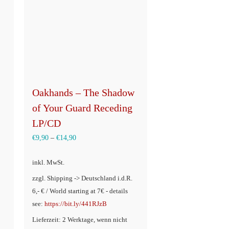
Oakhands – The Shadow
of Your Guard Receding
LP/CD
€
9,90
–
€
14,90
inkl. MwSt.
zzgl. Shipping -> Deutschland i.d.R.
6,- € / World starting at 7€ - details
see:
https://bit.ly/441RJzB
Lieferzeit: 2 Werktage, wenn nicht