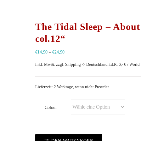
The Tidal Sleep – Abo
col.12“
€
14,90
–
€
24,90
inkl. MwSt.
zzgl. Shipping -> Deutschland i.d.R. 6,- € / World s
Lieferzeit: 2 Werktage, wenn nicht Preorder
Colour
IN DEN WARENKORB