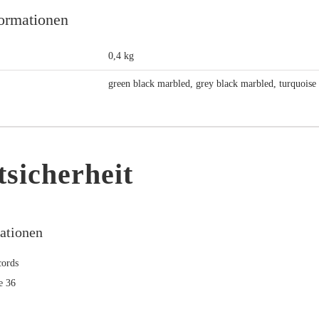
formationen
0,4 kg
green black marbled, grey black marbled, turquoise 
sicherheit
mationen
ords
e 36