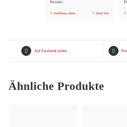
Preorder
P
Ausführung wählen
Quick View
Dieses
Produkt
weist
mehrere
Varianten
Auf Facebook teilen
Pro
auf.
Die
Optionen
können
Ähnliche Produkte
auf
der
Produktseite
gewählt
werden