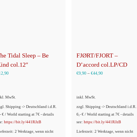
he Tidal Sleep – Be
FJØRT/FJORT –
ind col.12″
D’accord col.LP/CD
12,90
€
9,90
–
€
44,90
nkl. MwSt.
inkl. MwSt.
zgl. Shipping -> Deutschland i.d.R.
zzgl. Shipping -> Deutschland i.d.R.
- € / World starting at 7€ - details
6,- € / World starting at 7€ - details
ee:
https://bit.ly/441RJzB
see:
https://bit.ly/441RJzB
ieferzeit: 2 Werktage, wenn nicht
Lieferzeit: 2 Werktage, wenn nicht