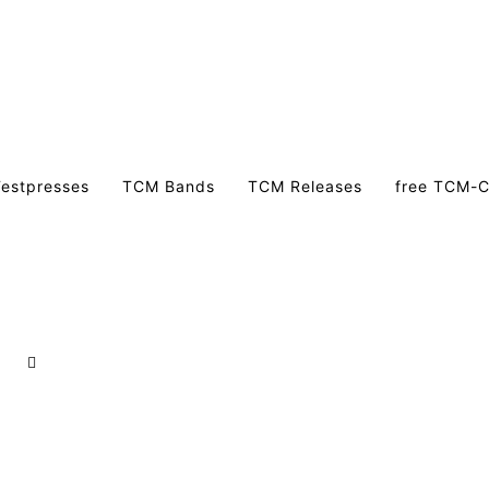
estpresses
TCM Bands
TCM Releases
free TCM-