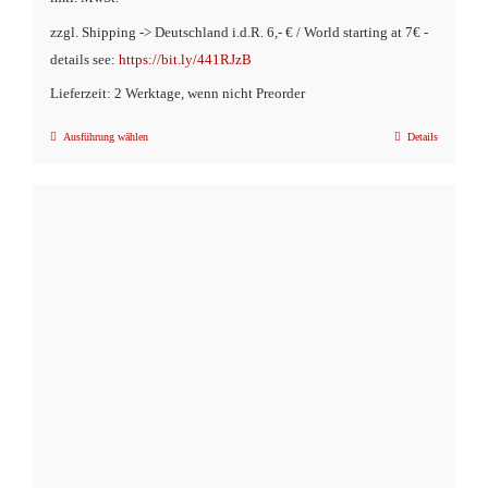
zzgl. Shipping -> Deutschland i.d.R. 6,- € / World starting at 7€ -
details see:
https://bit.ly/441RJzB
Lieferzeit: 2 Werktage, wenn nicht Preorder
Ausführung wählen
Details
Dieses
Produkt
weist
mehrere
Varianten
auf.
Die
Optionen
können
auf
der
Produktseite