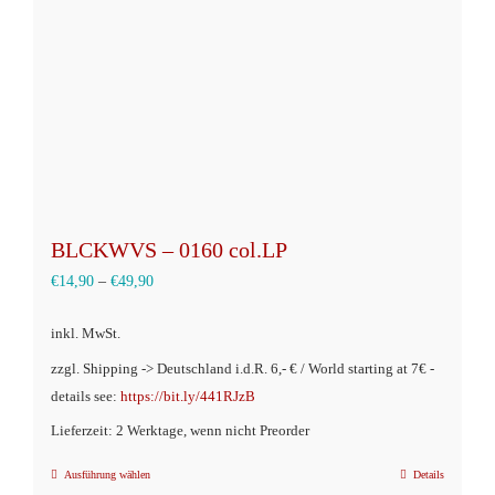
auf
der
Produktseite
gewählt
werden
BLCKWVS – 0160 col.LP
€
14,90
–
€
49,90
inkl. MwSt.
zzgl. Shipping -> Deutschland i.d.R. 6,- € / World starting at 7€ -
details see:
https://bit.ly/441RJzB
Lieferzeit: 2 Werktage, wenn nicht Preorder
Ausführung wählen
Details
Dieses