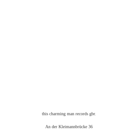
Varianten
auf.
Die
Optionen
können
auf
der
Produktseite
gewählt
werden
this charming man records gbr.
An der Kleimannbrücke 36