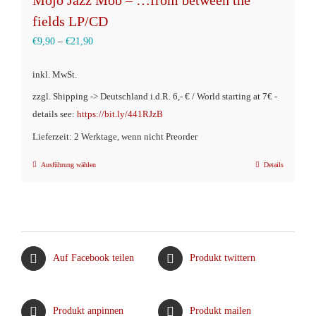
fields LP/CD
€
9,90
–
€
21,90
inkl. MwSt.
zzgl. Shipping -> Deutschland i.d.R. 6,- € / World starting at 7€ -
details see:
https://bit.ly/441RJzB
Lieferzeit: 2 Werktage, wenn nicht Preorder
Ausführung wählen
Details
Dieses
Produkt
weist
mehrere
Varianten
Auf Facebook teilen
Produkt twittern
auf.
Die
Optionen
Produkt anpinnen
Produkt mailen