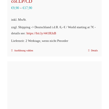
col.LP/CD
€
9,90
–
€
17,90
inkl. MwSt.
zzgl. Shipping -> Deutschland i.d.R. 6,- € / World starting at 7€ -
details see:
https://bit.ly/441RJzB
Lieferzeit: 2 Werktage, wenn nicht Preorder
Ausführung wählen
Details
Dieses
Produkt
weist
mehrere
Varianten
auf.
Die
Optionen
können