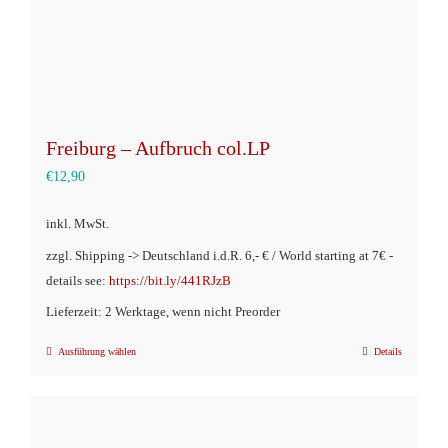
Freiburg – Aufbruch col.LP
€
12,90
inkl. MwSt.
zzgl. Shipping -> Deutschland i.d.R. 6,- € / World starting at 7€ -
details see:
https://bit.ly/441RJzB
Lieferzeit: 2 Werktage, wenn nicht Preorder
Ausführung wählen
Details
Dieses
Produkt
weist
mehrere