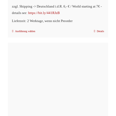
zzgl. Shipping -> Deutschland i.d.R. 6,- € / World starting at 7€ -
details see:
https://bit.ly/441RJzB
Lieferzeit: 2 Werktage, wenn nicht Preorder
Ausführung wählen
Details
Dieses
Produkt
weist
mehrere
Varianten
auf.
Die
Optionen
können
auf
der
Produktseite