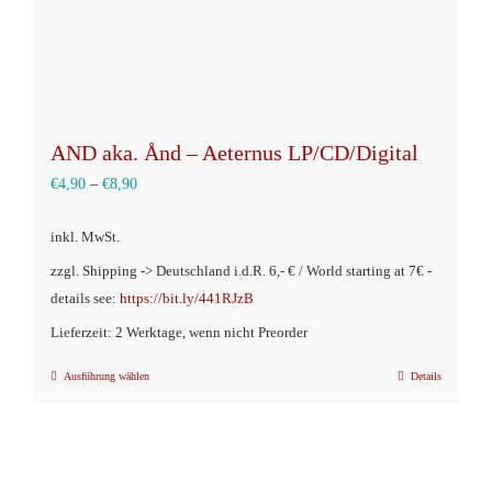
gewählt
werden
AND aka. Ånd – Aeternus LP/CD/Digital
€
4,90
–
€
8,90
inkl. MwSt.
zzgl. Shipping -> Deutschland i.d.R. 6,- € / World starting at 7€ -
details see:
https://bit.ly/441RJzB
Lieferzeit: 2 Werktage, wenn nicht Preorder
Ausführung wählen
Details
Dieses
Produkt
weist
mehrere