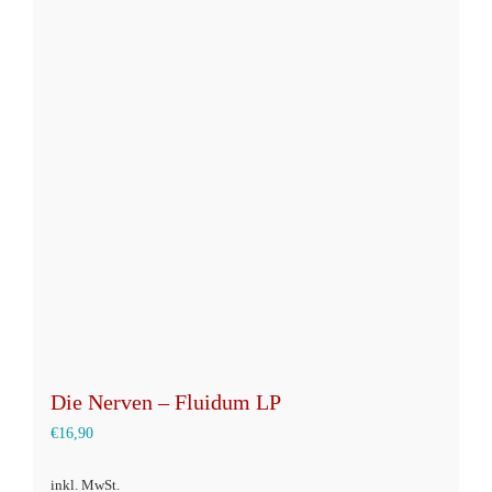
Varianten
auf.
Die
Optionen
können
auf
der
Produktseite
gewählt
werden
Die Nerven – Fluidum LP
€
16,90
inkl. MwSt.