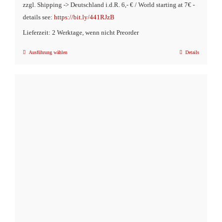
zzgl. Shipping -> Deutschland i.d.R. 6,- € / World starting at 7€ -
details see:
https://bit.ly/441RJzB
Lieferzeit: 2 Werktage, wenn nicht Preorder
Ausführung wählen
Details
Dieses
Produkt
weist
mehrere
Varianten
auf.
Die
Optionen
können
auf
der
Produktseite
gewählt