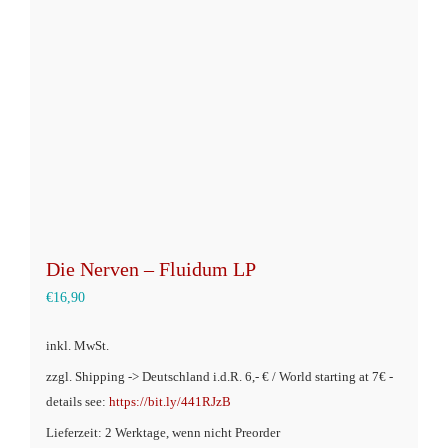
Optionen
können
auf
der
Produktseite
gewählt
werden
Die Nerven – Fluidum LP
€
16,90
inkl. MwSt.
zzgl. Shipping -> Deutschland i.d.R. 6,- € / World starting at 7€ -
details see:
https://bit.ly/441RJzB
Lieferzeit: 2 Werktage, wenn nicht Preorder