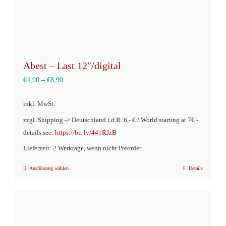
werden
Abest – Last 12″/digital
€
4,90
–
€
8,90
inkl. MwSt.
zzgl. Shipping -> Deutschland i.d.R. 6,- € / World starting at 7€ -
details see:
https://bit.ly/441RJzB
Lieferzeit: 2 Werktage, wenn nicht Preorder
Ausführung wählen
Details
Dieses
Produkt
weist
mehrere