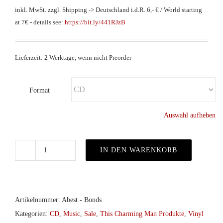
Preis
Preis
inkl. MwSt.
zzgl. Shipping -> Deutschland i.d.R. 6,- € / World starting
war:
ist:
at 7€ - details see:
https://bit.ly/441RJzB
€9,90
€4,90.
Lieferzeit: 2 Werktage, wenn nicht Preorder
Format
Auswahl aufheben
IN DEN WARENKORB
Abest
–
Bonds
Of
Artikelnummer:
Abest - Bonds
Euphoria
Kategorien:
CD
,
Music
,
Sale
,
This Charming Man Produkte
,
Vinyl