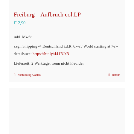
Freiburg – Aufbruch col.LP
€
12,90
inkl. MwSt.
zzgl. Shipping -> Deutschland i.d.R. 6,- € / World starting at 7€ -
details see:
https://bit.ly/441RJzB
Lieferzeit: 2 Werktage, wenn nicht Preorder
Ausführung wählen
Details
Dieses
Produkt
weist
mehrere
Varianten
auf.
Die