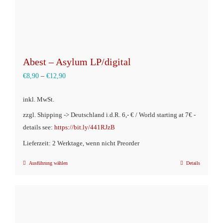
werden
Abest – Asylum LP/digital
€
8,90
–
€
12,90
inkl. MwSt.
zzgl. Shipping -> Deutschland i.d.R. 6,- € / World starting at 7€ -
details see:
https://bit.ly/441RJzB
Lieferzeit: 2 Werktage, wenn nicht Preorder
Ausführung wählen
Details
Dieses
Produkt
weist
mehrere
Varianten