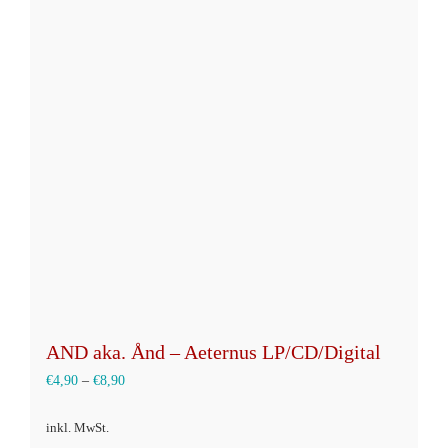
Varianten
auf.
Die
Optionen
können
auf
der
Produktseite
gewählt
werden
AND aka. Ånd – Aeternus LP/CD/Digital
€
4,90
–
€
8,90
inkl. MwSt.