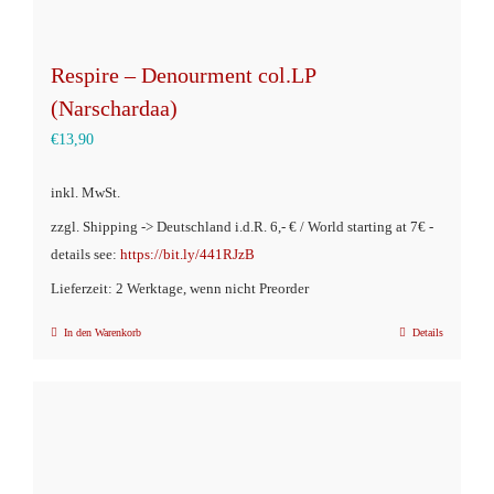
Respire – Denourment col.LP
(Narschardaa)
€
13,90
inkl. MwSt.
zzgl. Shipping -> Deutschland i.d.R. 6,- € / World starting at 7€ -
details see:
https://bit.ly/441RJzB
Lieferzeit: 2 Werktage, wenn nicht Preorder
In den Warenkorb
Details