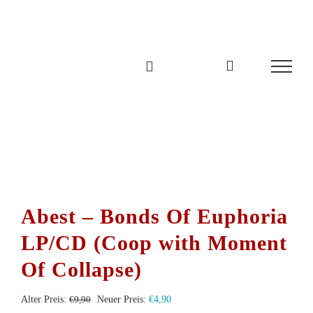
Zum
Inhalt
springen
Abest – Bonds Of Euphoria
LP/CD (Coop with Moment
Of Collapse)
Ursprünglicher
Aktueller
Alter Preis:
€
9,90
Neuer Preis:
€
4,90