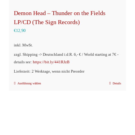
Demon Head – Thunder on the Fields
LP/CD (The Sign Records)
€
12,90
inkl. MwSt.
zzgl. Shipping -> Deutschland i.d.R. 6,- € / World starting at 7€ -
details see:
https://bit.ly/441RJzB
Lieferzeit: 2 Werktage, wenn nicht Preorder
Ausführung wählen
Details
Dieses
Produkt
weist
mehrere
Varianten
auf.