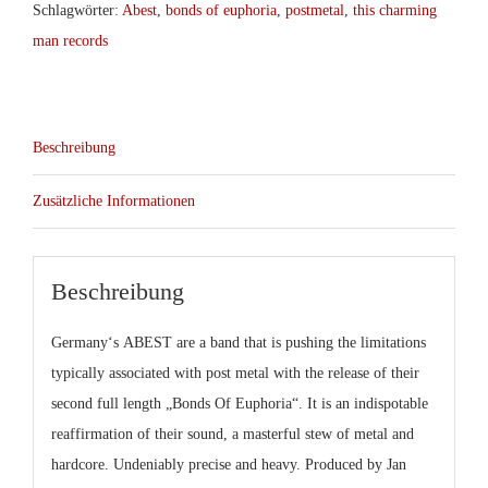
LP/CD
Schlagwörter:
Abest
,
bonds of euphoria
,
postmetal
,
this charming
(Coop
man records
with
Moment
Of
Beschreibung
Collapse)
Menge
Zusätzliche Informationen
Beschreibung
Germany‘s
ABEST
are a band that is pushing the limitations
typically associated with post metal with the release of their
second full length „
Bonds Of Euphoria
“. It is an indispotable
reaffirmation of their sound, a masterful stew of metal and
hardcore. Undeniably precise and heavy. Produced by Jan