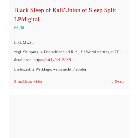
Black Sleep of Kali/Union of Sleep Split
LP/digital
€
6,90
inkl. MwSt.
zzgl. Shipping -> Deutschland i.d.R. 6,- € / World starting at 7€ -
details see:
https://bit.ly/441RJzB
Lieferzeit: 2 Werktage, wenn nicht Preorder
Ausführung wählen
Details
Dieses
Produkt
weist
mehrere
Varianten
auf.
Die