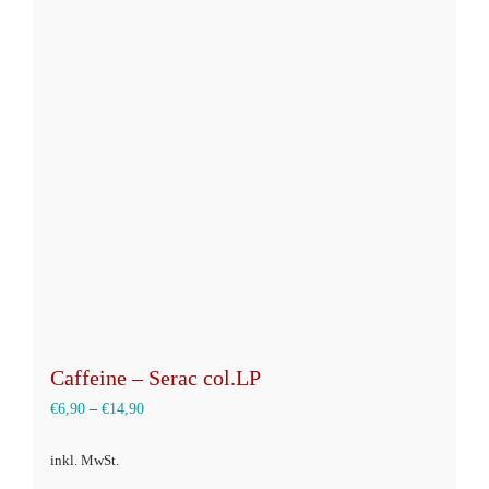
auf.
Die
Optionen
können
auf
der
Produktseite
gewählt
werden
Caffeine – Serac col.LP
€
6,90
–
€
14,90
inkl. MwSt.