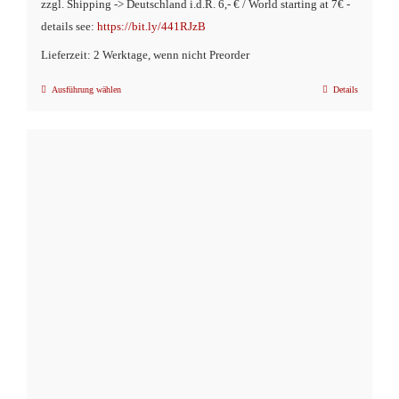
zzgl. Shipping -> Deutschland i.d.R. 6,- € / World starting at 7€ -
details see:
https://bit.ly/441RJzB
Lieferzeit: 2 Werktage, wenn nicht Preorder
Ausführung wählen
Details
Dieses
Produkt
weist
mehrere
Varianten
auf.
Die
Optionen
können
auf
der
Produktseite
gewählt