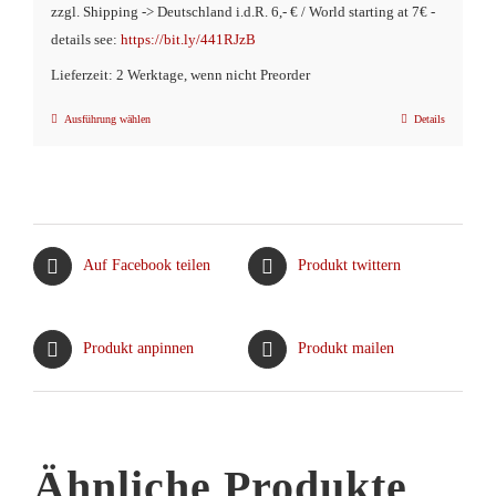
zzgl. Shipping -> Deutschland i.d.R. 6,- € / World starting at 7€ -
details see:
https://bit.ly/441RJzB
Lieferzeit: 2 Werktage, wenn nicht Preorder
Ausführung wählen
Details
Dieses
Produkt
weist
mehrere
Varianten
Auf Facebook teilen
Produkt twittern
auf.
Die
Optionen
Produkt anpinnen
Produkt mailen
können
auf
der
Produktseite
Ähnliche Produkte