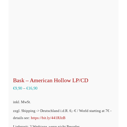
Optionen
können
auf
der
Produktseite
gewählt
werden
Bask – American Hollow LP/CD
€
9,90
–
€
16,90
inkl. MwSt.
zzgl. Shipping -> Deutschland i.d.R. 6,- € / World starting at 7€ -
details see:
https://bit.ly/441RJzB
Lieferzeit: 2 Werktage, wenn nicht Preorder