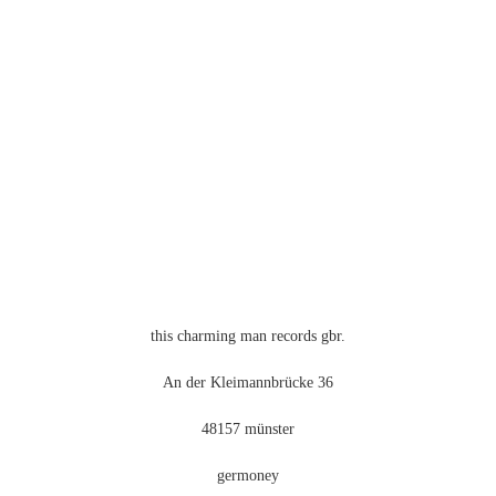
Die
Optionen
können
auf
der
Produktseite
gewählt
werden
this charming man records gbr.
An der Kleimannbrücke 36
48157 münster
germoney