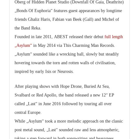
Oberg of Hidden Planet Studio (Downfall Of Gaia, Deathrite)
„
Bonds Of Euphoria
“ features guest appearances by longtime
friends Ghaliz Haris, Fabian van Beek (Gall) and Michel of
the Band Reka.
Founded in late 2011,
ABEST
released their debut
full length
„Asylum“
in May 2014 via This Charming Man Records.
„Asylum“ sounded like a wrecking ball, slowly but steadily
hovering towards the torn and rotten walls of civilisation,
inspired by early Isis or Neurosis.
After playing shows with Hope Drone, Buried At Sea,
Svalbard or Red Apollo, the band released a new 12“ EP
called „Last“ in June 2016 followed by touring all over
central Europe.
While „Asylum“ took a more melodic approach on the classic
post metal sound, „Last“ sounded raw and less atmospheric,
taking a step forward in both songwriting and heavyness.