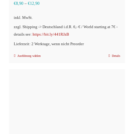
€
8,90
–
€
12,90
inkl. MwSt.
zzgl. Shipping -> Deutschland i.d.R. 6,- € / World starting at 7€ -
details see:
https://bit.ly/441RJzB
Lieferzeit: 2 Werktage, wenn nicht Preorder
Ausführung wählen
Details
Dieses
Produkt
weist
mehrere
Varianten
auf.
Die
Optionen
können
auf