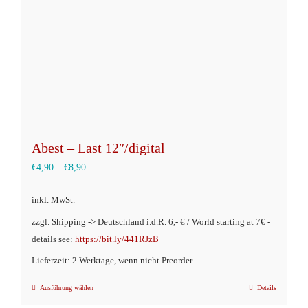
der
Produktseite
gewählt
werden
Abest – Last 12″/digital
€
4,90
–
€
8,90
inkl. MwSt.
zzgl. Shipping -> Deutschland i.d.R. 6,- € / World starting at 7€ -
details see:
https://bit.ly/441RJzB
Lieferzeit: 2 Werktage, wenn nicht Preorder
Ausführung wählen
Details
Dieses