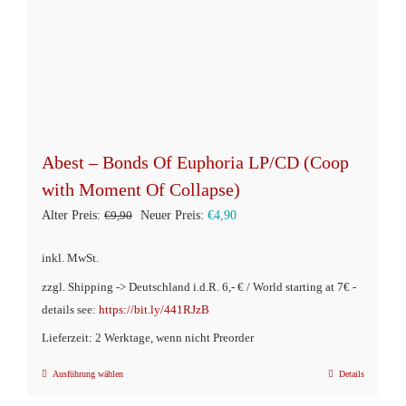
Abest – Bonds Of Euphoria LP/CD (Coop
with Moment Of Collapse)
Ursprünglicher
Aktueller
Alter Preis:
€
9,90
Neuer Preis:
€
4,90
Preis
Preis
inkl. MwSt.
war:
ist:
zzgl. Shipping -> Deutschland i.d.R. 6,- € / World starting at 7€ -
€9,90
€4,90.
details see:
https://bit.ly/441RJzB
Lieferzeit: 2 Werktage, wenn nicht Preorder
Ausführung wählen
Details
Dieses
Produkt