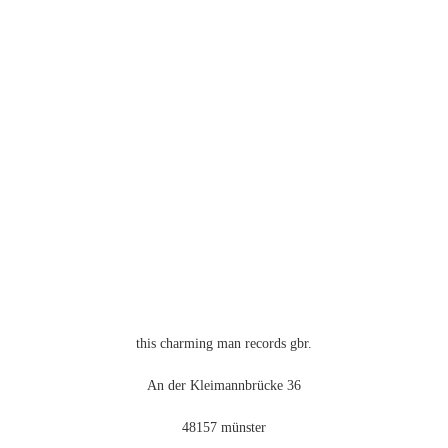
Produkt
weist
mehrere
Varianten
auf.
Die
Optionen
können
auf
der
Produktseite
gewählt
werden
this charming man records gbr.
An der Kleimannbrücke 36
48157 münster