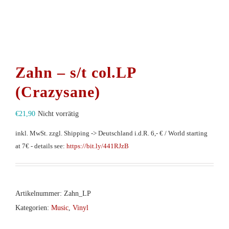
Zahn – s/t col.LP
(Crazysane)
€
21,90
Nicht vorrätig
inkl. MwSt.
zzgl. Shipping -> Deutschland i.d.R. 6,- € / World starting
at 7€ - details see:
https://bit.ly/441RJzB
Artikelnummer:
Zahn_LP
Kategorien:
Music
,
Vinyl