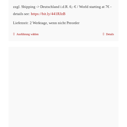
zzgl. Shipping -> Deutschland i.d.R. 6,- € / World starting at 7€ -
details see:
https://bit.ly/441RJzB
Lieferzeit: 2 Werktage, wenn nicht Preorder
Ausführung wählen
Details
Dieses
Produkt
weist
mehrere
Varianten
auf.
Die
Optionen
können
auf
der
Produktseite