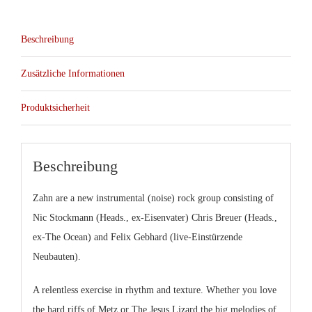
Beschreibung
Zusätzliche Informationen
Produktsicherheit
Beschreibung
Zahn are a new instrumental (noise) rock group consisting of
Nic Stockmann (Heads., ex-Eisenvater) Chris Breuer (Heads.,
ex-The Ocean) and Felix Gebhard (live-Einstürzende
Neubauten).
A relentless exercise in rhythm and texture. Whether you love
the hard riffs of Metz or The Jesus Lizard the big melodies of