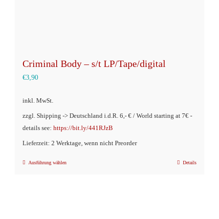
gewählt
werden
Criminal Body – s/t LP/Tape/digital
€
3,90
inkl. MwSt.
zzgl. Shipping -> Deutschland i.d.R. 6,- € / World starting at 7€ -
details see:
https://bit.ly/441RJzB
Lieferzeit: 2 Werktage, wenn nicht Preorder
Ausführung wählen
Details
Dieses
Produkt
weist
mehrere