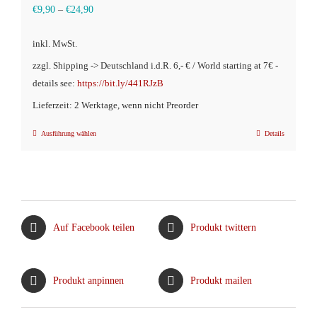
€
9,90
–
€
24,90
inkl. MwSt.
zzgl. Shipping -> Deutschland i.d.R. 6,- € / World starting at 7€ -
details see:
https://bit.ly/441RJzB
Lieferzeit: 2 Werktage, wenn nicht Preorder
Ausführung wählen
Details
Dieses
Produkt
weist
mehrere
Varianten
Auf Facebook teilen
Produkt twittern
auf.
Die
Optionen
Produkt anpinnen
Produkt mailen
können
auf