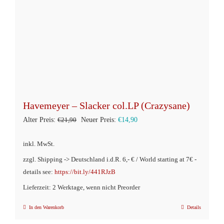
Havemeyer – Slacker col.LP (Crazysane)
Ursprünglicher
Aktueller
Alter Preis:
€
21,90
Neuer Preis:
€
14,90
Preis
Preis
inkl. MwSt.
war:
ist:
zzgl. Shipping -> Deutschland i.d.R. 6,- € / World starting at 7€ -
€21,90
€14,90.
details see:
https://bit.ly/441RJzB
Lieferzeit: 2 Werktage, wenn nicht Preorder
In den Warenkorb
Details