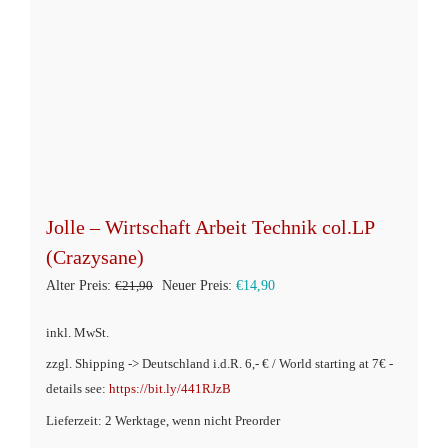
Jolle – Wirtschaft Arbeit Technik col.LP
(Crazysane)
Ursprünglicher
Aktueller
Alter Preis:
€
21,90
Neuer Preis:
€
14,90
Preis
Preis
inkl. MwSt.
war:
ist:
zzgl. Shipping -> Deutschland i.d.R. 6,- € / World starting at 7€ -
€21,90
€14,90.
details see:
https://bit.ly/441RJzB
Lieferzeit: 2 Werktage, wenn nicht Preorder