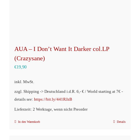
können
auf
der
Produktseite
gewählt
AUA – I Don’t Want It Darker col.LP
werden
(Crazysane)
€
19,90
inkl. MwSt.
zzgl. Shipping -> Deutschland i.d.R. 6,- € / World starting at 7€ -
details see:
https://bit.ly/441RJzB
Lieferzeit: 2 Werktage, wenn nicht Preorder
In den Warenkorb
Details