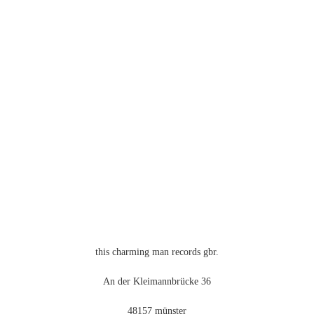
Varianten
auf.
Die
Optionen
können
auf
der
Produktseite
gewählt
werden
this charming man records gbr.
An der Kleimannbrücke 36
48157 münster