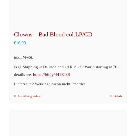
Clowns – Bad Blood col.LP/CD
€
16,90
inkl. MwSt.
zzgl. Shipping -> Deutschland i.d.R. 6,- € / World starting at 7€ -
details see:
https://bit.ly/441RJzB
Lieferzeit: 2 Werktage, wenn nicht Preorder
Ausführung wählen
Details
Dieses
Produkt
weist
mehrere
Varianten