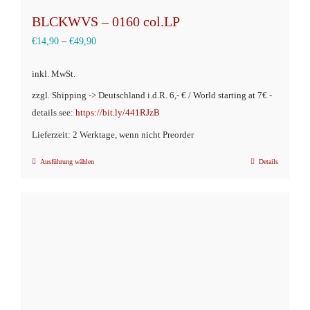
BLCKWVS – 0160 col.LP
€
14,90
–
€
49,90
inkl. MwSt.
zzgl. Shipping -> Deutschland i.d.R. 6,- € / World starting at 7€ -
details see:
https://bit.ly/441RJzB
Lieferzeit: 2 Werktage, wenn nicht Preorder
Ausführung wählen
Details
Dieses
Produkt
weist
mehrere
Varianten
auf.
Die
Optionen