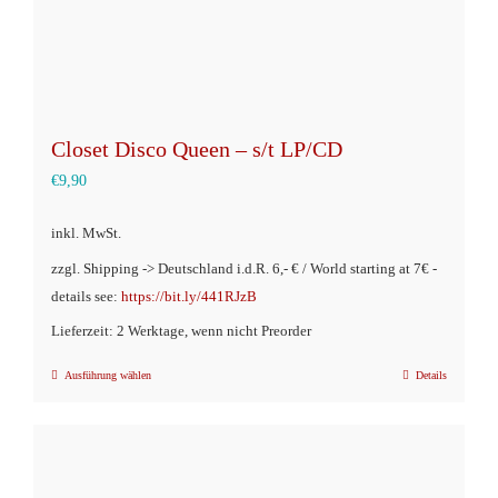
gewählt
werden
Closet Disco Queen – s/t LP/CD
€
9,90
inkl. MwSt.
zzgl. Shipping -> Deutschland i.d.R. 6,- € / World starting at 7€ -
details see:
https://bit.ly/441RJzB
Lieferzeit: 2 Werktage, wenn nicht Preorder
Ausführung wählen
Details
Dieses
Produkt
weist
mehrere