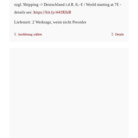
zzgl. Shipping -> Deutschland i.d.R. 6,- € / World starting at 7€ -
details see:
https://bit.ly/441RJzB
Lieferzeit: 2 Werktage, wenn nicht Preorder
Ausführung wählen
Details
Dieses
Produkt
weist
mehrere
Varianten
auf.
Die
Optionen
können
auf
der
Produktseite