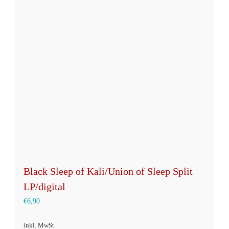
auf.
Die
Optionen
können
auf
der
Produktseite
gewählt
werden
Black Sleep of Kali/Union of Sleep Split
LP/digital
€
6,90
inkl. MwSt.