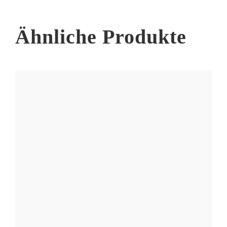
der
Produktseite
Ähnliche Produkte
gewählt
werden