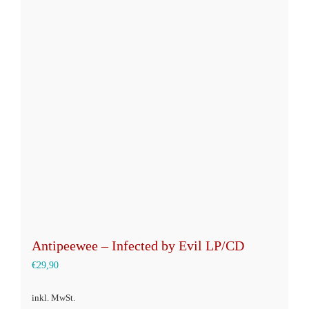
Varianten
auf.
Die
Optionen
können
auf
der
Produktseite
gewählt
werden
Antipeewee – Infected by Evil LP/CD
€
29,90
inkl. MwSt.