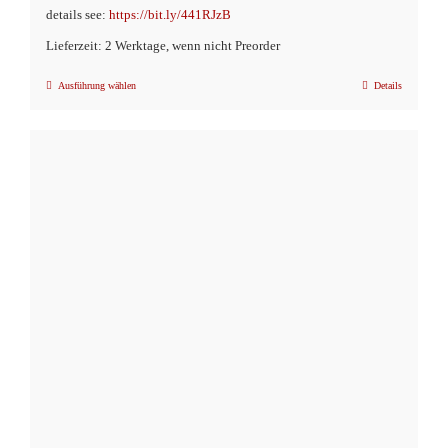
details see:
https://bit.ly/441RJzB
Lieferzeit: 2 Werktage, wenn nicht Preorder
Ausführung wählen
Details
Dieses
Produkt
weist
mehrere
Varianten
auf.
Die
Optionen
können
auf
der
Produktseite
gewählt