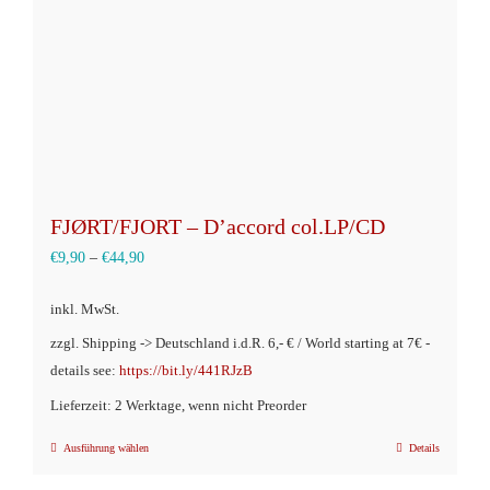
der
Produktseite
gewählt
werden
FJØRT/FJORT – D’accord col.LP/CD
€
9,90
–
€
44,90
inkl. MwSt.
zzgl. Shipping -> Deutschland i.d.R. 6,- € / World starting at 7€ -
details see:
https://bit.ly/441RJzB
Lieferzeit: 2 Werktage, wenn nicht Preorder
Ausführung wählen
Details
Dieses
Produkt