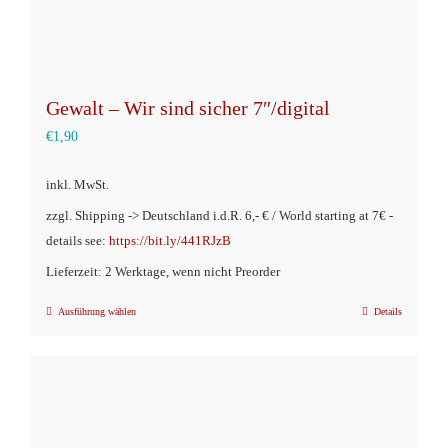
Gewalt – Wir sind sicher 7″/digital
€
1,90
inkl. MwSt.
zzgl. Shipping -> Deutschland i.d.R. 6,- € / World starting at 7€ -
details see:
https://bit.ly/441RJzB
Lieferzeit: 2 Werktage, wenn nicht Preorder
Ausführung wählen
Details
Dieses
Produkt
weist
mehrere
Varianten