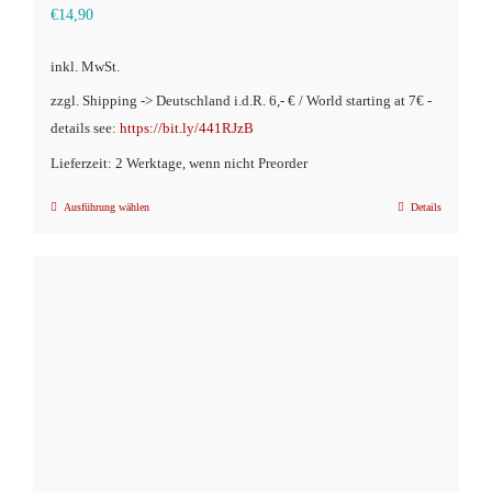
€
14,90
inkl. MwSt.
zzgl. Shipping -> Deutschland i.d.R. 6,- € / World starting at 7€ -
details see:
https://bit.ly/441RJzB
Lieferzeit: 2 Werktage, wenn nicht Preorder
Ausführung wählen
Details
Dieses
Produkt
weist
mehrere
Varianten
auf.
Die
Optionen
können
auf