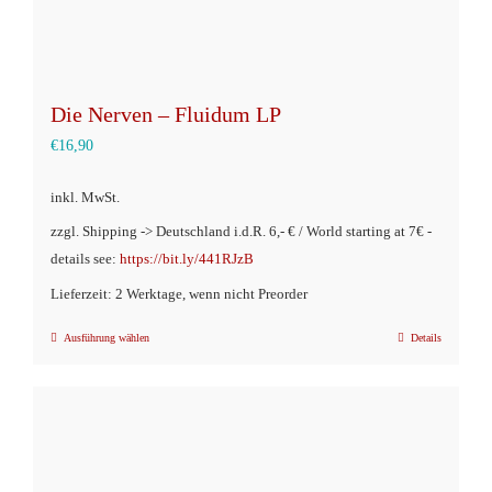
werden
Die Nerven – Fluidum LP
€
16,90
inkl. MwSt.
zzgl. Shipping -> Deutschland i.d.R. 6,- € / World starting at 7€ -
details see:
https://bit.ly/441RJzB
Lieferzeit: 2 Werktage, wenn nicht Preorder
Ausführung wählen
Details
Dieses
Produkt
weist
mehrere
Varianten