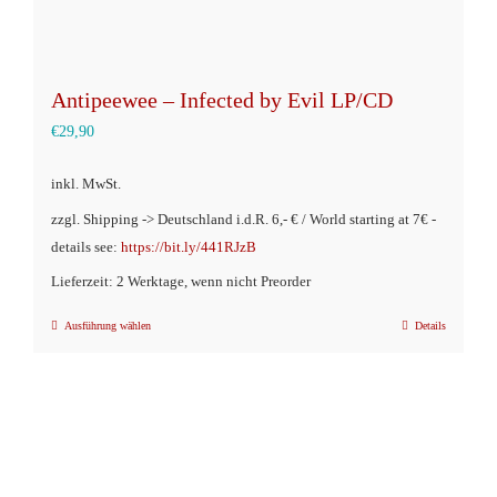
Antipeewee – Infected by Evil LP/CD
€
29,90
inkl. MwSt.
zzgl. Shipping -> Deutschland i.d.R. 6,- € / World starting at 7€ -
details see:
https://bit.ly/441RJzB
Lieferzeit: 2 Werktage, wenn nicht Preorder
Ausführung wählen
Details
Dieses
Produkt
weist
mehrere
Varianten
auf.