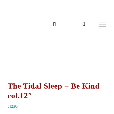
Zum
Inhalt
springen
The Tidal Sleep – Be Kind
col.12″
€
12,90