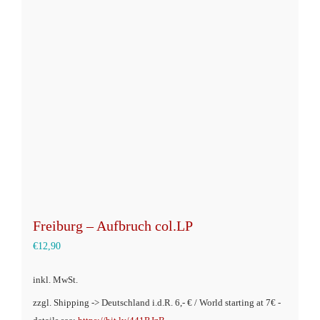
auf.
Die
Optionen
können
auf
der
Produktseite
gewählt
werden
Freiburg – Aufbruch col.LP
€
12,90
inkl. MwSt.
zzgl. Shipping -> Deutschland i.d.R. 6,- € / World starting at 7€ -