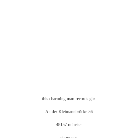
Die
Optionen
können
auf
der
Produktseite
gewählt
werden
this charming man records gbr.
An der Kleimannbrücke 36
48157 münster
germoney