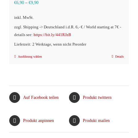
€
6,90
–
€
9,90
inkl. MwSt.
zzgl. Shipping -> Deutschland i.d.R. 6,- € / World starting at 7€ -
details see:
https://bit.ly/441RJzB
Lieferzeit: 2 Werktage, wenn nicht Preorder
Ausführung wählen
Details
Dieses
Produkt
weist
mehrere
Varianten
Auf Facebook teilen
Produkt twittern
auf.
Die
Optionen
Produkt anpinnen
Produkt mailen
können
auf