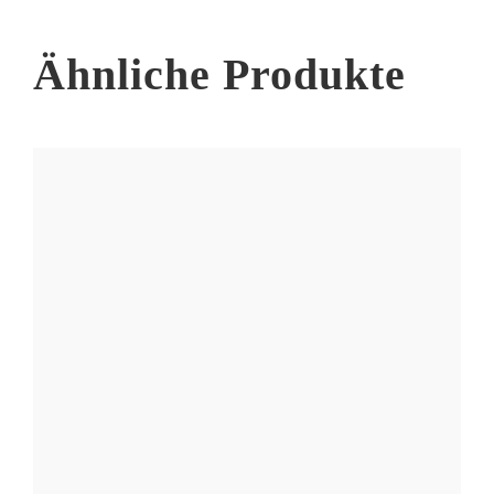
der
Produktseite
Ähnliche Produkte
gewählt
werden