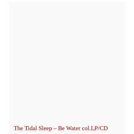
weist
mehrere
Varianten
auf.
Die
Optionen
können
auf
der
Produktseite
gewählt
werden
The Tidal Sleep – Be Water col.LP/CD