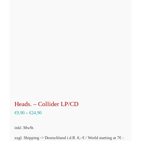
auf.
Die
Optionen
können
auf
der
Produktseite
gewählt
werden
Heads. – Collider LP/CD
€
9,90
–
€
24,90
inkl. MwSt.
zzgl. Shipping -> Deutschland i.d.R. 6,- € / World starting at 7€ -